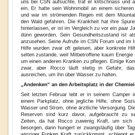
uns bei CSN aufsuchte, traf er klitschnass und 
ein. Er hatte sein Wohnmobil an einem sicheren
und war im strömenden Regen mit dem Mountai
den Wald gefahren. Die Krankheit hat ihre Spur
hinterlassen, er ist im Vergleich zu vor ein paar 
dünn geworden. Sein Gesundheitszustand ist al
anzusehen. Seine Aufrufe im CSN Forum und im I
Hilfe wurden zwar oft gelesen, aber konkrete Hi
selten zustande, weil Mitbetroffene kaum Energie 
um einen anderen Kranken zu pflegen. Einige Kont
zwar, aber Rocco läuft stetig in Gefahr, das
ausreichen, um ihn über Wasser zu halten.
„Andenken“ an den Arbeitsplatz in der Chemiei
Seit letzten Februar lebt er in seinem Camper 
einem Parkplatz, ohne jegliche Hilfe, ohne Sozia
Wasser und Strom, ohne ärztliche Versorgung. Die 
Reserven sind kurz davor, aufgebraucht zu se
Zeiten, da hat Rocco zuwenig Kraft, um sich
besorgen, dann hungert er zwangsläufig über Ta
winziger Funken Kraft zurückkommt, schleppt er