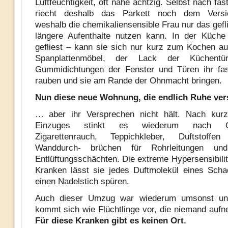
Luftfeuchtigkeit, oft nahe achtzig. Selbst nach fa
riecht deshalb das Parkett noch dem Versie
weshalb die chemikaliensensible Frau nur das gefl
längere Aufenthalte nutzen kann. In der Küche
gefliest – kann sie sich nur kurz zum Kochen auf
Spanplattenmöbel, der Lack der Küchent
Gummidichtungen der Fenster und Türen ihr fa
rauben und sie am Rande der Ohnmacht bringen.
Nun diese neue Wohnung, die endlich Ruhe ve
… aber ihr Versprechen nicht hält. Nach kurz
Einzuges stinkt es wiederum nach Che
Zigarettenrauch, Teppichkleber, Duftstoff
Wanddurch- brüchen für Rohrleitungen u
Entlüftungsschächten. Die extreme Hypersensibili
Kranken lässt sie jedes Duftmolekül eines Scha
einen Nadelstich spüren.
Auch dieser Umzug war wiederum umsonst un
kommt sich wie Flüchtlinge vor, die niemand auf
Für diese Kranken gibt es keinen Ort.