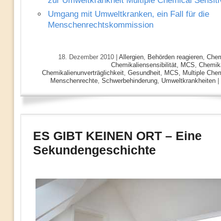
zur Umweltkrankheit Multiple Chemical Sensiti
Umgang mit Umweltkranken, ein Fall für die
Menschenrechtskommission
18. Dezember 2010 |
Allergien
,
Behörden reagieren
,
Chemi
Chemikaliensensibilität, MCS
,
Chemika
Chemikalienunverträglichkeit
,
Gesundheit
,
MCS, Multiple Chemi
Menschenrechte
,
Schwerbehinderung
,
Umweltkrankheiten
|
ES GIBT KEINEN ORT – Eine
Sekundengeschichte