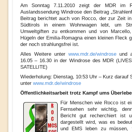
Am Sonntag 7.11.2010 zeigt der MDR im 
Auslandssendung Windrose den Beitrag „Strahlenfr
Beitrag berichtet auch von Rocco, der zur Zeit i
Südtirols in einem Wohnwagen lebt, um Str
Umweltgiften zu entkommen und von Marcello,
Hügeln der Emilia-Romagna einen kleinen Fleck g
der noch strahlungsfrei ist.
Alles Weitere unter
www.mdr.de/windrose
und a
16.05 – 16.30 in der Windrose des MDR (LIV
SATELLITE)
Wiederholung: Dienstag, 10:53 Uhr – Kurz dara
unter
www.mdr.de/windrose
Öffentlichkeitsarbeit trotz Kampf ums Überleb
Für Menschen wie Rocco ist ei
Fernsehen sehr wichtig, de
Bericht gut recherchiert ist 
dargestellt wird, was es bede
und EMS leben zu müssen, t