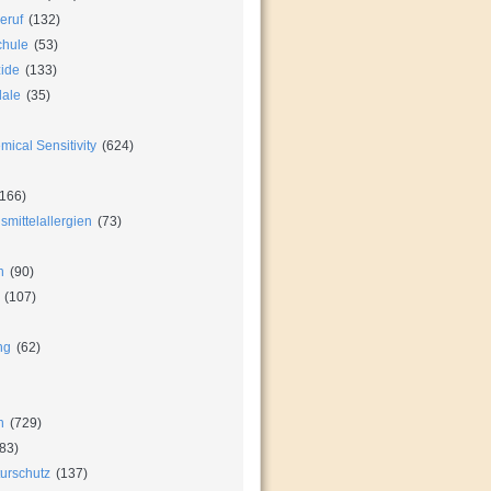
eruf
(132)
chule
(53)
zide
(133)
dale
(35)
ical Sensitivity
(624)
166)
mittelallergien
(73)
n
(90)
(107)
ng
(62)
n
(729)
83)
urschutz
(137)