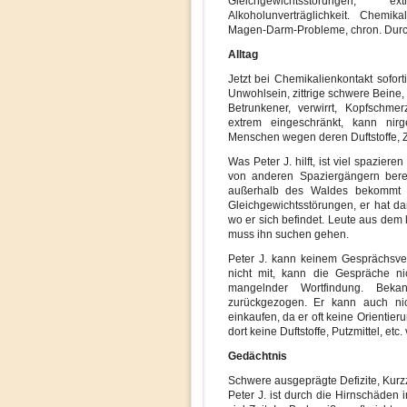
Gleichgewichtsstörungen, e
Alkoholunverträglichkeit. Chemika
Magen-Darm-Probleme, chron. Durch
Alltag
Jetzt bei Chemikalienkontakt sofor
Unwohlsein, zittrige schwere Beine, 
Betrunkener, verwirrt, Kopfschme
extrem eingeschränkt, kann ni
Menschen wegen deren Duftstoffe, Z
Was Peter J. hilft, ist viel spazier
von anderen Spaziergängern bere
außerhalb des Waldes bekommt e
Gleichgewichtsstörungen, er hat d
wo er sich befindet. Leute aus dem k
muss ihn suchen gehen.
Peter J. kann keinem Gesprächsve
nicht mit, kann die Gespräche ni
mangelnder Wortfindung. Bek
zurückgezogen. Er kann auch nic
einkaufen, da er oft keine Orientie
dort keine Duftstoffe, Putzmittel, et
Gedächtnis
Schwere ausgeprägte Defizite, Kurzz
Peter J. ist durch die Hirnschäden 