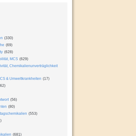
en
(330)
che
(69)
ty
(628)
ilität, MCS
(629)
vität, Chemikalienunverträglichkeit
MCS & Umweltkrankheiten
(17)
62)
twort
(56)
hten
(80)
ltagschemikalien
(553)
)
ikalien
(681)