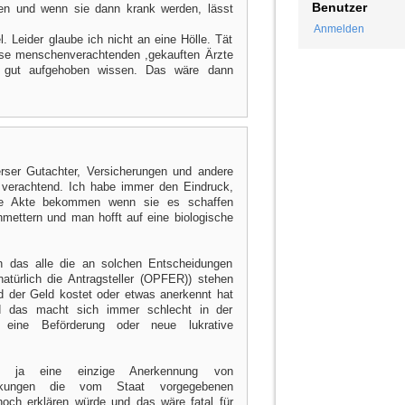
Benutzer
ten und wenn sie dann krank werden, lässt
Anmelden
. Leider glaube ich nicht an eine Hölle. Tät
iese menschenverachtenden ,gekauften Ärzte
 gut aufgehoben wissen. Das wäre dann
erser Gutachter, Versicherungen und andere
 verachtend. Ich habe immer den Eindruck,
hre Akte bekommen wenn sie es schaffen
mettern und man hofft auf eine biologische
h das alle die an solchen Entscheidungen
atürlich die Antragsteller (OPFER)) stehen
d der Geld kostet oder etwas anerkennt hat
und das macht sich immer schlecht in der
 eine Beförderung oder neue lukrative
s ja eine einzige Anerkennung von
rankungen die vom Staat vorgegebenen
och erklären würde und das wäre fatal für