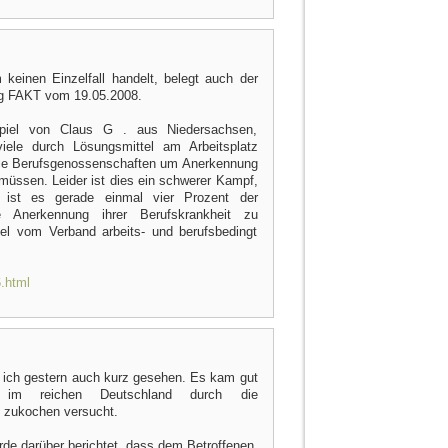
keinen Einzelfall handelt, belegt auch der
ng FAKT vom 19.05.2008.
piel von Claus G . aus Niedersachsen,
 viele durch Lösungsmittel am Arbeitsplatz
die Berufsgenossenschaften um Anerkennung
müssen. Leider ist dies ein schwerer Kampf,
 ist es gerade einmal vier Prozent der
ne Anerkennung ihrer Berufskrankheit zu
gel vom Verband arbeits- und berufsbedingt
.html
e ich gestern auch kurz gesehen. Es kam gut
im reichen Deutschland durch die
 zukochen versucht.
rde darüber berichtet, dass dem Betroffenen,