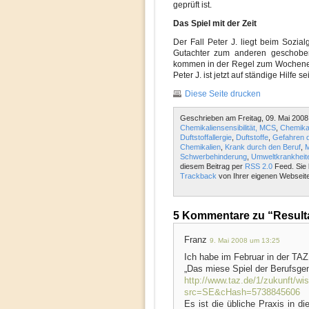
geprüft ist.
Das Spiel mit der Zeit
Der Fall Peter J. liegt beim Sozial
Gutachter zum anderen geschoben
kommen in der Regel zum Wochenen
Peter J. ist jetzt auf ständige Hilfe 
Diese Seite drucken
Geschrieben am Freitag, 09. Mai 2008
Chemikaliensensibilität, MCS
,
Chemikal
Duftstoffallergie
,
Duftstoffe
,
Gefahren d
Chemikalien
,
Krank durch den Beruf
,
M
Schwerbehinderung
,
Umweltkrankheit
diesem Beitrag per
RSS 2.0
Feed. Sie 
Trackback
von Ihrer eigenen Webseite
5 Kommentare zu “Resultat
Franz
9. Mai 2008 um 13:25
Ich habe im Februar in der TAZ
„Das miese Spiel der Berufsge
http://www.taz.de/1/zukunft/wis
src=SE&cHash=5738845606
Es ist die übliche Praxis in d