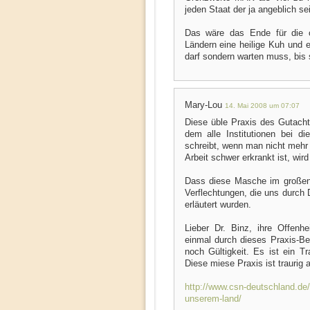
jeden Staat der ja angeblich s
Das wäre das Ende für die c
Ländern eine heilige Kuh und e
darf sondern warten muss, bis 
Mary-Lou
14. Mai 2008 um 07:07
Diese üble Praxis des Gutachte
dem alle Institutionen bei 
schreibt, wenn man nicht mehr 
Arbeit schwer erkrankt ist, wir
Dass diese Masche im großen S
Verflechtungen, die uns durch 
erläutert wurden.
Lieber Dr. Binz, ihre Offenh
einmal durch dieses Praxis-Bei
noch Gültigkeit. Es ist ein Tr
Diese miese Praxis ist traurig 
http://www.csn-deutschland.de/
unserem-land/