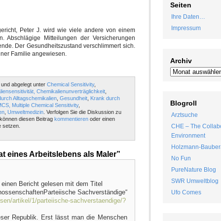
Seiten
Ihre Daten…
Impressum
gericht, Peter J. wird wie viele andere von einem
. Abschlägige Mitteilungen der Versicherungen
de. Der Gesundheitszustand verschlimmert sich.
seiner Familie angewiesen.
Archiv
 und abgelegt unter
Chemical Sensitivity
,
iensensitivität, Chemikalienunverträglichkeit
,
urch Alltagschemikalien
,
Gesundheit
,
Krank durch
Blogroll
CS, Multiple Chemical Sensitivity
,
en
,
Umweltmedizin
. Verfolgen Sie die Diskussion zu
Arztsuche
können diesen Beitrag
kommentieren
oder einen
 setzen.
CHE – The Collabo
Environment
Holzmann-Bauber
 eines Arbeitslebens als Maler”
No Fun
PureNature Blog
SWR Umweltblog
 einen Bericht gelesen mit dem Titel
nossenschaftenParteiische Sachverständige“
Ufo Comes
sen/artikel/1/parteiische-sachverstaendige/?
ieser Republik. Erst lässt man die Menschen