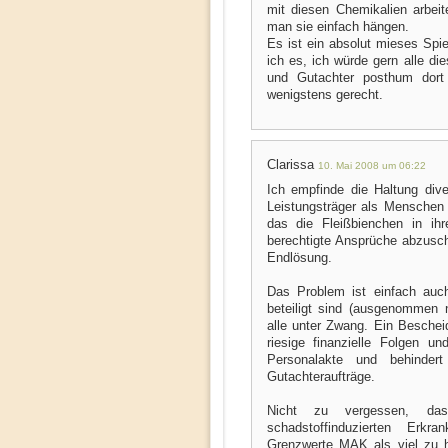
mit diesen Chemikalien arbei
man sie einfach hängen.
Es ist ein absolut mieses Spiel
ich es, ich würde gern alle d
und Gutachter posthum dort
wenigstens gerecht.
Clarissa
10. Mai 2008 um 06:22
Ich empfinde die Haltung div
Leistungsträger als Menschen
das die Fleißbienchen in i
berechtigte Ansprüche abzusch
Endlösung.
Das Problem ist einfach auc
beteiligt sind (ausgenommen n
alle unter Zwang. Ein Beschei
riesige finanzielle Folgen 
Personalakte und behindert
Gutachteraufträge.
Nicht zu vergessen, da
schadstoffinduzierten Erk
Grenzwerte MAK als viel zu h