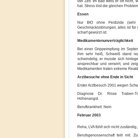
viel Zeit. Im Bad weiß er oft nich
hat. Stress löst die gleichen Problem
Essen
Nur BIO ohne Pestizide (sehr s
Geschmacksstörungen, alles ist für
scharf gewürzt ist.
Medikamentenunverträglichkeit
Bei einer Grippeimpfung im Septem
ihm sehr heiß, Schweiß stand re
schwindelig, er musste sich hinle
ansprechbar und verwirrt, und zei
Medikamenten traten extreme Reakt
Arztbesuche ohne Ende in Sicht
Erster Arztbesuch 2001 wegen Schw
Diagnose Dr. Risse Traben-T
Höhenangst.
Berufkrankheit: Nein
Februar 2003
Reha, LVA fühlt sich nicht zuständi
Berufsgenossenschaft teilt mit: Z