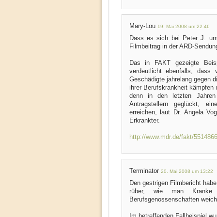
Mary-Lou
19. Mai 2008 um 22:46
Dass es sich bei Peter J. um 
Filmbeitrag in der ARD-Sendu
Das in FAKT gezeigte Beis
verdeutlicht ebenfalls, dass
Geschädigte jahrelang gegen 
ihrer Berufskrankheit kämpfen 
denn in den letzten Jahren
Antragstellern geglückt, ei
erreichen, laut Dr. Angela Vo
Erkrankter.
http://www.mdr.de/fakt/5514866
Terminator
20. Mai 2008 um 13:22
Den gestrigen Filmbericht hab
rüber, wie man Kranke 
Berufsgenossenschaften weich
Im betreffenden Fallbeispiel wu