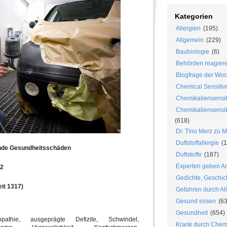
Kategorien
Allergien
(195)
Allgemein
(229)
Baubiologie
(6)
Behörden reagier
Blogfrage der Wo
Chemical Sensitivi
Chemikaliensensib
Chemikaliensensiti
(618)
Dr. Tino Merz zu 
Duftstoffallergie
(1
ende Gesundheitsschäden
Duftstoffe
(187)
Experten geben An
02
Gedichte, Geschic
it 1317)
Gefahren durch Al
Gesund essen
(63
Gesundheit
(654)
pathie, ausgeprägte Defizite, Schwindel,
Krank durch Chem