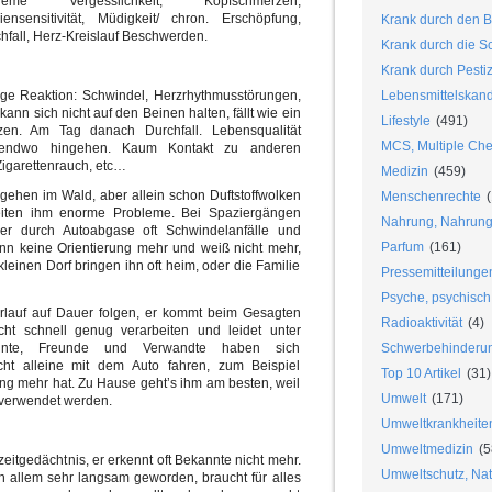
xtreme Vergesslichkeit, Kopfschmerzen,
liensensitivität, Müdigkeit/ chron. Erschöpfung,
Krank durch den B
fall, Herz-Kreislauf Beschwerden.
Krank durch die S
Krank durch Pesti
tige Reaktion: Schwindel, Herzrhythmusstörungen,
Lebensmittelskan
kann sich nicht auf den Beinen halten, fällt wie ein
Lifestyle
(491)
rzen. Am Tag danach Durchfall.
Lebensqualität
MCS, Multiple Chem
rgendwo hingehen. Kaum Kontakt zu anderen
igarettenrauch, etc…
Medizin
(459)
en gehen im Wald, aber allein schon Duftstoffwolken
Menschenrechte
(
iten ihm enorme Probleme. Bei Spaziergängen
Nahrung, Nahrungs
r durch Autoabgase oft Schwindelanfälle und
Parfum
(161)
ann keine Orientierung mehr und weiß nicht mehr,
leinen Dorf bringen ihn oft heim, oder die Familie
Pressemitteilunge
Psyche, psychisch
rlauf auf Dauer folgen, er kommt beim Gesagten
Radioaktivität
(4)
cht schnell genug verarbeiten und leidet unter
annte, Freunde und Verwandte haben sich
Schwerbehinderu
ht alleine mit dem Auto fahren, zum Beispiel
Top 10 Artikel
(31)
rung mehr hat. Zu Hause geht’s ihm am besten, weil
Umwelt
(171)
c. verwendet werden.
Umweltkrankheite
Umweltmedizin
(5
eitgedächtnis, er erkennt oft Bekannte nicht mehr.
Umweltschutz, Nat
in allem sehr langsam geworden, braucht für alles