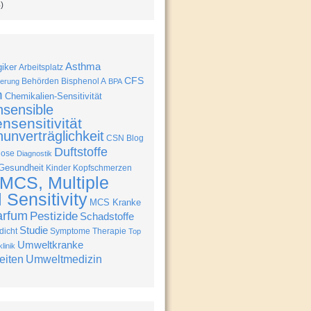
)
Asthma
giker
Arbeitsplatz
CFS
Behörden
Bisphenol A
erung
BPA
n
Chemikalien-Sensitivität
nsensible
nsensitivität
unverträglichkeit
CSN Blog
Duftstoffe
nose
Diagnostik
Gesundheit
Kinder
Kopfschmerzen
MCS, Multiple
Sensitivity
MCS Kranke
arfum
Pestizide
Schadstoffe
Studie
icht
Symptome
Therapie
Top
Umweltkranke
linik
eiten
Umweltmedizin