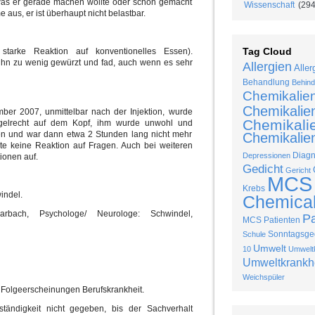
t, was er gerade machen wollte oder schon gemacht
Wissenschaft
(294
e aus, er ist überhaupt nicht belastbar.
Tag Cloud
tarke Reaktion auf konventionelles Essen).
 ihn zu wenig gewürzt und fad, auch wenn es sehr
Allergien
Aller
Behandlung
Behind
Chemikalie
Chemikalie
ber 2007, unmittelbar nach der Injektion, wurde
Chemikalie
gelrecht auf dem Kopf, ihm wurde unwohl und
gen und war dann etwa 2 Stunden lang nicht mehr
Chemikalien
gte keine Reaktion auf Fragen. Auch bei weiteren
Diag
Depressionen
ionen auf.
Gedicht
Gericht
MCS
Krebs
indel.
Chemical 
rarbach, Psychologe/ Neurologe:
Schwindel,
P
MCS Patienten
Sonntagsged
Schule
Umwelt
10
Umweltk
Umweltkrankh
Weichspüler
g, Folgeerscheinungen Berufskrankheit.
uständigkeit nicht gegeben, bis der Sachverhalt