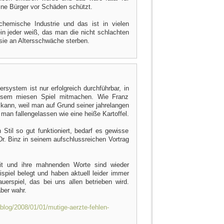
eine Bürger vor Schäden schützt.
hemische Industrie und das ist in vielen
in jeder weiß, das man die nicht schlachten
sie an Altersschwäche sterben.
rsystem ist nur erfolgreich durchführbar, in
diesem miesen Spiel mitmachen. Wie Franz
kann, weil man auf Grund seiner jahrelangen
d man fallengelassen wie eine heiße Kartoffel.
til so gut funktioniert, bedarf es gewisse
Dr. Binz in seinem aufschlussreichen Vortrag
eit und ihre mahnenden Worte sind wieder
spiel belegt und haben aktuell leider immer
auerspiel, das bei uns allen betrieben wird.
aber wahr.
blog/2008/01/01/mutige-aerzte-fehlen-