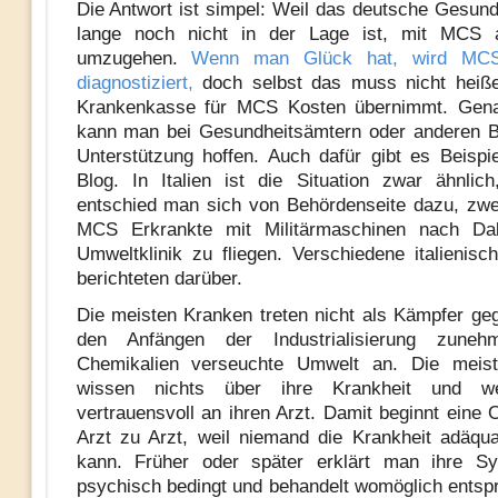
Die Antwort ist simpel: Weil das deutsche Gesun
lange noch nicht in der Lage ist, mit MCS
umzugehen.
Wenn man Glück hat, wird MC
diagnostiziert,
doch selbst das muss nicht heiße
Krankenkasse für MCS Kosten übernimmt. Gen
kann man bei Gesundheitsämtern oder anderen B
Unterstützung hoffen. Auch dafür gibt es Beisp
Blog. In Italien ist die Situation zwar ähnlic
entschied man sich von Behördenseite dazu, zw
MCS Erkrankte mit Militärmaschinen nach Dal
Umweltklinik zu fliegen. Verschiedene italienisc
berichteten darüber.
Die meisten Kranken treten nicht als Kämpfer geg
den Anfängen der Industrialisierung zuneh
Chemikalien verseuchte Umwelt an. Die meis
wissen nichts über ihre Krankheit und w
vertrauensvoll an ihren Arzt. Damit beginnt eine
Arzt zu Arzt, weil niemand die Krankheit adäqu
kann. Früher oder später erklärt man ihre S
psychisch bedingt und behandelt womöglich entsp