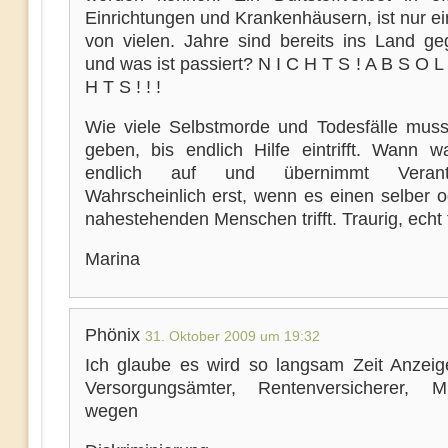
Einrichtungen und Krankenhäusern, ist nur ei
von vielen. Jahre sind bereits ins Land g
und was ist passiert? N I C H T S ! A B S O L
H T S ! ! !
Wie viele Selbstmorde und Todesfälle mus
geben, bis endlich Hilfe eintrifft. Wann 
endlich auf und übernimmt Verantw
Wahrscheinlich erst, wenn es einen selber o
nahestehenden Menschen trifft. Traurig, echt t
Marina
Phönix
31. Oktober 2009 um 19:32
Ich glaube es wird so langsam Zeit Anzei
Versorgungsämter, Rentenversicherer, Min
wegen