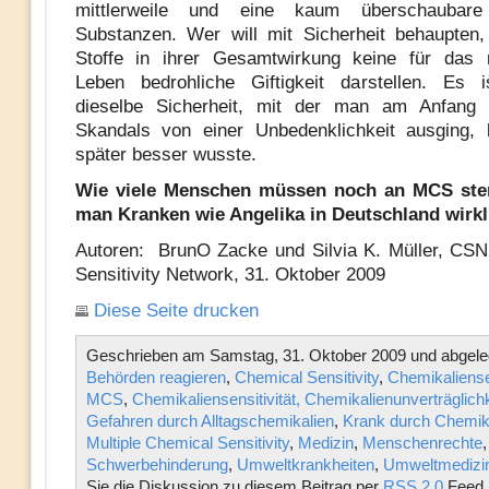
mittlerweile und eine kaum überschaubar
Substanzen. Wer will mit Sicherheit behaupten
Stoffe in ihrer Gesamtwirkung keine für das 
Leben bedrohliche Giftigkeit darstellen. Es i
dieselbe Sicherheit, mit der man am Anfang 
Skandals von einer Unbedenklichkeit ausging,
später besser wusste.
Wie viele Menschen müssen noch an MCS ste
man Kranken wie Angelika in Deutschland wirkli
Autoren: BrunO Zacke und Silvia K. Müller, CS
Sensitivity Network, 31. Oktober 2009
Diese Seite drucken
Geschrieben am Samstag, 31. Oktober 2009 und abgeleg
Behörden reagieren
,
Chemical Sensitivity
,
Chemikaliensen
MCS
,
Chemikaliensensitivität, Chemikalienunverträglichk
Gefahren durch Alltagschemikalien
,
Krank durch Chemik
Multiple Chemical Sensitivity
,
Medizin
,
Menschenrechte
,
Schwerbehinderung
,
Umweltkrankheiten
,
Umweltmedizi
Sie die Diskussion zu diesem Beitrag per
RSS 2.0
Feed.