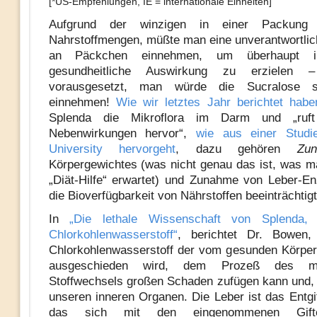
[*US-Empfehlungen, IE = internationale Einheiten]
Aufgrund der winzigen in einer Packung e
Nahrstoffmengen, müßte man eine unverantwortlic
an Päckchen einnehmen, um überhaupt i
gesundheitliche Auswirkung zu erzielen – 
vorausgesetzt, man würde die Sucralose se
einnehmen!
Wie wir letztes Jahr berichtet habe
Splenda die Mikroflora im Darm und „ruft 
Nebenwirkungen hervor“,
wie aus einer Stud
University hervorgeht
, dazu gehören
Zu
Körpergewichtes (was nicht genau das ist, was m
„Diät-Hilfe“ erwartet) und Zunahme von Leber-
die Bioverfügbarkeit von Nährstoffen beeinträchtigt
In
„Die lethale Wissenschaft von Splenda, e
Chlorkohlenwasserstoff“
, berichtet Dr. Bowen,
Chlorkohlenwasserstoff der vom gesunden Körper 
ausgeschieden wird, dem Prozeß des me
Stoffwechsels großen Schaden zufügen kann und, l
unseren inneren Organen. Die Leber ist das Entgi
das sich mit den eingenommenen Gifte