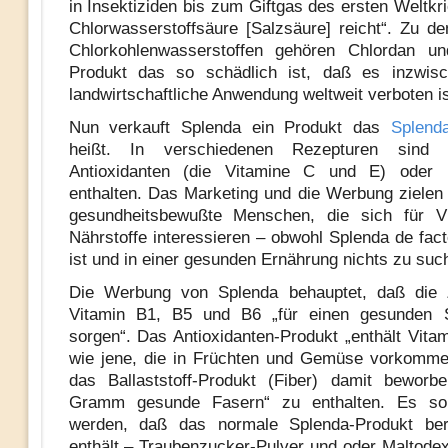
in Insektiziden bis zum Giftgas des ersten Weltkr
Chlorwasserstoffsäure [Salzsäure] reicht“. Zu d
Chlorkohlenwasserstoffen gehören Chlordan u
Produkt das so schädlich ist, daß es inzwisc
landwirtschaftliche Anwendung weltweit verboten is
Nun verkauft Splenda ein Produkt das
Splend
heißt. In verschiedenen Rezepturen sind 
Antioxidanten (die Vitamine C und E) oder Ba
enthalten. Das Marketing und die Werbung zielen 
gesundheitsbewußte Menschen, die sich für V
Nährstoffe interessieren – obwohl Splenda de fact
ist und in einer gesunden Ernährung nichts zu suc
Die Werbung von Splenda behauptet, daß die
Vitamin B1, B5 und B6 „für einen gesunden S
sorgen“. Das Antioxidanten-Produkt „enthält Vita
wie jene, die in Früchten und Gemüse vorkomme
das Ballaststoff-Produkt (Fiber) damit beworb
Gramm gesunde Fasern“ zu enthalten. Es sol
werden, daß das normale Splenda-Produkt ber
enthält – Traubenzucker-Pulver und oder Maltodext