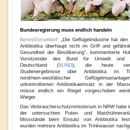
Bundesregierung muss endlich handeln
Berlin/Düsseldorf:
„Die Geflügelindustrie hat den
Antibiotika überhaupt nicht im Griff und gefährd
Gesundheit der Bevölkerung“, kommentierte Hub
Vorsitzender des Bund für Umwelt und N
Deutschland (
BUND
), die heute veröff
Studienergebnisse über Antibiotika im Tr
nordrhein-westfälischer Geflügelmastan
unkontrollierten Antibiotikaeinsatz in der Masse
müsse endlich ein Riegel vorgeschoben werde
Weiger.
Das Verbraucherschutzministerium in NRW habe i
der untersuchten Puten- und Masthühneranl
Missstände beim Einsatz von Antibiotika festg
wurden mehrere Antibiotika im Trinkwasser nachg