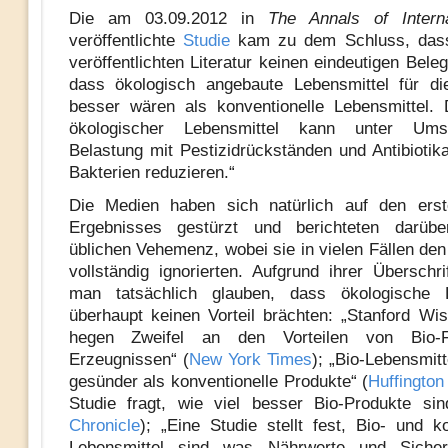
Die am 03.09.2012 in
The Annals of Intern
veröffentlichte
Studie
kam zu dem Schluss, dass
veröffentlichten Literatur keinen eindeutigen Bele
dass ökologisch angebaute Lebensmittel für di
besser wären als konventionelle Lebensmittel.
ökologischer Lebensmittel kann unter Ums
Belastung mit Pestizidrückständen und Antibiotika
Bakterien reduzieren.“
Die Medien haben sich natürlich auf den erst
Ergebnisses gestürzt und berichteten darübe
üblichen Vehemenz, wobei sie in vielen Fällen den
vollständig ignorierten. Aufgrund ihrer Überschr
man tatsächlich glauben, dass ökologische L
überhaupt keinen Vorteil brächten: „Stanford Wis
hegen Zweifel an den Vorteilen von Bio-F
Erzeugnissen“ (
New York Times
); „Bio-Lebensmitt
gesünder als konventionelle Produkte“ (
Huffington
Studie fragt, wie viel besser Bio-Produkte sin
Chronicle
); „Eine Studie stellt fest, Bio- und ko
Lebensmittel sind was Nährwerte und Sicher