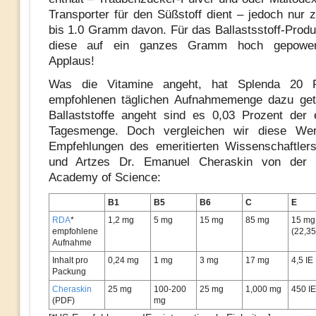
Transporter für den Süßstoff dient – jedoch nur 
bis 1.0 Gramm davon. Für das Ballastsstoff-Produ
diese auf ein ganzes Gramm hoch gepowert
Applaus!
Was die Vitamine angeht, hat Splenda 20 P
empfohlenen täglichen Aufnahmemenge dazu get
Ballaststoffe angeht sind es 0,03 Prozent der
Tagesmenge. Doch vergleichen wir diese We
Empfehlungen des emeritierten Wissenschaftler
und Artzes Dr. Emanuel Cheraskin von der In
Academy of Science:
B1
B5
B6
C
E
RDA
*
1,2 mg
5 mg
15 mg
85 mg
15 mg
empfohlene
(22,35
Aufnahme
Inhalt pro
0,24 mg
1 mg
3 mg
17 mg
4,5 IE
Packung
Cheraskin
25 mg
100-200
25 mg
1,000 mg
450 IE
(PDF)
mg