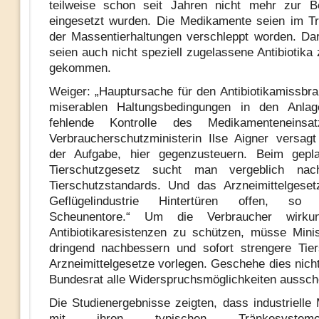
teilweise schon seit Jahren nicht mehr zur B
eingesetzt wurden. Die Medikamente seien im T
der Massentierhaltungen verschleppt worden. Da
seien auch nicht speziell zugelassene Antibiotika
gekommen.
Weiger: „Hauptursache für den Antibiotikamissbra
miserablen Haltungsbedingungen in den Anla
fehlende Kontrolle des Medikamenteneinsa
Verbraucherschutzministerin Ilse Aigner versagt
der Aufgabe, hier gegenzusteuern. Beim gepl
Tierschutzgesetz sucht man vergeblich nac
Tierschutzstandards. Und das Arzneimittelgeset
Geflügelindustrie Hintertüren offen, s
Scheunentore.“ Um die Verbraucher wirkun
Antibiotikaresistenzen zu schützen, müsse Minis
dringend nachbessern und sofort strengere Tie
Arzneimittelgesetze vorlegen. Geschehe dies nich
Bundesrat alle Widerspruchsmöglichkeiten aussch
Die Studienergebnisse zeigten, dass industrielle
mit ihren typischen Tränkesyste