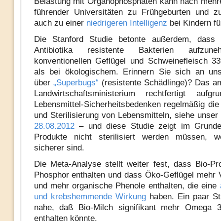
Belastung mit Organophosphaten kann nach mehr
führender Universitäten zu Frühgeburten und 
auch zu einer
niedrigeren Intelligenz
bei Kindern fü
Die Stanford Studie betonte außerdem, dass 
Antibiotika resistente Bakterien aufzun
konventionellen Geflügel und Schweinefleisch 3
als bei ökologischem. Erinnern Sie sich an uns
über
„Superbugs“
(resistente Schädlinge)? Das a
Landwirtschaftsministerium rechtfertigt aufgr
Lebensmittel-Sicherheitsbedenken regelmäßig die
und Sterilisierung von Lebensmitteln, siehe unser
28.08.2012
– und diese Studie zeigt im Grunde
Produkte nicht sterilisiert werden müssen, we
sicherer sind.
Die Meta-Analyse stellt weiter fest, dass Bio-P
Phosphor enthalten und dass Öko-Geflügel mehr
und mehr organische Phenole enthalten, die eine
und krebshemmende Wirkung
haben. Ein paar St
nahe, daß Bio-Milch signifikant mehr Omega 3
enthalten könnte.