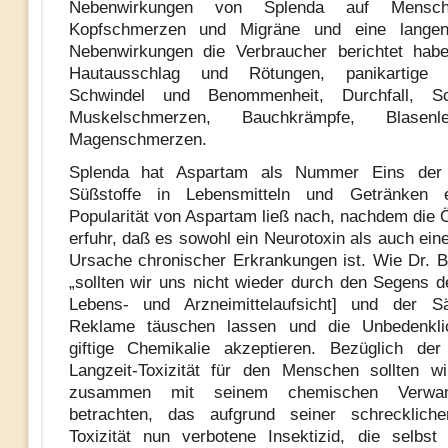
Nebenwirkungen von Splenda auf Mensch
Kopfschmerzen und Migräne und eine langen
Nebenwirkungen die Verbraucher berichtet habe
Hautausschlag und Rötungen, panikartige E
Schwindel und Benommenheit, Durchfall, Sc
Muskelschmerzen, Bauchkrämpfe, Blasen
Magenschmerzen.
Splenda hat Aspartam als Nummer Eins der 
Süßstoffe in Lebensmitteln und Getränken e
Popularität von Aspartam ließ nach, nachdem die Ö
erfuhr, daß es sowohl ein Neurotoxin als auch ein
Ursache chronischer Erkrankungen ist. Wie Dr. 
„sollten wir uns nicht wieder durch den Segens 
Lebens- und Arzneimittelaufsicht] und der Sä
Reklame täuschen lassen und die Unbedenklic
giftige Chemikalie akzeptieren. Bezüglich der 
Langzeit-Toxizität für den Menschen sollten w
zusammen mit seinem chemischen Verwa
betrachten, das aufgrund seiner schreckliche
Toxizität nun verbotene Insektizid, die selbst