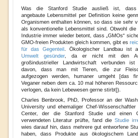
Was die Stanford Studie ausließ ist, dass
angebaute Lebensmittel per Definition keine genm
Organismen enthalten können, so dass sie sehr v
als konventionelle Lebensmittel sind. Obwohl die
Industrie immer wieder betont, dass „GMOs“ sich
GMO-freien Produkten gleich kommen, gibt es
rei
für das Gegenteil
. Ökologischer Landbau ist
Umwelt gesünder
, da er nicht mit den Au
großindustrieller Landwirtschaft verbunden is
davon, dass man mit Tieren, die zur Fleisc
aufgezogen werden, humaner umgeht [das fi
Veganer neben dem ca. 10 mal höheren Ressourc
verlogen, da kein Lebewesen gerne stirbt]).
Charles Benbrook, PhD, Professor an der Washi
University und ehemaliger Chef-Wissenschaftle
Center, der die Stanford Studie und einen G
verwendeten Literatur prüfte, fand die
Studie irr
wies darauf hin, dass mehrere gut entworfene Stu
haben, dass Produkte aus ökologischem Lan