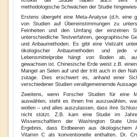
Kritiker der Studie haben auch sehr s
methodologische Schwächen der Studie hingewies
Erstens übergeht eine Meta-Analyse (d.h. eine 
von Studien auf Übereinstimmungen zu unters
Feinheiten und den Umfang der einzelnen St
unterschiedliche Testverfahren, geographische G
und Anbaumethoden. Es gibt eine Vielzahl unter
ökologischer Anbaumethoden und jede vo
Lebensmittelprobe hängt von Boden ab, a
gewachsen ist. Chinesische Erde weist z.B. einen
Mangel an Selen auf und der tritt auch in den Nah
zutage. Dies erschwert es, anhand einer Sich
verschiedener Studien verallgemeinernde Aussagen
Zweitens, wenn Forscher Studien für eine M
auswählen, steht es ihnen frei auszuwählen, w
wollen – und alles auszulassen, dass ihre Schlus
nicht stützt. Z.B. kam eine Studie im Jah
Wissenschaftlern der Washington State Uni
Ergebnis, dass Erdbeeren aus ökologischem
Vitamin C als konventionelle enthalten. Dr. Cr