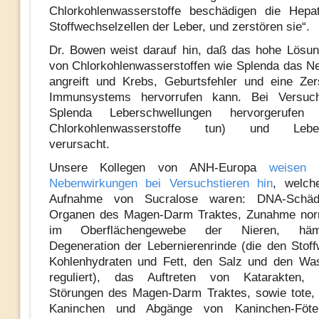
Chlorkohlenwasserstoffe beschädigen die Hepat
Stoffwechselzellen der Leber, und zerstören sie“.
Dr. Bowen weist darauf hin, daß das hohe Lösu
von Chlorkohlenwasserstoffen wie Splenda das 
angreift und Krebs, Geburtsfehler und eine Ze
Immunsystems hervorrufen kann. Bei Versuch
Splenda Leberschwellungen hervorgerufen
Chlorkohlenwasserstoffe tun) und Leber
verursacht.
Unsere Kollegen von ANH-Europa
weisen 
Nebenwirkungen bei Versuchstieren hin
, welch
Aufnahme von Sucralose waren: DNA-Schä
Organen des Magen-Darm Traktes, Zunahme norm
im Oberflächengewebe der Nieren, hämo
Degeneration der Lebernierenrinde (die den Stof
Kohlenhydraten und Fett, den Salz und den Was
reguliert), das Auftreten von Katarakten, 
Störungen des Magen-Darm Traktes, sowie tote,
Kaninchen und Abgänge von Kaninchen-Föt