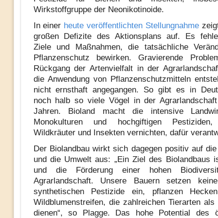
Wirkstoffgruppe der Neonikotinoide.
In einer
heute veröffentlichten Stellungnahme
zeigt
großen Defizite des Aktionsplans auf. Es fehl
Ziele und Maßnahmen, die tatsächliche Verän
Pflanzenschutz bewirken. Gravierende Probl
Rückgang der Artenvielfalt in der Agrarlandschaf
die Anwendung von Pflanzenschutzmitteln entst
nicht ernsthaft angegangen. So gibt es in Deu
noch halb so viele Vögel in der Agrarlandschaf
Jahren. Bioland macht die intensive Landwir
Monokulturen und hochgiftigen Pestiziden,
Wildkräuter und Insekten vernichten, dafür verantw
Der Biolandbau wirkt sich dagegen positiv auf die 
und die Umwelt aus: „Ein Ziel des Biolandbaus is
und die Förderung einer hohen Biodiversi
Agrarlandschaft. Unsere Bauern setzen kein
synthetischen Pestizide ein, pflanzen Heck
Wildblumenstreifen, die zahlreichen Tierarten al
dienen“, so Plagge. Das hohe Potential des ö