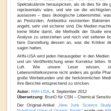
Spektakulärste herauspicken, als ob dies für die 
repräsentativ wäre, und wie sie die wichtigste
auslassen – dass ökologische Lebensmittel, wa
an Pestiziden, Antibiotika resistenten Bakter
angeht, sehr viel sicherer sind. Die Medien macht
keine Mühe damit, die Methodik der Studie eine
Analyse zu unterziehen und noch viel seltener bo
faire Darstellung dessen an, was die Kritiker d
sagen hatten.
AHN-USA wird jeden Herausgeber in den Medien 
und um Veröffentlichung einer Korrektur bitten. W
Luft. Wie unsere Leser wissen, si
Lebensmittelkonzerne nicht anders als große Ph
große Werbekunden und die herkömmlichen Medi
ihre Berichte entsprechend zu stricken.
Autor:
ANH-USA
, 4. September 2012
Übersetzung:
BrunO für CSN – Chemical Sensitiv
Der Original-Artikel
„New Junk Science Study
Nutritional Value of Organic Foods“
wurde von
AN