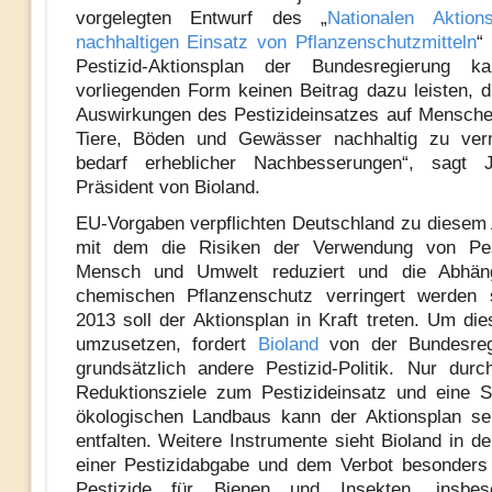
vorgelegten Entwurf des „
Nationalen Aktio
nachhaltigen Einsatz von Pflanzenschutzmitteln
“
Pestizid-Aktionsplan der Bundesregierung 
vorliegenden Form keinen Beitrag dazu leisten, d
Auswirkungen des Pestizideinsatzes auf Mensche
Tiere, Böden und Gewässer nachhaltig zu ver
bedarf erheblicher Nachbesserungen“, sagt 
Präsident von Bioland.
EU-Vorgaben verpflichten Deutschland zu diesem 
mit dem die Risiken der Verwendung von Pes
Mensch und Umwelt reduziert und die Abhän
chemischen Pflanzenschutz verringert werden s
2013 soll der Aktionsplan in Kraft treten. Um di
umzusetzen, fordert
Bioland
von der Bundesreg
grundsätzlich andere Pestizid-Politik. Nur durc
Reduktionsziele zum Pestizideinsatz und eine 
ökologischen Landbaus kann der Aktionsplan se
entfalten. Weitere Instrumente sieht Bioland in d
einer Pestizidabgabe und dem Verbot besonders 
Pestizide für Bienen und Insekten, insbes