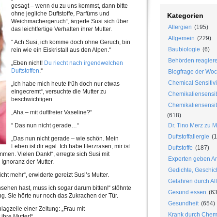
gesagt – wenn du zu uns kommst, dann bitte
ohne jegliche Duftstoffe, Parfüms und
Kategorien
Weichmachergeruch“, ärgerte Susi sich über
Allergien
(195)
das leichtfertige Verhalten ihrer Mutter.
Allgemein
(229)
“ Ach Susi, ich komme doch ohne Geruch, bin
Baubiologie
(6)
rein wie ein Eiskristall aus den Alpen.“
Behörden reagier
„Eben nicht!
Du riecht nach irgendwelchen
Duftstoffen
.“
Blogfrage der Wo
Chemical Sensitivi
„Ich habe mich heute früh doch nur etwas
eingecremt“, versuchte die Mutter zu
Chemikaliensensib
beschwichtigen.
Chemikaliensensiti
„Aha – mit duftfreier Vaseline?“
(618)
“ Das nun nicht gerade…“
Dr. Tino Merz zu 
Duftstoffallergie
(1
„Das nun nicht gerade – wie schön. Mein
Leben ist dir egal. Ich habe Herzrasen, mir ist
Duftstoffe
(187)
mmen. Vielen Dank!“, erregte sich Susi mit
Experten geben An
Ignoranz der Mutter.
Gedichte, Geschic
t mehr“, erwiderte gereizt Susi’s Mutter.
Gefahren durch Al
nsehen hast, muss ich sogar darum bitten!“ stöhnte
Gesund essen
(63
ng. Sie hörte nur noch das Zukrachen der Tür.
Gesundheit
(654)
agzeile einer Zeitung: „Frau mit
Krank durch Chem
ihre Mutter!“