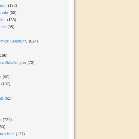
eruf
(132)
chule
(53)
zide
(133)
dale
(35)
ical Sensitivity
(624)
166)
mittelallergien
(73)
n
(90)
(107)
ng
(62)
n
(729)
83)
urschutz
(137)