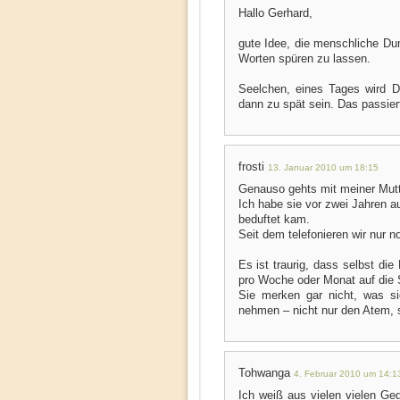
Hallo Gerhard,
gute Idee, die menschliche D
Worten spüren zu lassen.
Seelchen, eines Tages wird D
dann zu spät sein. Das passiert
frosti
13. Januar 2010 um 18:15
Genauso gehts mit meiner Mutt
Ich habe sie vor zwei Jahren a
beduftet kam.
Seit dem telefonieren wir nur n
Es ist traurig, dass selbst die
pro Woche oder Monat auf die 
Sie merken gar nicht, was si
nehmen – nicht nur den Atem, 
Tohwanga
4. Februar 2010 um 14:1
Ich weiß aus vielen vielen Ge