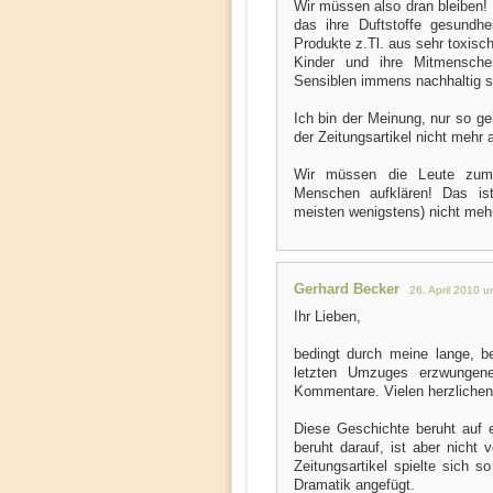
Wir müssen also dran bleiben! 
das ihre Duftstoffe gesundhe
Produkte z.Tl. aus sehr toxisc
Kinder und ihre Mitmensch
Sensiblen immens nachhaltig s
Ich bin der Meinung, nur so g
der Zeitungsartikel nicht mehr a
Wir müssen die Leute zum
Menschen aufklären! Das is
meisten wenigstens) nicht meh
Gerhard Becker
26. April 2010 
Ihr Lieben,
bedingt durch meine lange, b
letzten Umzuges erzwungene
Kommentare. Vielen herzlichen
Diese Geschichte beruht auf e
beruht darauf, ist aber nicht 
Zeitungsartikel spielte sich 
Dramatik angefügt.