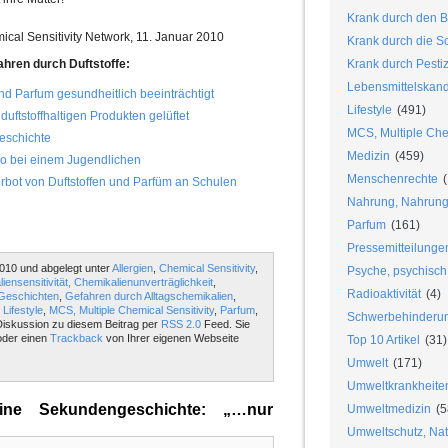
Krank durch den B
al Sensitivity Network, 11. Januar 2010
Krank durch die S
hren durch Duftstoffe:
Krank durch Pesti
Lebensmittelskan
nd Parfum gesundheitlich beeinträchtigt
Lifestyle
(491)
duftstoffhaltigen Produkten gelüftet
MCS, Multiple Chem
eschichte
Medizin
(459)
o bei einem Jugendlichen
Menschenrechte
(
erbot von Duftstoffen und Parfüm an Schulen
Nahrung, Nahrungs
Parfum
(161)
Pressemitteilunge
010 und abgelegt unter
Allergien
,
Chemical Sensitivity
,
Psyche, psychisch
iensensitivität, Chemikalienunverträglichkeit
,
Radioaktivität
(4)
Geschichten
,
Gefahren durch Alltagschemikalien
,
,
Lifestyle
,
MCS, Multiple Chemical Sensitivity
,
Parfum
,
Schwerbehinderu
 Diskussion zu diesem Beitrag per
RSS 2.0
Feed. Sie
der einen
Trackback
von Ihrer eigenen Webseite
Top 10 Artikel
(31)
Umwelt
(171)
Umweltkrankheite
ne Sekundengeschichte: „…nur
Umweltmedizin
(5
Umweltschutz, Nat