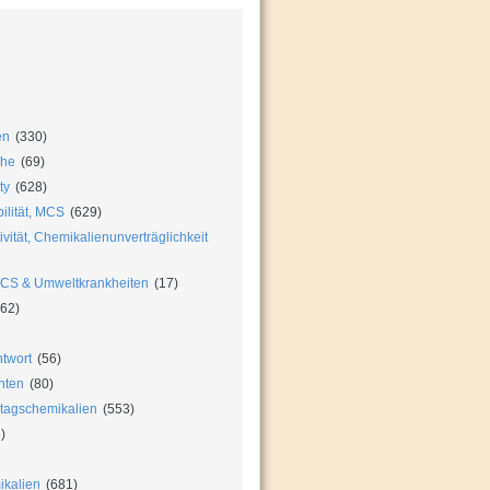
en
(330)
che
(69)
ty
(628)
ilität, MCS
(629)
vität, Chemikalienunverträglichkeit
MCS & Umweltkrankheiten
(17)
62)
twort
(56)
hten
(80)
ltagschemikalien
(553)
)
ikalien
(681)