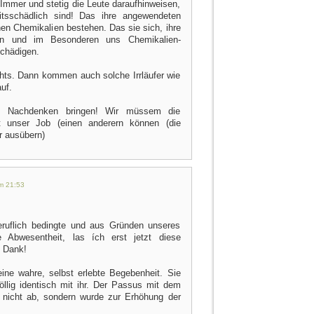
Immer und stetig die Leute daraufhinweisen,
itsschädlich sind! Das ihre angewendeten
hen Chemikalien bestehen. Das sie sich, ihre
en und im Besonderen uns Chemikalien-
chädigen.
ehts. Dann kommen auch solche Irrläufer wie
uf.
 Nachdenken bringen! Wir müssem die
t unser Job (einen anderern können (die
r ausübern)
um 21:53
eruflich bedingte und aus Gründen unseres
 Abwesentheit, las ích erst jetzt diese
 Dank!
ine wahre, selbst erlebte Begebenheit. Sie
völlig identisch mit ihr. Der Passus mit dem
so nicht ab, sondern wurde zur Erhöhung der