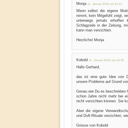
Monja
11. Januar 2010 um 11:21
Wenn selbst die eigene Mutt
nimmt, kein Mitgefühl zeigt, 
unterwegs jemals erhoffen
Schlagzeile in der Zeitung, mi
kann man verzichten.
Herzlichst Monja
Kobold
11. Januar 2010 um 14:35
Hallo Gerhard,
das ist eine gute Idee von D
unsere Probleme auf Grund vo
Genau wie Du es beschrieben ha
schon Jahre nicht mehr bei ei
nicht verzichten können. Sie k
Aber die eigene Verwandtsch
und Duft-Rituale verzichten, wi
Grüsse von Kobold