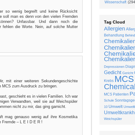
Wissenschaft
(294
er so wenig begreift und keine Rücksicht
wie soll man es denn von den vielen Fremden
 können? Unfassbar. Und dann noch die
Tag Cloud
r fehlen die Worte. Nein, auf solche Mutter
Allergien
Aller
Behandlung
Behind
Chemikalie
Chemikalie
Chemikalie
Chemikalien
Diag
Depressionen
Gedicht
Gericht
MCS
ir, mit einer weiteren Sekundengeschichte
Krebs
Chemical 
n MCS zum Ausdruck zu bringen.
P
MCS Patienten
st, geschieht es in vielen Familien. Ich war
Sonntagsged
Schule
nigen Verwandten, weil sie auf Weichspüler
Umwelt
ommen nicht zu mir, das ging garnicht.
10
Umweltk
Umweltkrankh
aft mag genauso wenig auf ihre Kosmetika
Weichspüler
e Fremde – L E I D E R !