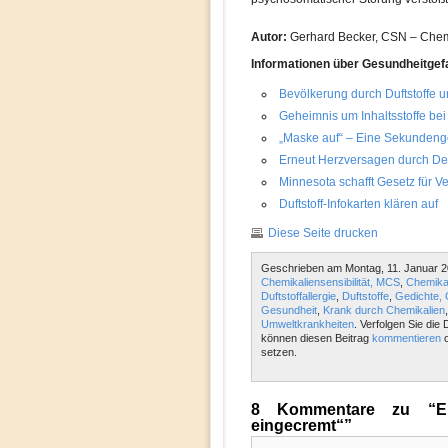
Autor:
Gerhard Becker, CSN – Chemic
Informationen über Gesundheitgefa
Bevölkerung durch Duftstoffe u
Geheimnis um Inhaltsstoffe bei 
„Maske auf“ – Eine Sekundeng
Erneut Herzversagen durch De
Minnesota schafft Gesetz für V
Duftstoff-Infokarten klären auf
Diese Seite drucken
Geschrieben am Montag, 11. Januar 2
Chemikaliensensibilität, MCS
,
Chemikal
Duftstoffallergie
,
Duftstoffe
,
Gedichte, 
Gesundheit
,
Krank durch Chemikalien
Umweltkrankheiten
. Verfolgen Sie die
können diesen Beitrag
kommentieren
o
setzen.
8 Kommentare zu “Ei
eingecremt“”