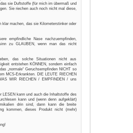
as sie Duftstoffe (für mich im übermaß und
agen. Sie riechen auch noch nicht mal diese,
klar machen, das sie Kilometerstinker oder
sere empfindliche Nase nachzuempfinden,
hssinn zu GLAUBEN, wenn man das nicht
ben, das solche Situationen nicht aus
osigkeit entstehen KÖNNEN, sondern einfach
 das „normale“ Geruchsempfinden NICHT so
nchem MCS-Erkrankten. DIE LEUTE RIECHEN
WAS WIR RIECHEN / EMPFINDEN / uns
er LESEN kann und auch die Inhaltstoffe des
urchlesen kann und (wenn denn aufgeklärt)
kalien drin sind, dann kann die breite
ung kommen, dieses Produkt nicht (mehr)
ung!