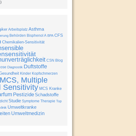
)
Asthma
giker
Arbeitsplatz
CFS
Behörden
Bisphenol A
erung
BPA
n
Chemikalien-Sensitivität
nsensible
nsensitivität
unverträglichkeit
CSN Blog
Duftstoffe
nose
Diagnostik
Gesundheit
Kinder
Kopfschmerzen
MCS, Multiple
Sensitivity
MCS Kranke
arfum
Pestizide
Schadstoffe
Studie
icht
Symptome
Therapie
Top
Umweltkranke
linik
eiten
Umweltmedizin