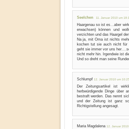
Seelchen
11. Januar 2010 um 18:
Haargenau so ist es…aber wirk
erwachsen) können und wolle
verzichten und das Haargel der
Na ja, mit Oma ist nichts meh
kochen tut sie auch nicht fü
geht sie immer vor uns her….s
nicht mehr hin. Irgendwie ist d
Und so dreht man seine Runde
Schlumpf
12. Januar 2010 um 10:2
Der Zeitungsartikel ist wir
herbwürdigende Dinge über an
bestraft werden. Das nennt sic
und der Zeitung ist ganz sch
Richtigstellung angesagt.
Maria Magdalena
12. Januar 2010