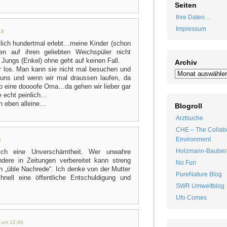
Seiten
Ihre Daten…
Impressum
16
lich hundertmal erlebt…meine Kinder (schon
n auf ihren geliebten Weichspüler nicht
 Jungs (Enkel) ohne geht auf keinen Fall.
Archiv
r los. Man kann sie nicht mal besuchen und
r uns und wenn wir mal draussen laufen, da
o eine doooofe Oma…da gehen wir lieber gar
ie echt peinlich…
n eben alleine…
Blogroll
Arztsuche
CHE – The Collabo
Environment
5
Holzmann-Bauber
klich eine Unverschämtheit. Wer unwahre
dere in Zeitungen verbereitet kann streng
No Fun
h „üble Nachrede“. Ich denke von der Mutter
PureNature Blog
nell eine öffentliche Entschuldigung und
SWR Umweltblog
Ufo Comes
 um 12:46