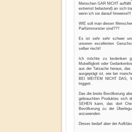
Menschen GAR NICHT auffällt d
extremst belastend) an sich tr
wenn ich sie darauf hinweise!!!
WIE soll man diesen Menschen 
Parfümmonster sind???
Es ist sehr sehr schwer un
unseren excellenten Geruc
selber riecht!
Ich möchte zu bedenken ge
Mutwilligkeit oder Gedankenl
aus der Tatsache heraus, das
ausgeprägt ist, wie bei ma
BEI WEITEM NICHT DAS, 
triggert.
Das die breite Bevölkerung ab
gebrauchten Produktes sich d
SEHEN kann, das dort Chemi
Bevölkerung zu der Überleg
anzuwenden.
Dieses bedarf aber der Aufklär