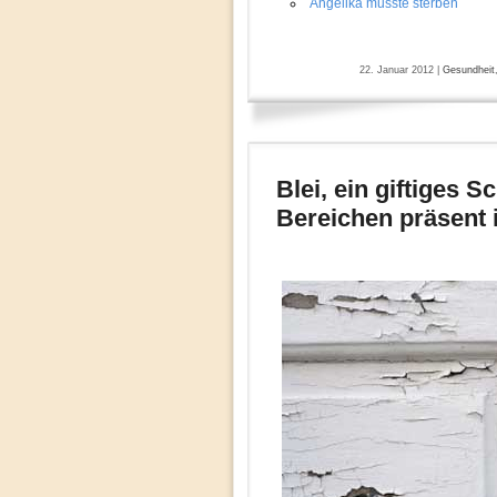
Angelika musste sterben
22. Januar 2012 |
Gesundheit
Blei, ein giftiges S
Bereichen präsent i