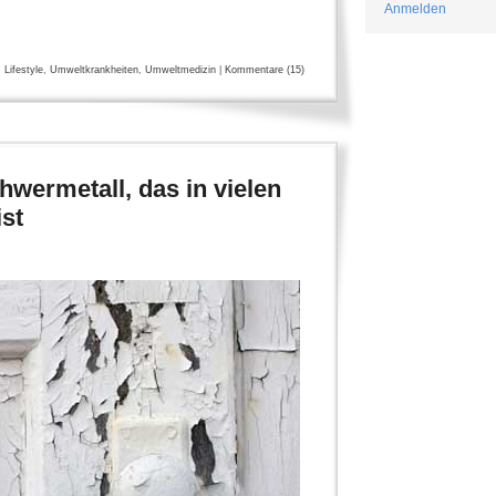
Anmelden
,
Lifestyle
,
Umweltkrankheiten
,
Umweltmedizin
|
Kommentare (15)
chwermetall, das in vielen
st