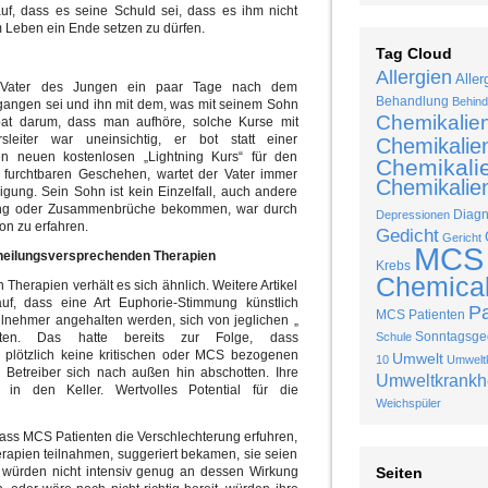
f, dass es seine Schuld sei, dass es ihm nicht
 Leben ein Ende setzen zu dürfen.
Tag Cloud
Allergien
Aller
r Vater des Jungen ein paar Tage nach dem
Behandlung
Behind
egangen sei und ihn mit dem, was mit seinem Sohn
Chemikalie
 bat darum, dass man aufhöre, solche Kurse mit
leiter war uneinsichtig, er bot statt einer
Chemikalie
en neuen kostenlosen „Lightning Kurs“ für den
Chemikalie
 furchtbaren Geschehen, wartet der Vater immer
Chemikalien
igung. Sein Sohn ist kein Einzelfall, auch andere
rung oder Zusammenbrüche bekommen, war durch
Diag
Depressionen
on zu erfahren.
Gedicht
Gericht
MCS
 heilungsversprechenden Therapien
Krebs
Chemical 
Therapien verhält es sich ähnlich. Weitere Artikel
auf, dass eine Art Euphorie-Stimmung künstlich
P
MCS Patienten
ilnehmer angehalten werden, sich von jeglichen „
Sonntagsged
halten. Das hatte bereits zur Folge, dass
Schule
e plötzlich keine kritischen oder MCS bezogenen
Umwelt
10
Umweltk
e Betreiber sich nach außen hin abschotten. Ihre
Umweltkrankh
in den Keller. Wertvolles Potential für die
Weichspüler
dass MCS Patienten die Verschlechterung erfuhren,
rapien teilnahmen, suggeriert bekamen, sie seien
e, würden nicht intensiv genug an dessen Wirkung
Seiten