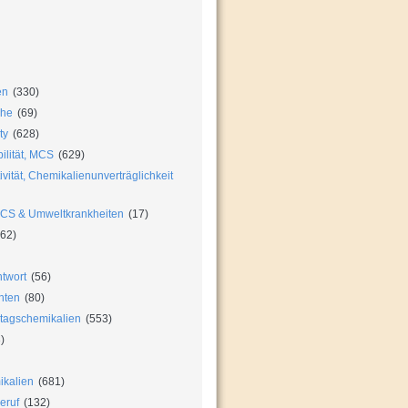
en
(330)
che
(69)
ty
(628)
ilität, MCS
(629)
vität, Chemikalienunverträglichkeit
MCS & Umweltkrankheiten
(17)
62)
twort
(56)
hten
(80)
ltagschemikalien
(553)
)
ikalien
(681)
eruf
(132)