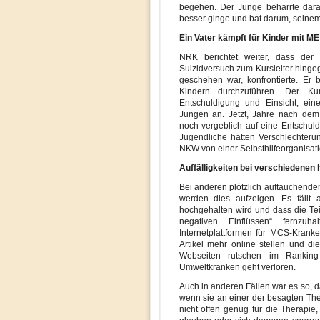
begehen. Der Junge beharrte darau
besser ginge und bat darum, seinem
Ein Vater kämpft für Kinder mit ME
NRK berichtet weiter, dass de
Suizidversuch zum Kursleiter hing
geschehen war, konfrontierte. Er
Kindern durchzuführen. Der Kurs
Entschuldigung und Einsicht, ein
Jungen an. Jetzt, Jahre nach dem
noch vergeblich auf eine Entschuld
Jugendliche hätten Verschlechte
NKW von einer Selbsthilfeorganisati
Auffälligkeiten bei verschiedenen
Bei anderen plötzlich auftauchenden 
werden dies aufzeigen. Es fällt 
hochgehalten wird und dass die Te
negativen Einflüssen“ fernzu
Internetplattformen für MCS-Krank
Artikel mehr online stellen und di
Webseiten rutschen im Ranking 
Umweltkranken geht verloren.
Auch in anderen Fällen war es so, 
wenn sie an einer der besagten The
nicht offen genug für die Therapi