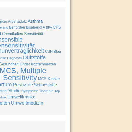
Asthma
giker
Arbeitsplatz
CFS
Behörden
Bisphenol A
erung
BPA
n
Chemikalien-Sensitivität
nsensible
nsensitivität
unverträglichkeit
CSN Blog
Duftstoffe
nose
Diagnostik
Gesundheit
Kinder
Kopfschmerzen
MCS, Multiple
Sensitivity
MCS Kranke
arfum
Pestizide
Schadstoffe
Studie
icht
Symptome
Therapie
Top
Umweltkranke
linik
eiten
Umweltmedizin