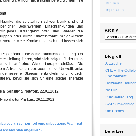
 oder wäre noch nicht richtig bereit, würden ihre
Ihre Daten…
.
Impressum
oomt
ltkranke, die seit Jahren schwer krank sind und
rperlichen Beschwerden, Einschränkungen und
Archiv
für jedes Hilfsangebot offen sind. Werden die
egruppen oder durch Umweltkranke mit gewissem
, werden viele Kranke unkritisch und lassen sich
S gegönnt. Eine echte, anhaltende Heilung. Ob
Blogroll
her Heilung führen, wird sich zeigen. Jeder muss
Arztsuche
er sich auf eine Wundertherapie einlässt. Die
em Artikel sollen beitragen, dass Umweltkranke
CHE – The Collabo
gemessene Skepsis entwickeln und kritisch,
Environment
tellen, bevor sie sich für eine solche Therapie
Holzmann-Bauber
No Fun
cal Sensitivity Network, 22.01.2012
PureNature Blog
lvmord etter ME-kurs, 26.11.2012
SWR Umweltblog
Ufo Comes
enbart durch seinen Tod eine unbequeme Wahrheit
liensensiblen Angelika S.
Benutzer