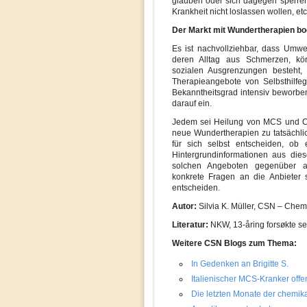
glauben oder sich dagegen sperren,
Krankheit nicht loslassen wollen, etc
Der Markt mit Wundertherapien b
Es ist nachvollziehbar, dass Umwe
deren Alltag aus Schmerzen, kö
sozialen Ausgrenzungen besteht, 
Therapieangebote von Selbsthilf
Bekanntheitsgrad intensiv beworben
darauf ein.
Jedem sei Heilung von MCS und CF
neue Wundertherapien zu tatsächlic
für sich selbst entscheiden, ob 
Hintergrundinformationen aus dies
solchen Angeboten gegenüber an
konkrete Fragen an die Anbieter s
entscheiden.
Autor:
Silvia K. Müller, CSN – Chemi
Literatur:
NKW, 13-åring forsøkte se
Weitere CSN Blogs zum Thema:
In Gedenken an Brigitte S.
Italienischer MCS-Kranker off
Die letzten Monate der chemika