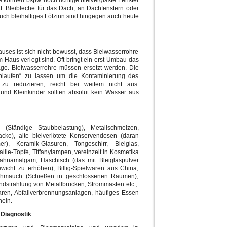
 können bspw. noch richtige bleiverglaste Fenster
itt. Bleibleche für das Dach, an Dachfenstern oder
uch bleihaltiges Lötzinn sind hingegen auch heute
ses ist sich nicht bewusst, dass Bleiwasserrohre
m Haus verlegt sind. Oft bringt ein erst Umbau das
ge. Bleiwasserrohre müssen ersetzt werden. Die
ablaufen“ zu lassen um die Kontaminierung des
u reduzieren, reicht bei weitem nicht aus.
nd Kleinkinder sollten absolut kein Wasser aus
.
en (Ständige Staubbelastung), Metallschmelzen,
Lacke), alte bleiverlötete Konservendosen (daran
er), Keramik-Glasuren, Tongeschirr, Bleiglas,
aille-Töpfe, Tiffanylampen, vereinzelt in Kosmetika
Zahnamalgam, Haschisch (das mit Bleiglaspulver
wicht zu erhöhen), Billig-Spielwaren aus China,
schmauch (Schießen in geschlossenen Räumen),
ndstrahlung von Metallbrücken, Strommasten etc.,.
aren, Abfallverbrennungsanlagen, häufiges Essen
heln.
 Diagnostik