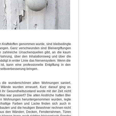
en Kraftstoffen genommen wurde, sind bleibedingte
angen. Ganz verschwunden sind Bleivergiftungen
h zahlreiche Ursachenquellen gibt, an die kaum
 Nahrung, über den Inhalationsweg und über die
igt in erster Linie das Nervensystem. Wenn die
ist, kann eine professionelle Entgiftung in den
heitsverbesserung bringen.
en die wunderschönen alten Wohnungen saniert.
Wände wurden erneuert. Kurz darauf ging es
 ihr Gesundheitszustand wurde mit der Zeit nicht
Was war passiert? Die alten Anstriche hatten Blei
 den Wohnungen heruntergenommen wurden, legte
eihaltige Farben und Lacke finden sich auch in
ltbauten und die heutigen Bewohner rechnen nicht
 aus den Wänden, Decken, Fensterrahmen, Türen