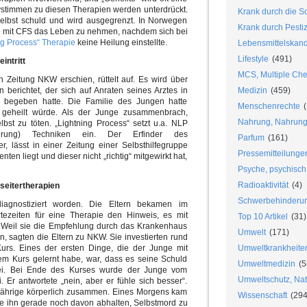
vstimmen zu diesen Therapien werden unterdrückt.
Krank durch die S
selbst schuld und wird ausgegrenzt. In Norwegen
Krank durch Pesti
ge mit CFS das Leben zu nehmen, nachdem sich bei
ng Process“ Therapie
keine Heilung einstellte.
Lebensmittelskan
Lifestyle
(491)
intritt
MCS, Multiple Chem
n Zeitung NKW erschien, rüttelt auf. Es wird über
 berichtet, der sich auf Anraten seines Arztes in
Medizin
(459)
“ begeben hatte. Die Familie des Jungen hatte
Menschenrechte
(
 geheilt würde. Als der Junge zusammenbrach,
Nahrung, Nahrungs
bst zu töten. „Lightning Process“ setzt u.a. NLP
mierung) Techniken ein. Der Erfinder des
Parfum
(161)
, lässt in einer Zeitung einer Selbsthilfegruppe
Pressemitteilunge
ten liegt und dieser nicht „richtig“ mitgewirkt hat,
Psyche, psychisch
Radioaktivität
(4)
seitertherapien
Schwerbehinderu
gnostiziert worden. Die Eltern bekamen im
ezeiten für eine Therapie den Hinweis, es mit
Top 10 Artikel
(31)
. Weil sie die Empfehlung durch das Krankenhaus
Umwelt
(171)
en, sagten die Eltern zu NKW. Sie investierten rund
urs. Eines der ersten Dinge, die der Junge mit
Umweltkrankheite
em Kurs gelernt habe, war, dass es seine Schuld
Umweltmedizin
(5
h sei. Bei Ende des Kurses wurde der Junge vom
Umweltschutz, Nat
. Er antwortete „nein, aber er fühle sich besser“.
Jährige körperlich zusammen. Eines Morgens kam
Wissenschaft
(294
te ihn gerade noch davon abhalten, Selbstmord zu