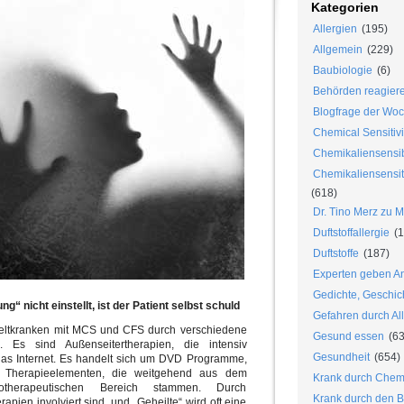
Kategorien
Allergien
(195)
Allgemein
(229)
Baubiologie
(6)
Behörden reagier
Blogfrage der Wo
Chemical Sensitivi
Chemikaliensensib
Chemikaliensensiti
(618)
Dr. Tino Merz zu 
Duftstoffallergie
(1
Duftstoffe
(187)
Experten geben An
Gedichte, Geschic
“ nicht einstellt, ist der Patient selbst schuld
Gefahren durch Al
eltkranken mit MCS und CFS durch verschiedene
Gesund essen
(63
. Es sind Außenseitertherapien, die intensiv
Gesundheit
(654)
as Internet. Es handelt sich um DVD Programme,
 Therapieelementen, die weitgehend aus dem
Krank durch Chem
otherapeutischen Bereich stammen. Durch
Krank durch den B
rapien involviert sind, und „Geheilte“ wird oft eine