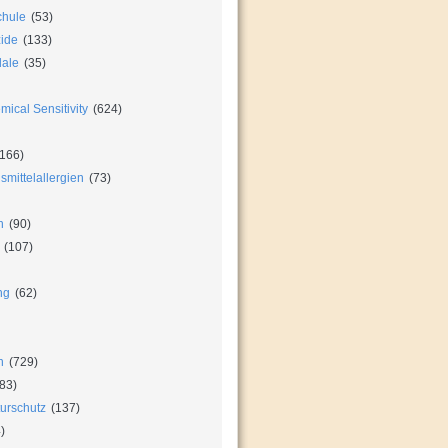
chule
(53)
zide
(133)
dale
(35)
ical Sensitivity
(624)
166)
mittelallergien
(73)
n
(90)
(107)
ng
(62)
n
(729)
83)
urschutz
(137)
)