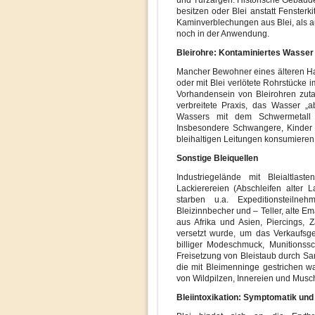
und Türzargen. Historische Gebäude
besitzen oder Blei anstatt Fensterk
Kaminverblechungen aus Blei, als a
noch in der Anwendung.
Bleirohre: Kontaminiertes Wasser
Mancher Bewohner eines älteren Hau
oder mit Blei verlötete Rohrstücke i
Vorhandensein von Bleirohren zuta
verbreitete Praxis, das Wasser „
Wassers mit dem Schwermetall z
Insbesondere Schwangere, Kinder u
bleihaltigen Leitungen konsumieren
Sonstige Bleiquellen
Industriegelände mit Bleialtlast
Lackierereien (Abschleifen alter 
starben u.a. Expeditionsteilnehm
Bleizinnbecher und – Teller, alte Em
aus Afrika und Asien, Piercings, 
versetzt wurde, um das Verkaufsge
billiger Modeschmuck, Munitions
Freisetzung von Bleistaub durch Sa
die mit Bleimenninge gestrichen w
von Wildpilzen, Innereien und Musc
Bleiintoxikation: Symptomatik und