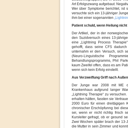
Art Erfolgszwang aufgebaut. Negati
Wer über Symptome berichtet, ist 
versuchte sich ein 13-jähriger Jun
ihm bei einer sogenannten
„Lightni
Patient schuld, wenn Heilung nicht e
Der Artikel, der in der norwegische
den Suzidversuch eines 13-jährigen
eine „Lightning Process Therapie
gehofft, dass seine CFS dadurch
unternahm er den Versuch, sich sel
(Neuro-Linguistische Program
Behandlungsprogramms, Phil Parker
kaum Zweifel offen, dass es am Patien
wenn sich kein Erfolg einstellt.
Aus Verzweiflung Griff nach Außen
Der Junge war 2008 mit ME dia
Krankenhaus aufgrund langer Wart
„Lightning Therapie“ zu versuchen
erhalten hätten, fassten sie Vertrau
2000 Euro für einen dreitägigen K
chronischer Erschöpfunng bei dies
sei, wenn er nicht richtig frisc
Kursleiter gefragt, ob er gesund sei
Zwei Wochen später brach der 13-
die Mutter in sein Zimmer und konn