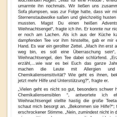
leuchtenden Augen. „Was für eine Freude“, erwid
umarmte ihn nochmals. Wir ließen uns zusam
Sofa plumpsen, was zur Folge hatte, dass wir mit
Sternenstaubwolke saßen und gleichzeitig husten
mussten. Magst Du einen heißen Adventst
Weihnachtsengel“, fragte ich ihn. Er konnte nur n
er noch am Lachen. Als ich aus der Küche 
dampfenden Tee vor ihm hinstellte, gab er mir 
Hand. Es war ein gerollter Zettel. „Mach ihn erst 
weg bin, es soll eine Überraschung sein“,
Weihnachtsengel, den Tee dabei schlürfend. „Erz
erzähl,…wie war es bei Euch das ganze Jah
machen die Leute mit Allergien un
Chemikaliensensitivität? Wie geht es ihnen, b
jetzt mehr Hilfe und Unterstützung?“, fragte er.
„Vielen geht es nicht so gut, besonders schwer 
Chemikaliensensiblen “, antwortete ich eh
Weihnachtsengel stellte hastig die große Teet
schaut mich besorgt an. „Bekommen sie Hilfe?“; f
erschrockener Stimme. „Nein, zumindest nicht in