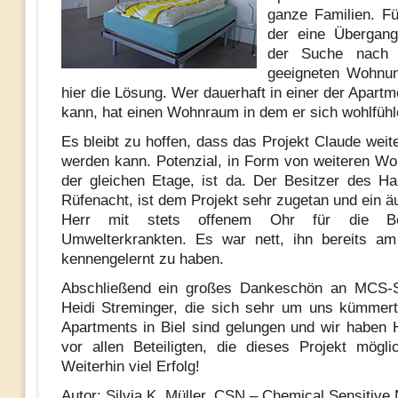
ganze Familien. F
der eine Übergang
der Suche nach
geeigneten Wohnun
hier die Lösung. Wer dauerhaft in einer der Apart
kann, hat einen Wohnraum in dem er sich wohlfühl
Es bleibt zu hoffen, dass das Projekt Claude weit
werden kann. Potenzial, in Form von weiteren W
der gleichen Etage, ist da. Der Besitzer des H
Rüfenacht, ist dem Projekt sehr zugetan und ein ä
Herr mit stets offenem Ohr für die Be
Umwelterkrankten. Es war nett, ihn bereits am
kennengelernt zu haben.
Abschließend ein großes Dankeschön an MCS
Heidi Streminger, die sich sehr um uns kümmer
Apartments in Biel sind gelungen und wir haben
vor allen Beteiligten, die dieses Projekt mögl
Weiterhin viel Erfolg!
Autor: Silvia K. Müller, CSN – Chemical Sensitive