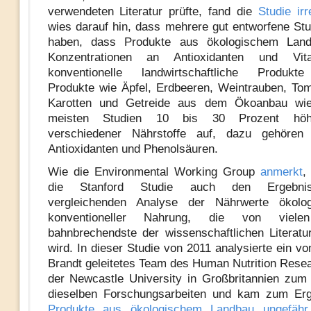
verwendeten Literatur prüfte, fand die
Studie irr
wies darauf hin, dass mehrere gut entworfene Stu
haben, dass Produkte aus ökologischem Lan
Konzentrationen an Antioxidanten und Vit
konventionelle landwirtschaftliche Produkte
Produkte wie Äpfel, Erdbeeren, Weintrauben, Tom
Karotten und Getreide aus dem Ökoanbau wi
meisten Studien 10 bis 30 Prozent höh
verschiedener Nährstoffe auf, dazu gehören
Antioxidanten und Phenolsäuren.
Wie die Environmental Working Group
anmerkt
,
die Stanford Studie auch den Ergebnis
vergleichenden Analyse der Nährwerte ökolo
konventioneller Nahrung, die von viel
bahnbrechendste der wissenschaftlichen Literat
wird. In dieser Studie von 2011 analysierte ein vo
Brandt geleitetes Team des Human Nutrition Rese
der Newcastle University in Großbritannien zum 
dieselben Forschungsarbeiten und kam zum Er
Produkte aus ökologischem Landbau ungefäh