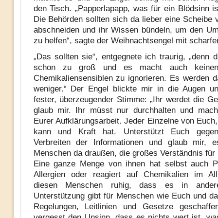
den Tisch. „Papperlapapp, was für ein Blödsinn i
Die Behörden sollten sich da lieber eine Scheibe
abschneiden und ihr Wissen bündeln, um den Um
zu helfen“, sagte der Weihnachtsengel mit scharfe
„Das sollten sie“, entgegnete ich traurig, „denn 
schon zu groß und es macht auch keinen
Chemikaliensensiblen zu ignorieren. Es werden d
weniger.“ Der Engel blickte mir in die Augen u
fester, überzeugender Stimme: „Ihr werdet die Ge
glaub mir. Ihr müsst nur durchhalten und mach
Eurer Aufklärungsarbeit. Jeder Einzelne von Euch,
kann und Kraft hat. Unterstützt Euch gegen
Verbreiten der Informationen und glaub mir, e
Menschen da draußen, die großes Verständnis für
Eine ganze Menge von ihnen hat selbst auch P
Allergien oder reagiert auf Chemikalien im All
diesen Menschen ruhig, dass es in ander
Unterstützung gibt für Menschen wie Euch und d
Regelungen, Leitlinien und Gesetze geschaffe
vergesst den Unsinn, dass es nichts wert ist, wa