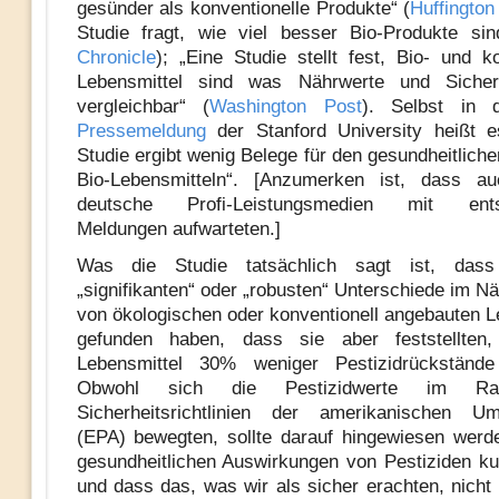
gesünder als konventionelle Produkte“ (
Huffington
Studie fragt, wie viel besser Bio-Produkte sin
Chronicle
); „Eine Studie stellt fest, Bio- und ko
Lebensmittel sind was Nährwerte und Sicher
vergleichbar“ (
Washington Post
). Selbst in 
Pressemeldung
der Stanford University heißt e
Studie ergibt wenig Belege für den gesundheitliche
Bio-Lebensmitteln“. [Anzumerken ist, dass a
deutsche Profi-Leistungsmedien mit ents
Meldungen aufwarteten.]
Was die Studie tatsächlich sagt ist, dass
„signifikanten“ oder „robusten“ Unterschiede im N
von ökologischen oder konventionell angebauten L
gefunden haben, dass sie aber feststellten
Lebensmittel 30% weniger Pestizidrückstände
Obwohl sich die Pestizidwerte im R
Sicherheitsrichtlinien der amerikanischen Um
(EPA) bewegten, sollte darauf hingewiesen werd
gesundheitlichen Auswirkungen von Pestiziden ku
und dass das, was wir als sicher erachten, nicht