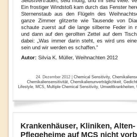
Selbstvertrauen, seid mutig, und Ihr seid viele. Ve
Ein frostiger Windstoß kam durch das Fenster here
Sternenstaub aus den Flügeln des Weihnachts
ganze Zimmer glitzerte wie Tausende von Dia
schaute zuerst auf die lange silberne Feder in
und dann auf den gerollten Zettel auf dem Tisc
dabei: „Was immer darin steht, es wird uns eine
sein und wir werden es schaffen.”
Autor:
Silvia K. Müller, Weihnachten 2012
24. Dezember 2012 |
Chemical Sensitivity
,
Chemikaliense
Chemikaliensensitivität, Chemikalienunverträglichkeit
,
Gedicht
Lifestyle
,
MCS, Multiple Chemical Sensitivity
,
Umweltkrankheiten
,
Krankenhäuser, Kliniken, Alten-
Pflegeheime auf MCS nicht vorb