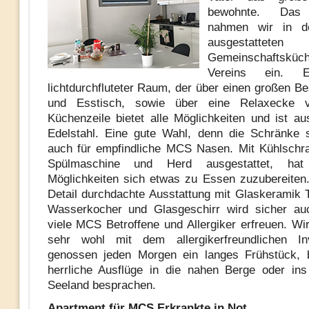
bewohnte. Das 
nahmen wir in de
ausgestatteten
Gemeinschafts
Vereins ein. E
lichtdurchfluteter Raum, der über einen großen B
und Esstisch, sowie über eine Relaxecke v
Küchenzeile bietet alle Möglichkeiten und ist au
Edelstahl. Eine gute Wahl, denn die Schränke s
auch für empfindliche MCS Nasen. Mit Kühlschra
Spülmaschine und Herd ausgestattet, ha
Möglichkeiten sich etwas zu Essen zuzubereiten.
Detail durchdachte Ausstattung mit Glaskeramik 
Wasserkocher und Glasgeschirr wird sicher auc
viele MCS Betroffene und Allergiker erfreuen. Wir
sehr wohl mit dem allergikerfreundlichen In
genossen jeden Morgen ein langes Frühstück, 
herrliche Ausflüge in die nahen Berge oder in
Seeland besprachen.
Apartment für MCS Erkrankte in Not