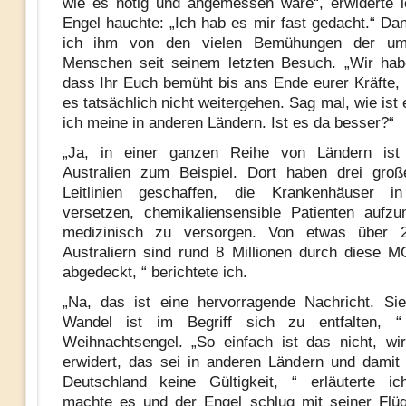
wie es nötig und angemessen wäre“, erwiderte 
Engel hauchte: „Ich hab es mir fast gedacht.“ Dan
ich ihm von den vielen Bemühungen der umw
Menschen seit seinem letzten Besuch. „Wir hab
dass Ihr Euch bemüht bis ans Ende eurer Kräfte,
es tatsächlich nicht weitergehen. Sag mal, wie ist
ich meine in anderen Ländern. Ist es da besser?“
„Ja, in einer ganzen Reihe von Ländern ist
Australien zum Beispiel. Dort haben drei groß
Leitlinien geschaffen, die Krankenhäuser 
versetzen, chemikaliensensible Patienten aufz
medizinisch zu versorgen. Von etwas über 2
Australiern sind rund 8 Millionen durch diese MC
abgedeckt, “ berichtete ich.
„Na, das ist eine hervorragende Nachricht. Si
Wandel ist im Begriff sich zu entfalten, 
Weihnachtsengel. „So einfach ist das nicht, w
erwidert, das sei in anderen Ländern und damit
Deutschland keine Gültigkeit, “ erläuterte 
machte es und der Engel schlug mit seiner Flüg