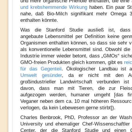
und mehr organische Phenole enthalten, die eine
und krebshemmende Wirkung
haben. Ein paar St
nahe, daß Bio-Milch signifikant mehr Omega 3
enthalten könnte.
Was die Stanford Studie ausließ ist, dass
angebaute Lebensmittel per Definition keine genm
Organismen enthalten können, so dass sie sehr v
als konventionelle Lebensmittel sind. Obwohl die
Industrie immer wieder betont, dass „GMOs“ sich
GMO-freien Produkten gleich kommen, gibt es
rei
für das Gegenteil
. Ökologischer Landbau ist
Umwelt gesünder
, da er nicht mit den Au
großindustrieller Landwirtschaft verbunden is
davon, dass man mit Tieren, die zur Fleisc
aufgezogen werden, humaner umgeht [das fi
Veganer neben dem ca. 10 mal höheren Ressourc
verlogen, da kein Lebewesen gerne stirbt]).
Charles Benbrook, PhD, Professor an der Washi
University und ehemaliger Chef-Wissenschaftle
Center, der die Stanford Studie und einen G