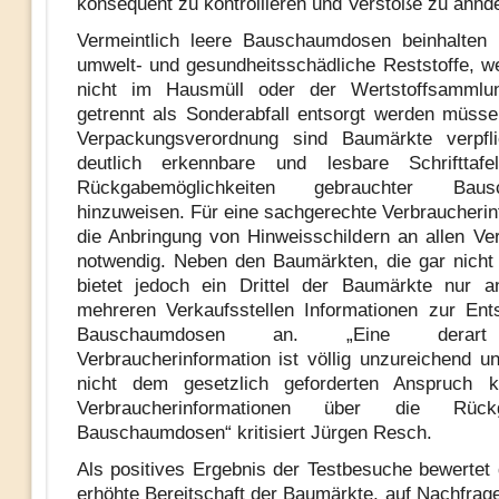
konsequent zu kontrollieren und Verstöße zu ahnd
Vermeintlich leere Bauschaumdosen beinhalten
umwelt- und gesundheitsschädliche Reststoffe, w
nicht im Hausmüll oder der Wertstoffsammlu
getrennt als Sonderabfall entsorgt werden müss
Verpackungsverordnung sind Baumärkte verpfli
deutlich erkennbare und lesbare Schrifttaf
Rückgabemöglichkeiten gebrauchter Baus
hinzuweisen. Für eine sachgerechte Verbraucherinf
die Anbringung von Hinweisschildern an allen Ver
notwendig. Neben den Baumärkten, die gar nicht 
bietet jedoch ein Drittel der Baumärkte nur a
mehreren Verkaufsstellen Informationen zur En
Bauschaumdosen an. „Eine derart p
Verbraucherinformation ist völlig unzureichend un
nicht dem gesetzlich geforderten Anspruch k
Verbraucherinformationen über die Rüc
Bauschaumdosen“ kritisiert Jürgen Resch.
Als positives Ergebnis der Testbesuche bewertet
erhöhte Bereitschaft der Baumärkte, auf Nachfrag