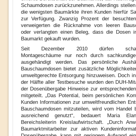
Schaumdosen zurückzunehmen. Allerdings stelle
die wenigsten Baumärkte ihren Kunden hierfür 
zur Verfügung. Zwanzig Prozent der besuchte
verweigerten die Rücknahme von leeren Bau
oder verlangten einen Beleg, dass die Dosen i
Baumarkt gekauft wurden.
Seit Dezember 2010 dürfen schadsto
Montageschäume nur noch durch sachkundige 
ausgehändigt werden. Das persönliche Aush
Bauschaumdosen bietet zusätzliche Möglichkeite
umweltgerechte Entsorgung hinzuweisen. Doch in
der Hälfte aller Testbesuche wurden den DUH-Mita
der Dosenübergabe Hinweise zur entsprechenden
mitgeteilt. „Das Potential, beim persönlichen Kon
Kunden Informationen zur umweltfreundlichen En
Bauschaumdosen mitzuteilen, wird vom Handel b
ausreichend genutzt“, bedauert Maria Ela
Bereichsleiterin Kreislaufwirtschaft. „Durch Anw
Baumarktmitarbeiter zur aktiven Kundeninforma
Dosenübergabe, kann mit geringem Aufwand ein 