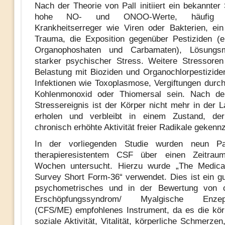
Nach der Theorie von Pall initiiert ein bekannter
hohe NO- und ONOO-Werte, häufig 
Krankheitserreger wie Viren oder Bakterien, ei
Trauma, die Exposition gegenüber Pestiziden (ei
Organophoshaten und Carbamaten), Lösungsm
starker psychischer Stress. Weitere Stressore
Belastung mit Bioziden und Organochlorpestiziden
Infektionen wie Toxoplasmose, Vergiftungen durch
Kohlenmonoxid oder Thiomersal sein. Nach de
Stressereignis ist der Körper nicht mehr in der L
erholen und verbleibt in einem Zustand, de
chronisch erhöhte Aktivität freier Radikale gekennz
In der vorliegenden Studie wurden neun Pa
therapieresistentem CSF über einen Zeitra
Wochen untersucht. Hierzu wurde „The Medic
Survey Short Form-36“ verwendet. Dies ist ein gut
psychometrisches und in der Bewertung von 
Erschöpfungssyndrom/ Myalgische Enzepha
(CFS/ME) empfohlenes Instrument, da es die kör
soziale Aktivität, Vitalität, körperliche Schmerzen