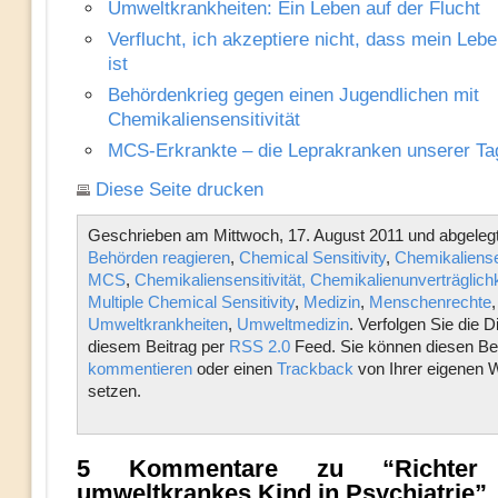
Umweltkrankheiten: Ein Leben auf der Flucht
Verflucht, ich akzeptiere nicht, dass mein Leb
ist
Behördenkrieg gegen einen Jugendlichen mit
Chemikaliensensitivität
MCS-Erkrankte – die Leprakranken unserer Ta
Diese Seite drucken
Geschrieben am Mittwoch, 17. August 2011 und abgelegt
Behörden reagieren
,
Chemical Sensitivity
,
Chemikaliensen
MCS
,
Chemikaliensensitivität, Chemikalienunverträglichk
Multiple Chemical Sensitivity
,
Medizin
,
Menschenrechte
,
Umweltkrankheiten
,
Umweltmedizin
. Verfolgen Sie die 
diesem Beitrag per
RSS 2.0
Feed. Sie können diesen Bei
kommentieren
oder einen
Trackback
von Ihrer eigenen 
setzen.
5 Kommentare zu “Richter 
umweltkrankes Kind in Psychiatrie”