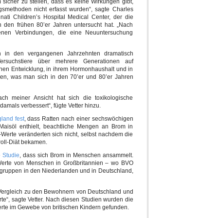
sicher zu stellen, dass es keine Wirkungen gibt,
smethoden nicht erfasst wurden“, sagte Charles
nati Children’s Hospital Medical Center, der die
 den frühen 80’er Jahren untersucht hat. „Nach
enen Verbindungen, die eine Neuuntersuchung
ch in den vergangenen Jahrzehnten dramatisch
ersuchstiere über mehrere Generationen auf
chen Entwicklung, in ihrem Hormonhaushalt und in
den, was man sich in den 70’er und 80’er Jahren
ach meiner Ansicht hat sich die toxikologische
amals verbessert“, fügte Vetter hinzu.
gland fest
, dass Ratten nach einer sechswöchigen
 Maisöl enthielt, beachtliche Mengen an Brom in
Werte veränderten sich nicht, selbst nachdem die
oll-Diät bekamen.
e
Studie
, dass sich Brom in Menschen ansammelt.
Werte von Menschen in Großbritannien – wo BVO
lgruppen in den Niederlanden und in Deutschland,
m Vergleich zu den Bewohnern von Deutschland und
e“, sagte Vetter. Nach diesen Studien wurden die
te im Gewebe von britischen Kindern gefunden.