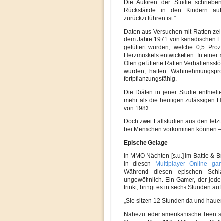
Die Autoren der Studie schrieben
Rückstände in den Kindern auf
zurückzuführen ist.“
Daten aus Versuchen mit Ratten ze
dem Jahre 1971 von kanadischen Fors
gefüttert wurden, welche 0,5 Proz
Herzmuskels entwickelten. In einer
Ölen gefütterte Ratten Verhaltensstö
wurden, hatten Wahrnehmungspr
fortpflanzungsfähig.
Die Diäten in jener Studie enthie
mehr als die heutigen zulässigen H
von 1983.
Doch zwei Fallstudien aus den let
bei Menschen vorkommen können – m
Epische Gelage
In MMO-Nächten [s.u.] im Battle &
in diesen
Multiplayer Online ga
Während diesen epischen Schl
ungewöhnlich. Ein Gamer, der jed
trinkt, bringt es in sechs Stunden auf 
„Sie sitzen 12 Stunden da und haue
Nahezu jeder amerikanische Teen s