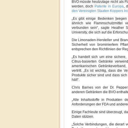
BVO müsste heutzutage nicht als F
werden, doch
Patente in Europa
, 
den Vereinigten Staaten
Koppers Inc
„Es gibt einige Bedenken [wegen 
ähnlich wie Flammschutzmittel v
verbunden sein“, sagte Heather 
University, die sich auf die Erforsch
Die Limonaden-Hersteller und Bra
Sicherheit von brominiertem Pfla
entsprechen den Richtlinien der Re
„Es handelt sich um eine sichere,
Citrus-basierten Getränke verwen
amerikanischen Getränkeverband,
vertritt. „Es ist wichtig, dass die
Produkte sicher sind und dass sich
hält“.
Chris Barnes von der Dr. Pepper
anderen Getränken die BVO enthalte
„Alle Inhaltsstoffe in Produkten
Anforderungen der FDA und anderen
Einige Fachleute sind überzeugt, das
Daten stützen.
„Solche Verbindungen, die derart ve