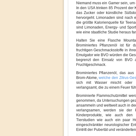
Niemand muss ein Gamer sein, um d
In den USA trinken 85 Prozent der
das Zucker oder künstliche Süßsto
hervorgeht. Limonaden sind nach 
die größte Kalorienquelle für Tee
sind Limonaden, Energy- und Sport
wie eine staatliche Studie heraus fa
Halten Sie eine Flasche Mounta
Brominiertes Pflanzenöl ist für 
fruchtigen Geschmacksstoffe in ihre
Emulgator wie BVO würden die Gesc
begrenzt den Einsatz von BVO 
Fruchtgeschmack.
Brominiertes Pflanzenöl, das au
Brom-Atome,
welche den Zitrus-Ge
sich mit Wasser mischt oder a
verlangsamt, die zu einem Feuer füh
Brominierte Flammschutzmittel we
genommen, da Untersuchungen gezei
ansammeln und weltweit auch in de
verlangsamen, werden sie der Po
Kinderprodukte, wie auch den Kun
Tierstudien wie auch ein paar H
eingeschränkter neurologischer Ent
Eintritt der Pubertät und verändert