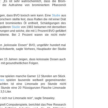
: „Es ist sehr wahrscheinlich, dass die Brom-
 die Aufnahme von brominiertem Pflanzenöl
igen, dass BVO toxisch sein kann. Eine
Studie
aus
chern stellte fest, dass Ratten die mit einer Diät
ent brominiertes Öl enthielt, Schädigungen des
 späteren
Studie
von 1983 bekamen mit denselben
rungen und solche, die mit 1 Prozent BVO gefüttert
obleme. Bei 2 Prozent waren sie nicht mehr
lten „kolossale Dosen“ BVO, ungefähr hundert mal
öchstwerte, sagte Vorhees, Hauptautor der Studie
zten 15 Jahren zeigen, dass kolossale Dosen auch
it gesundheitlichen Folgen.
 Brew spielen manche Gamer 12 Stunden am Stück.
mes
spielen tausende weltweit gegeneinander.
achten ist eine Limonade pro Stunde nicht
e Stunde eine 20 Flüssigunzen Flasche Limonade
3,5 Liter.
n sich nur Limonade rein“, sagte Smawley.
pielt Computerspiele, berichtet das Pew Research