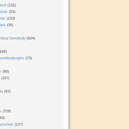
eruf
(132)
chule
(53)
zide
(133)
dale
(35)
ical Sensitivity
(624)
166)
mittelallergien
(73)
n
(90)
(107)
ng
(62)
n
(729)
83)
urschutz
(137)