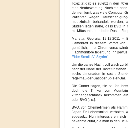
Toxizität gab es zuletzt in den 7
eine Neubewertung. Nach ein paar 
dem entfernt, was viele Computer-S
Patienten wegen Hautschädigunge
medizinisch behandelt werden, 
Studien legen nahe, dass BVO in 
mit Mäusen haben hohe Dosen Fortp
Marietta, Georgia, 12.12.2011 –
Gamertreff in diesem Vorort von
gemütlich, ihre Ohren verschwind
Flachmonitore fixiert und ihr Bewus
Elder Scrolls V: Skyrim“
.
Um die ganze Nacht voll wach zu blei
nächster Nähe der Tastatur stehen
sechs Limonaden in sechs Stunde
regelmäßiger Gast der Spieler-Bar.
Die Gamer sagen, sie saufen ihre
doch die Trinker von Mountai
Zitronengeschmack bekommen eine
oder BVO [s.o.].
BVO, von Chemiefirmen als Flamms
Japan für Lebensmittel verboten, 
zugesetzt. Nun interessieren sich
bekannte Zutat, die man in den USA 