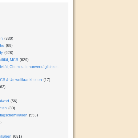
en
(330)
che
(69)
ty
(628)
ilität, MCS
(629)
vität, Chemikalienunverträglichkeit
MCS & Umweltkrankheiten
(17)
62)
twort
(56)
hten
(80)
ltagschemikalien
(553)
)
ikalien
(681)