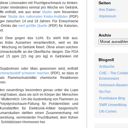
Seiten
iese Limonaden mit Fruchtgeschmack zu trinken.
 Kinder mindestens einmal pro Woche ein Getränk,
Ihre Daten…
ffe enthält, wie aus einer
Studie
vom November
Impressum
einer
Studie des nationalen Krebs-Institutes
(PDF)
nager zwischen 14 und 18 Jahren. Für Erwachsene
-Drinks die
viert größte Quelle
(PDF) für Kalorien,
nd.
Archiv
in Dew gegen das Licht. Es sieht trüb aus.
das trübe Aussehen verantwortlich, weil es die
r Mischung im Getränk fixiert. Ohne einen solchen
hmacksstoffe an die Oberfläche steigen. Die FDA
auf 15 ppm [15 mg pro kg] in Getränken mit
Blogroll
Arztsuche
s Sojabohnen oder Mais gewonnen wird, enthält
schmacksstoff schwerer machen
(PDF), so dass er
CHE – The Collabo
ls Flammschutzmittel chemische Reaktionen
Environment
ren.
Holzmann-Bauber
rden neuerdings besonders genau unter die Lupe
No Fun
gt haben, dass sie sich im Körper der Menschen
PureNature Blog
r Muttermilch. Um die Ausbreitung von Flammen zu
lystyrolschaum-Füllung für Polstermöbel und
SWR Umweltblog
ststoffen für Elektronik-Artikel beigemischt.
Ufo Comes
umanstudien stellten einen Zusammenhang mit
wicklung, verminderter Fruchtbarkeit, dem frühen
en Schilddrüsen-Hormonen her.