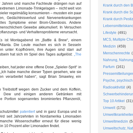
0’er Jahren und manche Fachleute drängen nun auf
Krank durch den B
extremen Limonade-Trinkgelagen – nicht weit von
Krank durch die S
pieler regelmäßig konsumieren – mussten ein paar
n, Gedächtnisverlust und Nervenerkrankungen
Krank durch Pesti
alles Symptome einer Brom-Überdosis. Andere
Lebensmittelskan
menschlichem Gewebe akkumuliert. In Versuchen
flanzungs- und Verhaltensprobleme verursacht.
Lifestyle
(491)
MCS, Multiple Chem
 Es ist Montagabend im „Battle & Brew“, einem
 Atlanta. Die Leute machen es sich in Sesseln
Medizin
(459)
en unter Kopfhörern, ihre Augen sind starr auf
Menschenrechte
(
stsein hat sich im Spiel des Tages aufgelöst:
„The
Nahrung, Nahrungs
Parfum
(161)
ben, hat jeder eine offene Dose „Spieler-Sprit“ in
. „Ich habe manche dieser Typen gesehen, wie sie
Pressemitteilunge
n verarbeitet haben“, sagt Brian Smawley, ein
Psyche, psychisch
Radioaktivität
(4)
n Treibstoff wegen dem Zucker und dem Koffein,
n Dew und einigen anderen Getränken mit
Schwerbehinderu
 Portion sogenanntes brominiertes Pflanzenöl,
Top 10 Artikel
(31)
Umwelt
(171)
chutzmittel
patentiert
und in ganz Europa und in
Umweltkrankheite
wird seit Jahrzehnten in Nordamerika Limonaden
 manche Wissenschaftler erneut für diese wenig
Umweltmedizin
(5
in 10 Prozent aller Limonaden findet.
Umweltschutz, Nat