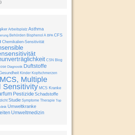
)
Asthma
giker
Arbeitsplatz
CFS
Behörden
Bisphenol A
erung
BPA
n
Chemikalien-Sensitivität
nsensible
nsensitivität
unverträglichkeit
CSN Blog
Duftstoffe
nose
Diagnostik
Gesundheit
Kinder
Kopfschmerzen
MCS, Multiple
Sensitivity
MCS Kranke
arfum
Pestizide
Schadstoffe
Studie
icht
Symptome
Therapie
Top
Umweltkranke
linik
eiten
Umweltmedizin