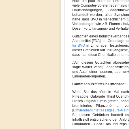
Nach ein paar extremen Limonade-T
viele Computer-Spieler regelmäßig
Hautschädigungen, Gedächtnisv
behandelt werden, alles Symptom
nahe, dass BVO in menschlichem Ge
Verbindungen wie z.B. Flammschutz
Dosen Fortpflanzungs- und Verhalte
Gutachten eines Industrieverbande
Arzneimittel [FDA] die Grundlage, 
für BVO
in Limonaden festzulegen.
dieser Grenzwert auf unzulängliche, 
dass man diese Chemikalie einer n
„Von diesem Gutachten abgesehen 
sagte Walter Vetter, Lebensmittelc
und Autor einer neueren, aber unv
Limonaden-Importen.
Flammschutzmittel in Limonade?
Wenn Sie das nächste Mal nach 
Pineapple, Gatorade Thirst Quenc
Fresca Original Citrus greifen, sehe
brominiertes Pflanzenöl an v
[
Ethylendiamintetraessigsäure-Natr
Bei diesen Getränken handelt es
Inhaltsstoff entsprechend den Anfo
Limonaden – Coca-Cola und Pepsi –