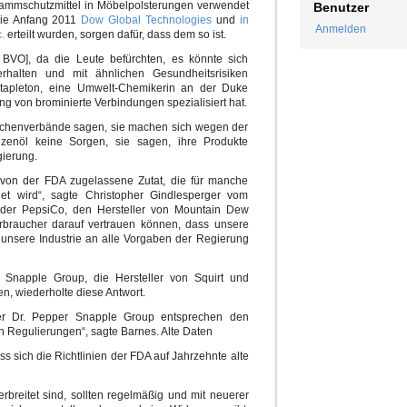
lammschutzmittel in Möbelpolsterungen verwendet
Benutzer
die Anfang 2011
Dow Global Technologies
und
in
Anmelden
.
erteilt wurden, sorgen dafür, dass dem so ist.
BVO], da die Leute befürchten, es könnte sich
erhalten und mit ähnlichen Gesundheitsrisiken
Stapleton, eine Umwelt-Chemikerin an der Duke
ung von brominierte Verbindungen spezialisiert hat.
nchenverbände sagen, sie machen sich wegen der
nzenöl keine Sorgen, sie sagen, ihre Produkte
gierung.
 von der FDA zugelassene Zutat, die für manche
det wird“, sagte Christopher Gindlesperger vom
 der PepsiCo, den Hersteller von Mountain Dew
 Verbraucher darauf vertrauen können, dass unsere
 unsere Industrie an alle Vorgaben der Regierung
 Snapple Group, die Hersteller von Squirt und
n, wiederholte diese Antwort.
 der Dr. Pepper Snapple Group entsprechen den
 Regulierungen“, sagte Barnes. Alte Daten
s sich die Richtlinien der FDA auf Jahrzehnte alte
rbreitet sind, sollten regelmäßig und mit neuerer