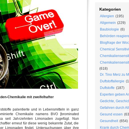
Kategorien
Allergien
(195)
Allgemein
(229)
Baubiologie
(6)
Behörden reagier
Blogfrage der Wo
Chemical Sensitivi
Chemikaliensensib
Chemikaliensensiti
(618)
Dr. Tino Merz zu 
Duftstoffallergie
(1
Duftstoffe
(187)
Experten geben An
den-Chemikalie mit zweifelhafter
Gedichte, Geschic
Gefahren durch Al
ststoffe patentierte und in Lebensmitteln in ganz
minierte Chemikalie namens BVO [brominated
Gesund essen
(63
ika seit Jahrzehnten Limonaden zugefügt. Nun
Gesundheit
(654)
aftler erneut für diese wenig bekannte Zutat, die
Krank durch Chem
er Limonaden findet. Untersuchungen über ihre