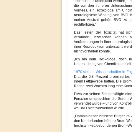
Technik neu untersucht werden, um 
die von den früheren Untersuchung
Vorhees, ein Toxikologe am Cincin
neurologische Wirkung von BVO in
meiner Ansicht gehört BVO zu j
rechtfertigen.“
Das Testen der Toxizität hat si
verändert. Inzwischen können V
Veränderungen in ihrer neurologis
ihrer Reproduktion untersucht wer
nicht vorstellen konnte.
„Ich bin kein Toxikologe, doch n
Untersuchung von Chemikalien seit d
1970 stellten Wissenschaftler in En
Diät die 0,8 Prozent brominiertes
ihrem Fettgewebe hatten. Die Brom-
Ratten zwei Wochen lang eine Kontr
Etwa zur selben Zeit bestätigte ein
Forscher untersuchten die Serum-
verwendet wurde – und von Kontrol
wo BVO nicht verwendet wurde.
„Damals hatten britische Bürger i
den Niederlanden höhere Brom-Wert
höchsten Fett gebundenen Brom-Wer