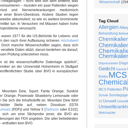
rinkgelagen – nicht weit von dem entfernt, was
Wissenschaft
(294
 konsumieren – mussten ein paar Patienten wegen
erlust und Nervenerkrankungen medizinisch
e einer Brom-Überdosis. Andere Studien legen
webe akkumuliert, so wie es weitere brominierte
Tag Cloud
mittel tun. In Versuchen mit Mäusen haben hohe
Allergien
Aller
nsprobleme verursacht.
Behandlung
Behind
s waren 1977 für die US-Behörde für Lebens- und
Chemikalie
um den nach ihrer Auffassung sicheren
Höchstwert
Chemikalie
 Doch manche Wissenschaftler sagen, dass sich
Chemikalie
veraltete Daten stützt, darum bestehen sie darauf,
euen Prüfung unterziehen muss.
Chemikalien
ist die wissenschaftliche Datenlage spärlich“,
Diag
Depressionen
hemiker an der Universität Hohenheim in Stuttgart
Gedicht
Gericht
eröffentlichten Studie über BVO in europäischen
MCS
Krebs
Chemical 
P
MCS Patienten
Mountain Dew, Squirt, Fanta Orange, Sunkist
Sonntagsged
Schule
her Orange, Powerade Strawberry Lemonade oder
n Sie sich die Inhaltsstoffe an. Mountain Dew führt
Umwelt
10
Umweltk
orletzter Stelle auf, neben Disodium EDTA
Umweltkrankh
iumsalz
(PDF)] und Yellow 5 [
Tartrazin
oder E102].
Weichspüler
 sich um eine Stichprobe jener, die BVO als
rderungen der FDA angeben. Die aller beliebtesten
 enthalten kein BVO.