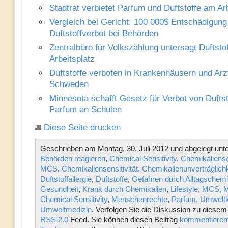
Stadtrat verbietet Parfum und Duftstoffe am Ar
Vergleich bei Gericht: 100 000$ Entschädigung
Duftstoffverbot bei Behörden
Zentralbüro für Volkszählung untersagt Duftsto
Arbeitsplatz
Duftstoffe verboten in Krankenhäusern und Arz
Schweden
Minnesota schafft Gesetz für Verbot von Dufts
Parfum an Schulen
Diese Seite drucken
Geschrieben am Montag, 30. Juli 2012 und abgelegt unt
Behörden reagieren
,
Chemical Sensitivity
,
Chemikaliensen
MCS
,
Chemikaliensensitivität, Chemikalienunverträglichk
Duftstoffallergie
,
Duftstoffe
,
Gefahren durch Alltagschemi
Gesundheit
,
Krank durch Chemikalien
,
Lifestyle
,
MCS, Mu
Chemical Sensitivity
,
Menschenrechte
,
Parfum
,
Umweltk
Umweltmedizin
. Verfolgen Sie die Diskussion zu diesem
RSS 2.0
Feed. Sie können diesen Beitrag
kommentieren