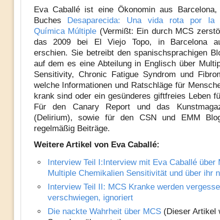
Eva Caballé ist eine Ökonomin aus Barcelona, 
Buches
Desaparecida: Una vida rota por la S
Química Múltiple
(Vermißt: Ein durch MCS zerstö
das 2009 bei El Viejo Topo, in Barcelona a
erschien. Sie betreibt den spanischsprachigen 
auf dem es eine Abteilung in Englisch über Multi
Sensitivity, Chronic Fatigue Syndrom und Fibrom
welche Informationen und Ratschläge für Menschen
krank sind oder ein gesünderes giftfreies Leben f
Für den Canary Report und das Kunstmagaz
(Delirium), sowie für den CSN und EMM Blog 
regelmäßig Beiträge.
Weitere Artikel von Eva Caballé:
Interview Teil I:Interview mit Eva Caballé übe
Multiple Chemikalien Sensitivität und über ihr
Interview Teil II: MCS Kranke werden vergesse
verschwiegen, ignoriert
Die nackte Wahrheit über MCS
(Dieser Artikel