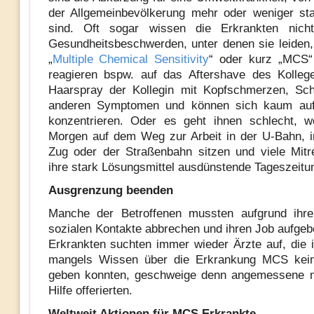
der Allgemeinbevölkerung mehr oder weniger sta
sind. Oft sogar wissen die Erkrankten nich
Gesundheitsbeschwerden, unter denen sie leide
„
Multiple Chemical Sensitivity
“ oder kurz „MCS“ 
reagieren bspw. auf das Aftershave des Kolleg
Haarspray der Kollegin mit Kopfschmerzen, Sch
anderen Symptomen und können sich kaum auf 
konzentrieren. Oder es geht ihnen schlecht, 
Morgen auf dem Weg zur Arbeit in der U-Bahn, 
Zug oder der Straßenbahn sitzen und viele Mitr
ihre stark Lösungsmittel ausdünstende Tageszeitu
Ausgrenzung beenden
Manche der Betroffenen mussten aufgrund ihr
sozialen Kontakte abbrechen und ihren Job aufgebe
Erkrankten suchten immer wieder Ärzte auf, die 
mangels Wissen über die Erkrankung MCS kei
geben konnten, geschweige denn angemessene m
Hilfe offerierten.
Weltweit Aktionen für MCS Erkrankte