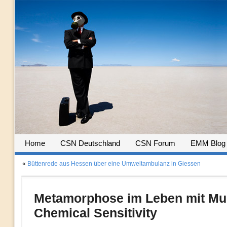
Home
CSN Deutschland
CSN Forum
EMM Blog
«
Büttenrede aus Hessen über eine Umweltambulanz in Giessen
Metamorphose im Leben mit Mul
Chemical Sensitivity