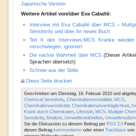
Japanische Version
Weitere Artikel von/über Eva Caballé:
Interview mit Eva Caballé über MCS – Multip
Sensitivity und über ihr neues Buch
Teil II des Interviews:MCS Kranke werden
verschwiegen, ignoriert
Die nackte Wahrheit über MCS
(Dieser Artike
Sprachen übersetzt)
Schreie aus der Stille
Diese Seite drucken
Geschrieben am Dienstag, 16. Februar 2010 und abgeleg
Chemical Sensitivity
,
Chemikaliensensibilität, MCS
,
Chemikaliensensitivität, Chemikalienunverträglichkeit
,
Ge
Krank durch Chemikalien
,
Lifestyle
,
MCS, Multiple Chem
Sensitivity
,
Medizin
,
Umweltkrankheiten
,
Umweltmedizin
Sie die Diskussion zu diesem Beitrag per
RSS 2.0
Feed.
diesen Beitrag
kommentieren
oder einen
Trackback
von 
eigenen Webseite setzen.