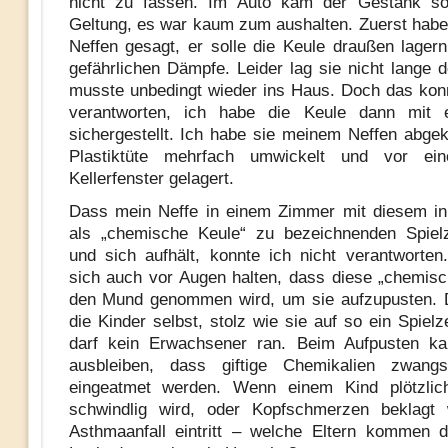
nicht zu fassen. Im Auto kam der Gestank so 
Geltung, es war kaum zum aushalten. Zuerst hab
Neffen gesagt, er solle die Keule draußen lager
gefährlichen Dämpfe. Leider lag sie nicht lange d
musste unbedingt wieder ins Haus. Doch das konn
verantworten, ich habe die Keule dann mit 
sichergestellt. Ich habe sie meinem Neffen abgeka
Plastiktüte mehrfach umwickelt und vor ei
Kellerfenster gelagert.
Dass mein Neffe in einem Zimmer mit diesem in
als „chemische Keule“ zu bezeichnenden Spielz
und sich aufhält, konnte ich nicht verantwort
sich auch vor Augen halten, dass diese „chemisc
den Mund genommen wird, um sie aufzupusten.
die Kinder selbst, stolz wie sie auf so ein Spiel
darf kein Erwachsener ran. Beim Aufpusten ka
ausbleiben, dass giftige Chemikalien zwangs
eingeatmet werden. Wenn einem Kind plötzlic
schwindlig wird, oder Kopfschmerzen beklagt 
Asthmaanfall eintritt – welche Eltern kommen 