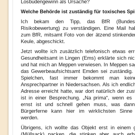
Losbudengewinn als Ursache?
Welche Behörde ist zuständig für toxisches Sp
Ich bekam den Tipp, das BfR (Bundesin
Risikobewertung) zu verständigen. Eine Mail h
zum BfR, mitsamt Foto von der ätzend stinkende
Keule, abgeschickt.
Jetzt wollte ich zusätzlich telefonisch etwas er
Gesundheitsamt in Lingen (Ems) erklärte sich nic
und hat mich an Meppen verwiesen. In Meppen sa
das Gewerbeaufsichtsamt Emden sei zuständig. 
Spielchen, fast immer bekommt man keine
Ansprechpartner in Niedersachsen. Als ich endlich
Adresse erreicht hatte, war dort natürlich der zu
ist in einer Besprechung. „Na prima“, wenn es 
ernst ist und schnell gehen muss, was dan
Bürgerferne kann hier im wirklichsten Sinne
werden.
Übrigens, ich wollte das Objekt erst in einem
(Müllsack) packen, die stinken aber auch erbä