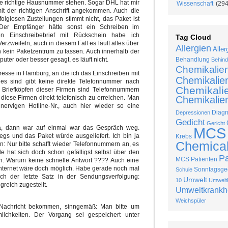
ie richtige Hausnummer stehen. Sogar DHL hat mir
Wissenschaft
(294
 mit der richtigen Anschrift angekommen. Auch die
olglosen Zustellungen stimmt nicht, das Paket ist
. Der Empfänger hätte sonst ein Schreiben im
n Einschreibebrief mit Rückschein habe ich
Tag Cloud
Verzweifeln, auch in diesem Fall es läuft alles über
Allergien
Aller
 kein Paketzentrum zu fassen. Auch innerhalb der
ter oder besser gesagt, es läuft nicht.
Behandlung
Behind
Chemikalie
resse in Hamburg, an die ich das Einschreiben mit
Chemikalie
es sind gibt keine direkte Telefonnummer nach
Chemikalie
 Briefköpfen dieser Firmen sind Telefonnummern
 diese Firmen direkt telefonisch zu erreichen. Man
Chemikalien
nervigen Hotline-Nr., auch hier wieder so eine
Diag
Depressionen
Gedicht
Gericht
na, dann war auf einmal war das Gespräch weg.
MCS
egs und das Paket würde ausgeliefert. Ich bin ja
Krebs
Chemical 
n: Nur bitte schafft wieder Telefonnummern an, es
e hat sich doch schon gefälligst selbst über den
P
MCS Patienten
en. Warum keine schnelle Antwort ???? Auch eine
Internet wäre doch möglich. Habe gerade noch mal
Sonntagsged
Schule
ch der letzte Satz in der Sendungsverfolgung:
Umwelt
10
Umweltk
reich zugestellt.
Umweltkrankh
Weichspüler
ie Nachricht bekommen, sinngemäß: Man bitte um
lichkeiten. Der Vorgang sei gespeichert unter