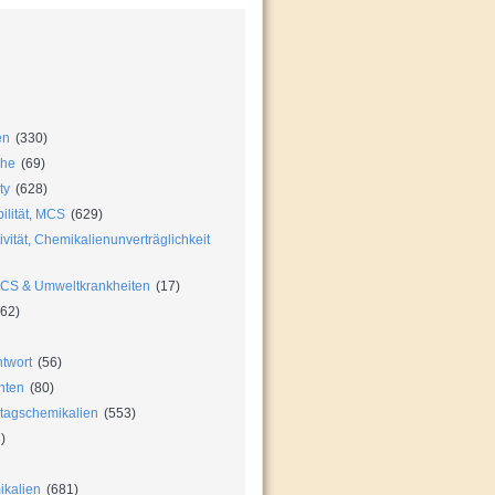
en
(330)
che
(69)
ty
(628)
ilität, MCS
(629)
vität, Chemikalienunverträglichkeit
MCS & Umweltkrankheiten
(17)
62)
twort
(56)
hten
(80)
ltagschemikalien
(553)
)
ikalien
(681)