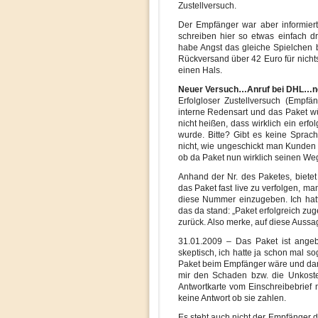
Zustellversuch.
Der Empfänger war aber informiert
schreiben hier so etwas einfach dr
habe Angst das gleiche Spielchen 
Rückversand über 42 Euro für nich
einen Hals.
Neuer Versuch…Anruf bei DHL…n
Erfolgloser Zustellversuch (Empfä
interne Redensart und das Paket wü
nicht heißen, dass wirklich ein erf
wurde. Bitte? Gibt es keine Sprach
nicht, wie ungeschickt man Kunden 
ob da Paket nun wirklich seinen We
Anhand der Nr. des Paketes, bietet 
das Paket fast live zu verfolgen, m
diese Nummer einzugeben. Ich hatt
das da stand: „Paket erfolgreich zug
zurück. Also merke, auf diese Aussag
31.01.2009 – Das Paket ist angeb
skeptisch, ich hatte ja schon mal so
Paket beim Empfänger wäre und dann
mir den Schaden bzw. die Unkosten
Antwortkarte vom Einschreibebrief
keine Antwort ob sie zahlen.
Es steht auch nicht der Empfänger da