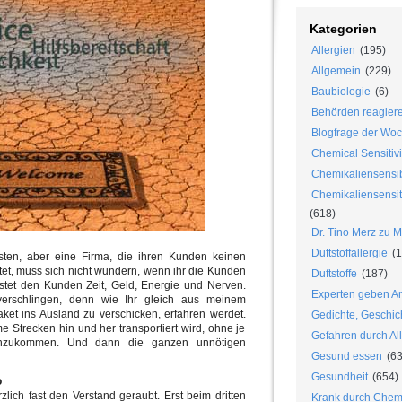
Kategorien
Allergien
(195)
Allgemein
(229)
Baubiologie
(6)
Behörden reagier
Blogfrage der Wo
Chemical Sensitivi
Chemikaliensensib
Chemikaliensensiti
(618)
Dr. Tino Merz zu 
Duftstoffallergie
(1
ten, aber eine Firma, die ihren Kunden keinen
tet, muss sich nicht wundern, wenn ihr die Kunden
Duftstoffe
(187)
ostet den Kunden Zeit, Geld, Energie und Nerven.
Experten geben An
rschlingen, denn wie Ihr gleich aus meinem
ket ins Ausland zu verschicken, erfahren werdet.
Gedichte, Geschic
 Strecken hin und her transportiert wird, ohne je
Gefahren durch Al
nzukommen. Und dann die ganzen unnötigen
Gesund essen
(63
Gesundheit
(654)
o
zlich fast den Verstand geraubt. Erst beim dritten
Krank durch Chem