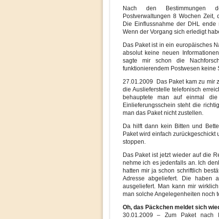
Nach den Bestimmungen des 
Postverwaltungen 8 Wochen Zeit, 
Die Einflussnahme der DHL ende m
Wenn der Vorgang sich erledigt habe
Das Paket ist in ein europäisches N
absolut keine neuen Information
sagte mir schon die Nachforsch
funktionierendem Postwesen keine 
27.01.2009 Das Paket kam zu mir zu
die Auslieferstelle telefonisch erre
behauptete man auf einmal di
Einlieferungsschein steht die rich
man das Paket nicht zustellen.
Da hilft dann kein Bitten und Bette
Paket wird einfach zurückgeschickt 
stoppen.
Das Paket ist jetzt wieder auf die
nehme ich es jedenfalls an. Ich de
hatten mir ja schon schriftlich bestä
Adresse abgeliefert. Die haben a
ausgeliefert. Man kann mir wirklic
man solche Angelegenheiten noch te
Oh, das Päckchen meldet sich wie
30.01.2009 – Zum Paket nach Hol