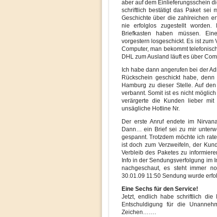
aber auf dem Einlieferungsschein d
schriftlich bestätigt das Paket sei
Geschichte über die zahlreichen erf
nie erfolglos zugestellt worden
Briefkasten haben müssen. Eine
vorgestern losgeschickt. Es ist zum 
Computer, man bekommt telefonisch
DHL zum Ausland läuft es über Compu
Ich habe dann angerufen bei der Ad
Rückschein geschickt habe, denn 
Hamburg zu dieser Stelle. Auf den
verbannt. Somit ist es nicht möglich
verärgerte die Kunden lieber mit 
unsägliche Hotline Nr.
Der erste Anruf endete im Nirva
Dann… ein Brief sei zu mir unterw
gespannt. Trotzdem möchte ich rate
ist doch zum Verzweifeln, der Kund
Verbleib des Paketes zu informier
Info in der Sendungsverfolgung im 
nachgeschaut, es steht immer no
30.01.09 11:50 Sendung wurde erfolg
Eine Sechs für den Service!
Jetzt, endlich habe schriftlich d
Entschuldigung für die Unannehm
Zeichen…….