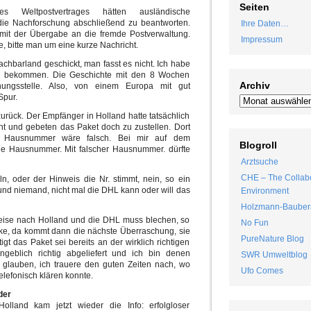
Seiten
Weltpostvertrages hätten ausländische
die Nachforschung abschließend zu beantworten.
Ihre Daten…
it der Übergabe an die fremde Postverwaltung.
Impressum
, bitte man um eine kurze Nachricht.
achbarland geschickt, man fasst es nicht. Ich habe
en bekommen. Die Geschichte mit den 8 Wochen
Archiv
ungsstelle. Also, von einem Europa mit gut
Spur.
rück. Der Empfänger in Holland hatte tatsächlich
icht und gebeten das Paket doch zu zustellen. Dort
e Hausnummer wäre falsch. Bei mir auf dem
Blogroll
tige Hausnummer. Mit falscher Hausnummer. dürfte
Arztsuche
CHE – The Collabo
ln, oder der Hinweis die Nr. stimmt, nein, so ein
und niemand, nicht mal die DHL kann oder will das
Environment
Holzmann-Bauber
 Reise nach Holland und die DHL muss blechen, so
No Fun
nke, da kommt dann die nächste Überraschung, sie
PureNature Blog
tigt das Paket sei bereits an der wirklich richtigen
ngeblich richtig abgeliefert und ich bin denen
SWR Umweltblog
h glauben, ich trauere den guten Zeiten nach, wo
Ufo Comes
lefonisch klären konnte.
der
land kam jetzt wieder die Info: erfolgloser