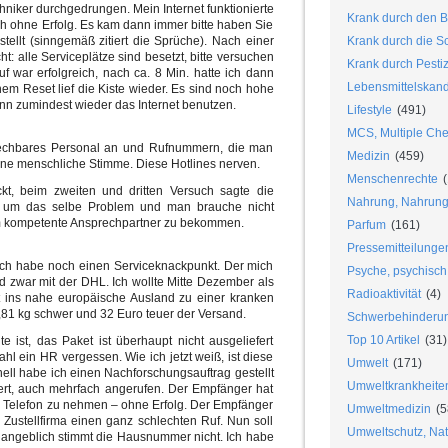
hniker durchgedrungen. Mein Internet funktionierte
Krank durch den B
rch ohne Erfolg. Es kam dann immer bitte haben Sie
ellt (sinngemäß zitiert die Sprüche). Nach einer
Krank durch die S
t: alle Serviceplätze sind besetzt, bitte versuchen
Krank durch Pesti
uf war erfolgreich, nach ca. 8 Min. hatte ich dann
Lebensmittelskan
em Reset lief die Kiste wieder. Es sind noch hohe
kann zumindest wieder das Internet benutzen.
Lifestyle
(491)
MCS, Multiple Chem
rechbares Personal an und Rufnummern, die man
Medizin
(459)
ine menschliche Stimme. Diese Hotlines nerven.
Menschenrechte
(
eckt, beim zweiten und dritten Versuch sagte die
Nahrung, Nahrungs
 um das selbe Problem und man brauche nicht
um kompetente Ansprechpartner zu bekommen.
Parfum
(161)
Pressemitteilunge
 ich habe noch einen Serviceknackpunkt. Der mich
Psyche, psychisch
nd zwar mit der DHL. Ich wollte Mitte Dezember als
Radioaktivität
(4)
 ins nahe europäische Ausland zu einer kranken
,81 kg schwer und 32 Euro teuer der Versand.
Schwerbehinderu
Top 10 Artikel
(31)
 ist, das Paket ist überhaupt nicht ausgeliefert
ahl ein HR vergessen. Wie ich jetzt weiß, ist diese
Umwelt
(171)
nell habe ich einen Nachforschungsauftrag gestellt
Umweltkrankheite
fert, auch mehrfach angerufen. Der Empfänger hat
r Telefon zu nehmen – ohne Erfolg. Der Empfänger
Umweltmedizin
(5
 Zustellfirma einen ganz schlechten Ruf. Nun soll
Umweltschutz, Nat
 angeblich stimmt die Hausnummer nicht. Ich habe