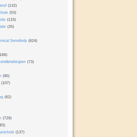
eruf
(132)
chule
(53)
zide
(133)
dale
(35)
ical Sensitivity
(624)
166)
mittelallergien
(73)
n
(90)
(107)
ng
(62)
n
(729)
83)
urschutz
(137)