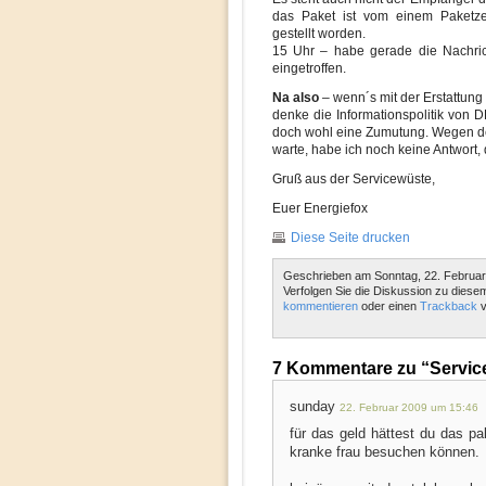
das Paket ist vom einem Paketze
gestellt worden.
15 Uhr – habe gerade die Nachric
eingetroffen.
Na also
– wenn´s mit der Erstattung
denke die Informationspolitik von DH
doch wohl eine Zumutung. Wegen der 
warte, habe ich noch keine Antwort, 
Gruß aus der Servicewüste,
Euer Energiefox
Diese Seite drucken
Geschrieben am Sonntag, 22. Februar
Verfolgen Sie die Diskussion zu diese
kommentieren
oder einen
Trackback
v
7 Kommentare zu “Servic
sunday
22. Februar 2009 um 15:46
für das geld hättest du das pak
kranke frau besuchen können.