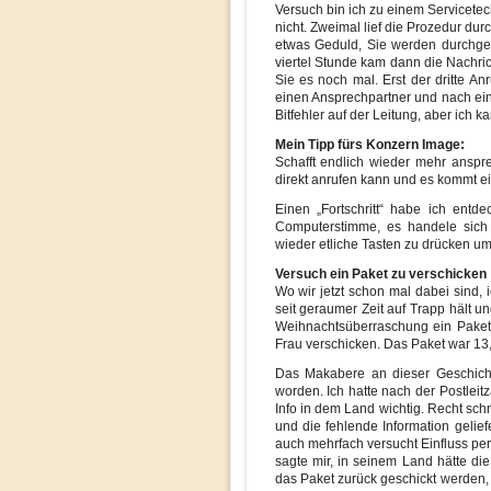
Versuch bin ich zu einem Servicetec
nicht. Zweimal lief die Prozedur du
etwas Geduld, Sie werden durchgest
viertel Stunde kam dann die Nachrich
Sie es noch mal. Erst der dritte Anr
einen Ansprechpartner und nach ein
Bitfehler auf der Leitung, aber ich 
Mein Tipp fürs Konzern Image:
Schafft endlich wieder mehr ansp
direkt anrufen kann und es kommt e
Einen „Fortschritt“ habe ich entd
Computerstimme, es handele sich
wieder etliche Tasten zu drücken 
Versuch ein Paket zu verschicken
Wo wir jetzt schon mal dabei sind,
seit geraumer Zeit auf Trapp hält u
Weihnachtsüberraschung ein Paket
Frau verschicken. Das Paket war 13
Das Makabere an dieser Geschichte
worden. Ich hatte nach der Postleitz
Info in dem Land wichtig. Recht sch
und die fehlende Information gelie
auch mehrfach versucht Einfluss pe
sagte mir, in seinem Land hätte die
das Paket zurück geschickt werden,