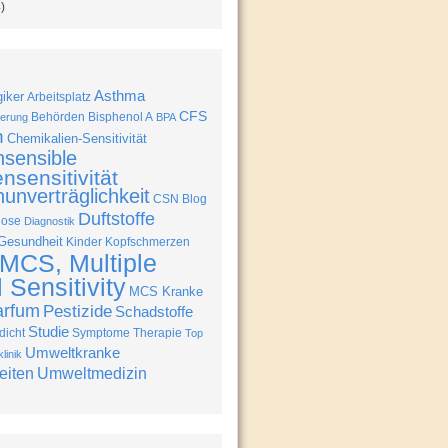
)
Asthma
giker
Arbeitsplatz
CFS
Behörden
Bisphenol A
erung
BPA
n
Chemikalien-Sensitivität
nsensible
nsensitivität
unverträglichkeit
CSN Blog
Duftstoffe
nose
Diagnostik
Gesundheit
Kinder
Kopfschmerzen
MCS, Multiple
Sensitivity
MCS Kranke
arfum
Pestizide
Schadstoffe
Studie
icht
Symptome
Therapie
Top
Umweltkranke
linik
eiten
Umweltmedizin