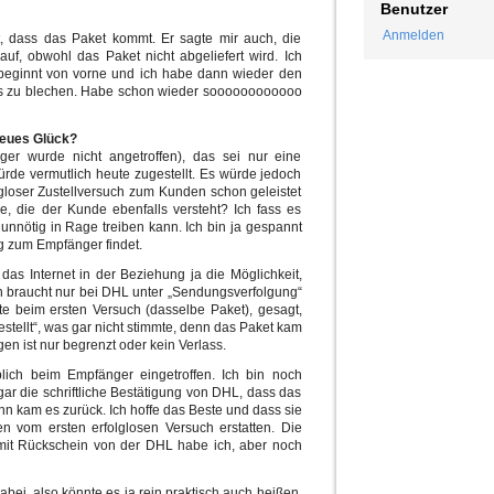
Benutzer
Anmelden
, dass das Paket kommt. Er sagte mir auch, die
auf, obwohl das Paket nicht abgeliefert wird. Ich
beginnt von vorne und ich habe dann wieder den
ts zu blechen. Habe schon wieder soooooooooooo
eues Glück?
nger wurde nicht angetroffen), das sei nur eine
rde vermutlich heute zugestellt. Es würde jedoch
olgloser Zustellversuch zum Kunden schon geleistet
e, die der Kunde ebenfalls versteht? Ich fass es
unnötig in Rage treiben kann. Ich bin ja gespannt
g zum Empfänger findet.
das Internet in der Beziehung ja die Möglichkeit,
an braucht nur bei DHL unter „Sendungsverfolgung“
e beim ersten Versuch (dasselbe Paket), gesagt,
estellt“, was gar nicht stimmte, denn das Paket kam
en ist nur begrenzt oder kein Verlass.
lich beim Empfänger eingetroffen. Ich bin noch
gar die schriftliche Bestätigung von DHL, dass das
 kam es zurück. Ich hoffe das Beste und dass sie
 vom ersten erfolglosen Versuch erstatten. Die
 mit Rückschein von der DHL habe ich, aber noch
bei, also könnte es ja rein praktisch auch heißen,