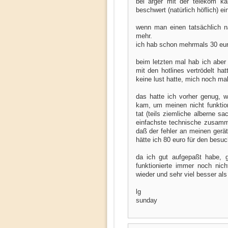
bei ärger mit der telekom 
beschwert (natürlich höflich) e
wenn man einen tatsächlich n
mehr.
ich hab schon mehrmals 30 euro
beim letzten mal hab ich aber d
mit den hotlines vertrödelt ha
keine lust hatte, mich noch ma
das hatte ich vorher genug, w
kam, um meinen nicht funktion
tat (teils ziemliche alberne s
einfachste technische zusam
daß der fehler an meinen gerät
hätte ich 80 euro für den besu
da ich gut aufgepaßt habe, 
funktionierte immer noch nich
wieder und sehr viel besser als
lg
sunday