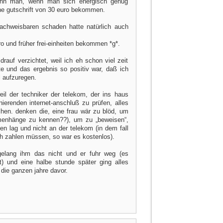
kann man, wenn man sich energisch genug
ine gutschrift von 30 euro bekommen.
achweisbaren schaden hatte natürlich auch
 und früher frei-einheiten bekommen *g*.
rauf verzichtet, weil ich eh schon viel zeit
tte und das ergebnis so positiv war, daß ich
l aufzuregen.
eil der techniker der telekom, der ins haus
ierenden internet-anschluß zu prüfen, alles
achen. denken die, eine frau wär zu blöd, um
menhänge zu kennen??), um zu „beweisen“,
en lag und nicht an der telekom (in dem fall
ch zahlen müssen, so war es kostenlos).
gelang ihm das nicht und er fuhr weg (es
t) und eine halbe stunde später ging alles
 die ganzen jahre davor.