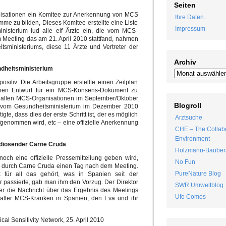
Seiten
isationen ein Komitee zur Anerkennung von MCS
Ihre Daten…
mme zu bilden, Dieses Komitee erstellte eine Liste
Impressum
nisterium lud alle elf Ärzte ein, die vom MCS-
Meeting das am 21. April 2010 stattfand, nahmen
ministeriums, diese 11 Ärzte und Vertreter der
Archiv
ndheitsministerium
ositiv. Die Arbeitsgruppe erstellte einen Zeitplan
einen Entwurf für ein MCS-Konsens-Dokument zu
on allen MCS-Organisationen im September/Oktober
Blogroll
d vom Gesundheitsministerium im Dezember 2010
igte, dass dies der erste Schritt ist, der es möglich
Arztsuche
genommen wird, etc – eine offizielle Anerkennung
CHE – The Collabo
Environment
diosender Carne Cruda
Holzmann-Bauber
och eine offizielle Pressemitteilung geben wird,
No Fun
 durch Carne Cruda einen Tag nach dem Meeting.
PureNature Blog
für all das gehört, was in Spanien seit der
passierte, gab man ihm den Vorzug. Der Direktor
SWR Umweltblog
er die Nachricht über das Ergebnis des Meetings
Ufo Comes
 aller MCS-Kranken in Spanien, den Eva und ihr
cal Sensitivity Network, 25. April 2010