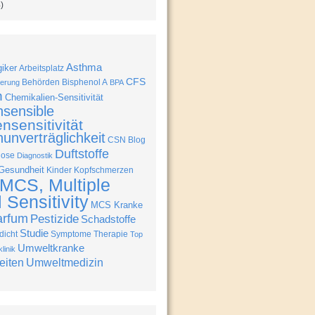
)
Asthma
giker
Arbeitsplatz
CFS
Behörden
Bisphenol A
erung
BPA
n
Chemikalien-Sensitivität
nsensible
nsensitivität
unverträglichkeit
CSN Blog
Duftstoffe
nose
Diagnostik
Gesundheit
Kinder
Kopfschmerzen
MCS, Multiple
Sensitivity
MCS Kranke
arfum
Pestizide
Schadstoffe
Studie
icht
Symptome
Therapie
Top
Umweltkranke
linik
eiten
Umweltmedizin