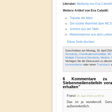
Literatur:
Meldung von Eva Caballé,
Weitere Artikel von Eva Caballé:
Träume die töten
Die nackte Wahrheit über MCS
Schreie aus der Stille
Metamorphose aus dem Leben mi
Diese Seite drucken
Geschrieben am Montag, 26. April 201
Sensitivity
,
Chemikaliensensibilität, M
Multiple Chemical Sensitivity
,
Medizin
,
Verfolgen Sie die Diskussion zu diese
kommentieren
oder einen
Trackback
v
6 Kommentare zu 
Siebenmeilenstiefeln vor
erhalten”
Franzi
26. April 2010 um 08:31
Das ist ja wundervoll. Ge
außerordentlich.