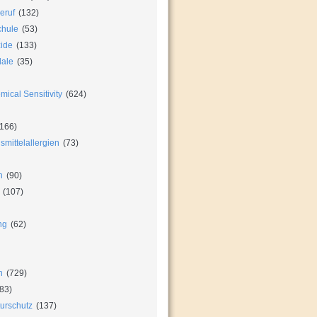
eruf
(132)
chule
(53)
zide
(133)
dale
(35)
ical Sensitivity
(624)
166)
mittelallergien
(73)
n
(90)
(107)
ng
(62)
n
(729)
83)
urschutz
(137)