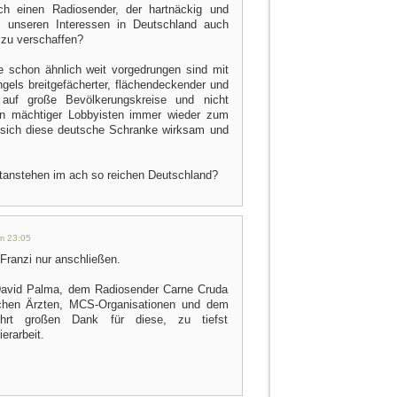
h einen Radiosender, der hartnäckig und
, unseren Interessen in Deutschland auch
 zu verschaffen?
ie schon ähnlich weit vorgedrungen sind mit
gels breitgefächerter, flächendeckender und
 auf große Bevölkerungskreise und nicht
äten mächtiger Lobbyisten immer wieder zum
t sich diese deutsche Schranke wirksam und
ntanstehen im ach so reichen Deutschland?
um 23:05
Franzi nur anschließen.
David Palma, dem Radiosender Carne Cruda
chen Ärzten, MCS-Organisationen und dem
ührt großen Dank für diese, zu tiefst
erarbeit.