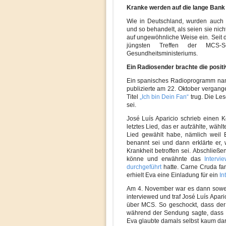
Kranke werden auf die lange Ban
Wie in Deutschland, wurden auch 
und so behandelt, als seien sie nic
auf ungewöhnliche Weise ein. Seit d
jüngsten Treffen der MCS-Se
Gesundheitsministeriums.
Ein Radiosender brachte die posit
Ein spanisches Radioprogramm n
publizierte am 22. Oktober vergang
Titel
„Ich bin Dein Fan“
trug. Die Les
sei.
José Luís Aparicio schrieb einen 
letztes Lied, das er aufzählte, wähl
Lied gewählt habe, nämlich weil
benannt sei und dann erklärte er,
Krankheit betroffen sei. Abschließ
könne und erwähnte das
Intervie
durchgeführt
hatte. Carne Cruda fa
erhielt Eva eine Einladung für ein
In
Am 4. November war es dann sowe
interviewed und traf José Luís Apari
über MCS. So geschockt, dass der
während der Sendung sagte, dass m
Eva glaubte damals selbst kaum dar