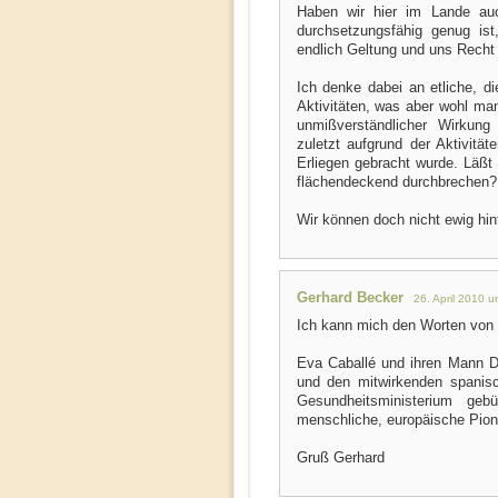
Haben wir hier im Lande auc
durchsetzungsfähig genug ist
endlich Geltung und uns Recht
Ich denke dabei an etliche, d
Aktivitäten, was aber wohl man
unmißverständlicher Wirkung
zuletzt aufgrund der Aktivit
Erliegen gebracht wurde. Läß
flächendeckend durchbrechen?
Wir können doch nicht ewig hi
Gerhard Becker
26. April 2010 
Ich kann mich den Worten von 
Eva Caballé und ihren Mann 
und den mitwirkenden spanis
Gesundheitsministerium geb
menschliche, europäische Pioni
Gruß Gerhard