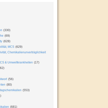
en
(330)
che
(69)
ty
(628)
ilität, MCS
(629)
vität, Chemikalienunverträglichkeit
MCS & Umweltkrankheiten
(17)
62)
twort
(56)
hten
(80)
ltagschemikalien
(553)
)
ikalien
(681)