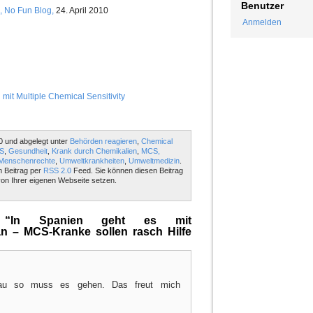
Benutzer
 No Fun Blog,
24. April 2010
Anmelden
t Multiple Chemical Sensitivity
0 und abgelegt unter
Behörden reagieren
,
Chemical
CS
,
Gesundheit
,
Krank durch Chemikalien
,
MCS,
Menschenrechte
,
Umweltkrankheiten
,
Umweltmedizin
.
m Beitrag per
RSS 2.0
Feed. Sie können diesen Beitrag
on Ihrer eigenen Webseite setzen.
“In Spanien geht es mit
an – MCS-Kranke sollen rasch Hilfe
nau so muss es gehen. Das freut mich