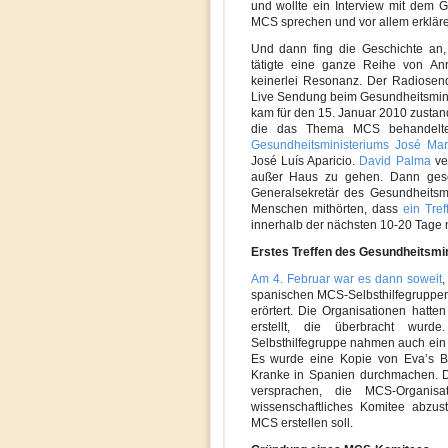
und wollte ein Interview mit dem 
MCS sprechen und vor allem erklären
Und dann fing die Geschichte an, 
tätigte eine ganze Reihe von Anr
keinerlei Resonanz. Der Radiosend
Live Sendung beim Gesundheitsminis
kam für den 15. Januar 2010 zusta
die das Thema MCS behandelt
Gesundheitsministeriums José Mar
José Luís Aparicio.
David Palma
ver
außer Haus zu gehen. Dann gesch
Generalsekretär des Gesundheitsmi
Menschen mithörten, dass
ein Tre
innerhalb der nächsten 10-20 Tage n
Erstes Treffen des Gesundheitsmi
Am 4. Februar war es dann soweit
,
spanischen MCS-Selbsthilfegruppen
erörtert. Die Organisationen hatte
erstellt, die überbracht wur
Selbsthilfegruppe nahmen auch ein 
Es wurde eine Kopie von Eva’s B
Kranke in Spanien durchmachen. D
versprachen, die MCS-Organis
wissenschaftliches Komitee abzus
MCS erstellen soll.