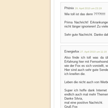
Phönix
26. April 2010 um 23:19
Wie toll ist das denn ????!!!!!
Prima Nachricht! Erkrankunge
nicht länger ignorieren! Zu vie
Sehr gute Nachricht. Danke daf
Energiefox
27. April 2010 um 11:16
Also finde ich toll was da ü
Erfahrung hier mit Fernsehsen
wie der Fox es sich vorstellt, 
Hier sind auch sehr gute Sende
ich kneifen die.
Leben die nicht auch von Werb
Super ich hoffe dank Intern
endlich auch mal mehr Themen
Danke Silvia,
mal eine positive Nachricht.
Gruß Fox