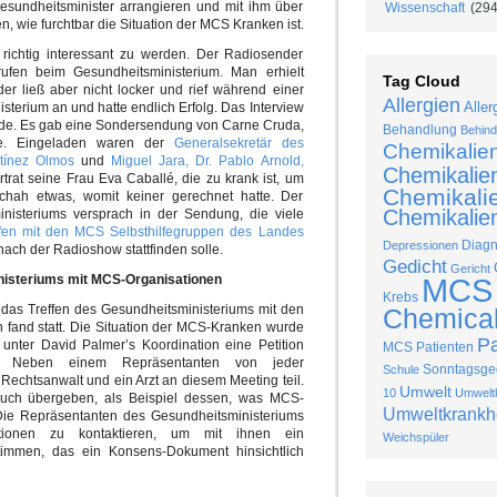
Gesundheitsminister arrangieren und mit ihm über
Wissenschaft
(294
, wie furchtbar die Situation der MCS Kranken ist.
richtig interessant zu werden. Der Radiosender
ufen beim Gesundheitsministerium. Man erhielt
Tag Cloud
er ließ aber nicht locker und rief während einer
Allergien
Aller
terium an und hatte endlich Erfolg. Das Interview
nde. Es gab eine Sondersendung von Carne Cruda,
Behandlung
Behind
e. Eingeladen waren der
Generalsekretär des
Chemikalie
tínez Olmos
und
Miguel Jara,
Dr. Pablo Arnold,
Chemikalie
trat seine Frau Eva Caballé, die zu krank ist, um
Chemikalie
ah etwas, womit keiner gerechnet hatte. Der
Chemikalien
nisteriums versprach in der Sendung, die viele
ffen mit den MCS Selbsthilfegruppen des Landes
Diag
Depressionen
ach der Radioshow stattfinden solle.
Gedicht
Gericht
nisteriums mit MCS-Organisationen
MCS
Krebs
 das Treffen des Gesundheitsministeriums mit den
Chemical 
 fand statt. Die Situation der MCS-Kranken wurde
P
n unter David Palmer’s Koordination eine Petition
MCS Patienten
de. Neben einem Repräsentanten von jeder
Sonntagsged
Schule
Rechtsanwalt und ein Arzt an diesem Meeting teil.
Umwelt
10
Umweltk
uch übergeben, als Beispiel dessen, was MCS-
Umweltkrankh
ie Repräsentanten des Gesundheitsministeriums
ationen zu kontaktieren, um mit ihnen ein
Weichspüler
timmen, das ein Konsens-Dokument hinsichtlich