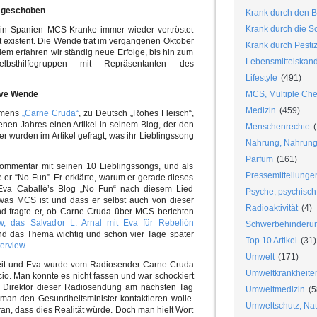
k geschoben
Krank durch den B
Krank durch die S
in Spanien MCS-Kranke immer wieder vertröstet
ht existent. Die Wende trat im vergangenen Oktober
Krank durch Pesti
em erfahren wir ständig neue Erfolge, bis hin zum
Lebensmittelskan
lbsthilfegruppen mit Repräsentanten des
Lifestyle
(491)
ive Wende
MCS, Multiple Chem
Medizin
(459)
amens
„Carne Cruda“
, zu Deutsch „Rohes Fleisch“,
enen Jahres einen Artikel in seinem Blog, der den
Menschenrechte
(
er wurden im Artikel gefragt, was ihr Lieblingssong
Nahrung, Nahrungs
Parfum
(161)
Kommentar mit seinen 10 Lieblingssongs, und als
Pressemitteilunge
te er “No Fun”. Er erklärte, warum er gerade dieses
 Eva Caballé’s Blog „No Fun“ nach diesem Lied
Psyche, psychisch
 was MCS ist und dass er selbst auch von dieser
Radioaktivität
(4)
end fragte er, ob Carne Cruda über MCS berichten
w, das Salvador L. Arnal mit Eva für Rebelión
Schwerbehinderu
nd das Thema wichtig und schon vier Tage später
Top 10 Artikel
(31)
terview
.
Umwelt
(171)
it und Eva wurde vom Radiosender Carne Cruda
Umweltkrankheite
cio. Man konnte es nicht fassen und war schockiert
 Direktor dieser Radiosendung am nächsten Tag
Umweltmedizin
(5
an den Gesundheitsminister kontaktieren wolle.
Umweltschutz, Nat
an, dass dies Realität würde. Doch man hielt Wort