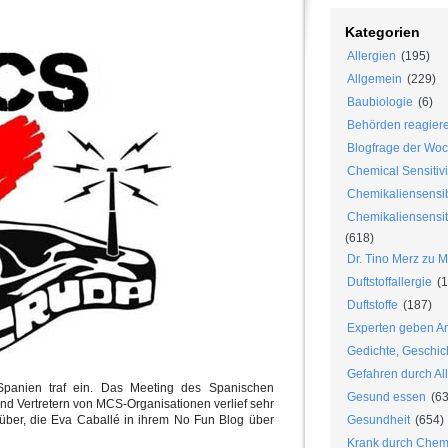
Kategorien
Allergien
(195)
Allgemein
(229)
Baubiologie
(6)
Behörden reagier
Blogfrage der Wo
Chemical Sensitivi
Chemikaliensensib
Chemikaliensensiti
(618)
Dr. Tino Merz zu 
Duftstoffallergie
(1
Duftstoffe
(187)
Experten geben An
Gedichte, Geschic
Gefahren durch Al
panien traf ein. Das Meeting des Spanischen
Gesund essen
(63
und Vertretern von MCS-Organisationen verlief sehr
rüber, die Eva Caballé in ihrem No Fun Blog über
Gesundheit
(654)
Krank durch Chem