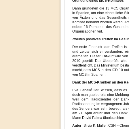
Gründung eines MCS-Komitees
Dann gründeten die 13 MCS Organ
in Spanien, um eine einheitliche Sti
von Ärzten und das Gesundheitsmi
Komitee benannt worden waren. Am 
neben 16 Personen des Gesundheits
Organisationen teil.
Zweites positives Treffen im Gesu
Der erste Eindruck zum Treffen ist p
und zeigte sich einverstanden, 
erarbeiten. Dieser Entwurf wird v
2010 geprüft. Das Überprüfte wir
veröffentlicht. Das Ministerium bestät
macht, dass MCS in den ICD-10 auf
von MCS in Spanien.
Dank der MCS-Kranken an den Ra
Eva Caballé ließ wissen, dass es n
doch man gab bereits eine Meldung
Weil dem Radiosender der Dank 
Radiosendung im vergangenen Jahr 
des Senders war sehr bewegt, als 
am 21. April erfuhr und den Dank
Mann David Palma überbrachten.
Autor:
Silvia K. Müller, CSN – Chemi