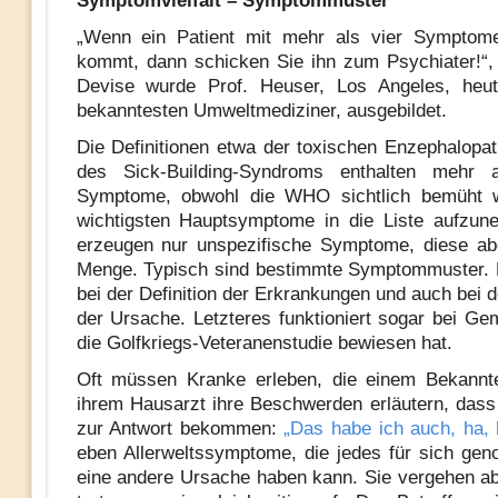
Symptomvielfalt – Symptommuster
„Wenn ein Patient mit mehr als vier Symptom
kommt, dann schicken Sie ihn zum Psychiater!“,
Devise wurde Prof. Heuser, Los Angeles, heut
bekanntesten Umweltmediziner, ausgebildet.
Die Definitionen etwa der toxischen Enzephalopat
des Sick-Building-Syndroms enthalten mehr 
Symptome, obwohl die WHO sichtlich bemüht w
wichtigsten Hauptsymptome in die Liste aufzun
erzeugen nur unspezifische Symptome, diese ab
Menge. Typisch sind bestimmte Symptommuster. 
bei der Definition der Erkrankungen und auch bei 
der Ursache. Letzteres funktioniert sogar bei Ge
die Golfkriegs-Veteranenstudie bewiesen hat.
Oft müssen Kranke erleben, die einem Bekannte
ihrem Hausarzt ihre Beschwerden erläutern, dass
zur Antwort bekommen:
„Das habe ich auch, ha, 
eben Allerweltssymptome, die jedes für sich g
eine andere Ursache haben kann. Sie vergehen ab