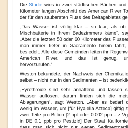
Die
Studie
wies in zwei städtischen Bächen und 
Kilometer langen Abschnitt des American River Tox
der für den saubersten Fluss des Deltagebietes ge
„Das Wasser ist völlig klar – so klar, als ob
Mischbatterie in Ihrem Badezimmers käme“, sa
„Aber die letzten 50 oder 60 Kilometer des Flusse
man immer tiefer in Sacramento hinein fährt,
besiedelt. Alle diese Gemeinden leiten ihr Regenw
American River, und das ist genug, um
hervorzurufen.“
Weston bekundete, der Nachweis der Chemikali
selbst – nicht nur in den Sedimenten – ist bedenkli
„Pyrethroide sind sehr anhaftend und lassen s
Wasser auflösen, darum finden sich die mei
Ablagerungen“, sagt Weston. „Aber es bedarf d
wenig im Wasser, um [für Hyalella Azteca] giftig 
zwei Teile pro Billion [2 ppt oder 0.002 ppb – z.V
in DE 0.1 ppb pro Pestizid] Der Staat Kaliforni
dass man sich nicht nur wegen Sedimentparti