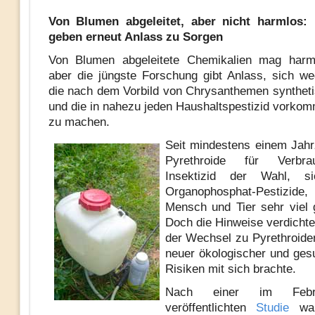
Von Blumen abgeleitet, aber nicht harmlos: 
geben erneut Anlass zu Sorgen
Von Blumen abgeleitete Chemikalien mag harml
aber die jüngste Forschung gibt Anlass, sich we
die nach dem Vorbild von Chrysanthemen syntheti
und die in nahezu jeden Haushaltspestizid vorko
zu machen.
Seit mindestens einem Jah
Pyrethroide für Verbr
Insektizid der Wahl, si
Organophosphat-Pestizid
Mensch und Tier sehr viel gi
Doch die Hinweise verdichte
der Wechsel zu Pyrethroide
neuer ökologischer und gesu
Risiken mit sich brachte.
Nach einer im Febr
veröffentlichten
Studie
war