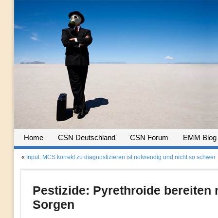
Home
CSN Deutschland
CSN Forum
EMM Blog
«
Input: MCS korrekt zu diagnostizieren ist notwendig und nicht so schwer
Pestizide: Pyrethroide bereiten
Sorgen