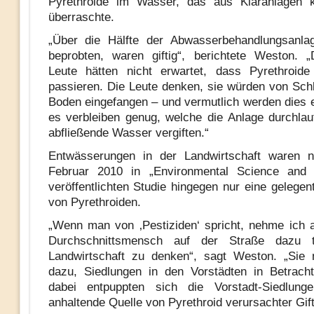
Pyrethroide im Wasser, das aus Kläranlagen
überraschte.
„Über die Hälfte der Abwasserbehandlungsanlag
beprobten, waren giftig“, berichtete Weston. 
Leute hätten nicht erwartet, dass Pyrethroide
passieren. Die Leute denken, sie würden von Sch
Boden eingefangen – und vermutlich werden dies e
es verbleiben genug, welche die Anlage durchla
abfließende Wasser vergiften.“
Entwässerungen in der Landwirtschaft waren 
Februar 2010 in „Environmental Science and 
veröffentlichten Studie hingegen nur eine gelegen
von Pyrethroiden.
„Wenn man von ‚Pestiziden‘ spricht, nehme ich 
Durchschnittsmensch auf der Straße dazu t
Landwirtschaft zu denken“, sagt Weston. „Sie 
dazu, Siedlungen in den Vorstädten in Betrach
dabei entpuppten sich die Vorstadt-Siedlung
anhaltende Quelle von Pyrethroid verursachter Gifti