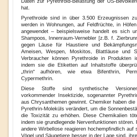
Daten zur Pyrethroid-Belastung der US-Bevölke
hat.
Pyrethroide sind in über 3.500 Erzeugnissen z
werden in Wohnungen, auf Feldfrüchte, in Höfe
angewendet – beispielsweise handelt es sich u
Shampoos, Innenraum-Vernebler [z.B. f. Zierbrun
gegen Läuse für Haustiere und Bekämpfungsm
Ameisen, Wespen, Moskitos, Blattläuse und S
Verbraucher können Pyrethroide in Produkten ide
indem sie die Etiketten auf Inhaltstoffe überprü
„thrin“ aufhören, wie etwa Bifenthrin, Per
Cypermethrin.
Diese Stoffe sind synthetische Versionen
vorkommender Insektizide, sogenannter Pyrethr
aus Chrysanthemen gewinnt. Chemiker haben die 
Pyrethrin-Moleküls verändert, um die Sonnenbestä
die Toxizität zu erhöhen. Diese Chemikalien töt
indem sie grundlegende Nervenfunktionen stören. 
andere Wirbellose reagieren hochempfindlich auf 
Vögel und Säugetiere besser in der Lage sind, ihr