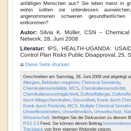
anfälligen Menschen aus? Sie leben meist in g
wohin sollten sie unterdessen ausweich
angenommenen schweren gesundheitlichen
entkommen?
Autor:
Silvia K. Müller, CSN – Chemical S
Network, 28. Juni 2008
Literatur:
IPS, HEALTH-UGANDA: USAID’
Control Plan Risks Public Disapproval, 25. 
Diese Seite drucken
Geschrieben am Samstag, 28. Juni 2008 und abgelegt u
Allergien
,
Behörden reagieren
,
Chemical Sensitivity
,
Chemikaliensensibilität, MCS
,
Chemikaliensensitivität,
Chemikalienunverträglichkeit
,
Duftstoffallergie
,
Duftstoffe
durch Alltagschemikalien
,
Gesundheit
,
Krank durch Chem
Krank durch Pestizide
,
MCS, Multiple Chemical Sensitivi
Umweltkrankheiten
,
Umweltmedizin
,
Umweltschutz, Nat
Wissenschaft
. Verfolgen Sie die Diskussion zu diesem B
RSS 2.0
Feed. Sie können diesen Beitrag
kommentieren
Trackback
von Ihrer eigenen Webseite setzen.