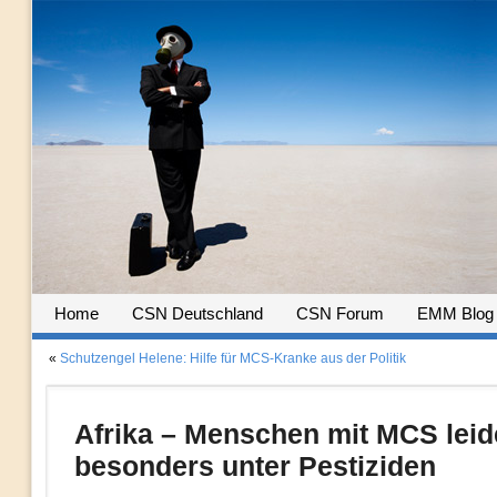
Home
CSN Deutschland
CSN Forum
EMM Blog
«
Schutzengel Helene: Hilfe für MCS-Kranke aus der Politik
Afrika – Menschen mit MCS lei
besonders unter Pestiziden