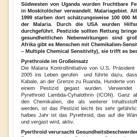
Südwesten von Uganda wurden fruchtbare Fe
in Moskitolöcher verwandelt. Malariagebiet. Al
1999 starben dort schätzungsweise 100 000 
der Malaria. Durch die USA wurden Hilf
durchgeführt. Pestizide sollten Rettung bring
gesundheitlichen Nebenwirkungen sind gro
Afrika gibt es Menschen mit Chemikalien-Sensi
– Multiple Chemical Sensitivity), sie trifft es b
Pyrethroide im Großeinsatz
Die Malaria Kontrollinitiative von U.S. Präsiden
2005 ins Leben gerufen und führte dazu, dass 
Kabale, an der Grenze zu Ruanda, Hunderte von
einem Pestizid gegast wurden. Verwendet
Pyrethroid Lambda-Cyhalothrin (ICON). Ganz a
den Chemikalien, die als weiterer Inhaltsstof
werden, ist das Pestizid leicht bis sehr gefährli
halbes Jahr ist das Pyrethroid, das auf die Wä
und vergast wird, aktiv.
Pyerthroid verursacht Gesundheitsbeschwerde