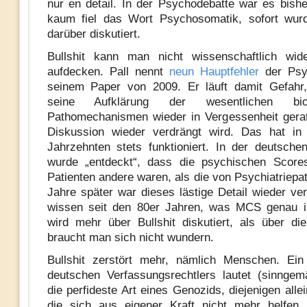
nur en detail. In der Psychodebatte war es bish
kaum fiel das Wort Psychosomatik, sofort wur
darüber diskutiert.
Bullshit kann man nicht wissenschaftlich wide
aufdecken. Pall nennt
neun Hauptfehler
der Psy
seinem Paper von 2009. Er läuft damit Gefahr
seine Aufklärung der wesentlichen bio
Pathomechanismen wieder in Vergessenheit gera
Diskussion wieder verdrängt wird. Das hat in 
Jahrzehnten stets funktioniert. In der deutsch
wurde „entdeckt“, dass die psychischen Scor
Patienten andere waren, als die von Psychiatriepa
Jahre später war dieses lästige Detail wieder ve
wissen seit den 80er Jahren, was MCS genau i
wird mehr über Bullshit diskutiert, als über d
braucht man sich nicht wundern.
Bullshit zerstört mehr, nämlich Menschen. Ein
deutschen Verfassungsrechtlers lautet (sinngem
die perfideste Art eines Genozids, diejenigen alle
die sich aus eigener Kraft nicht mehr helfen 