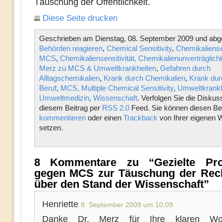
Täuschung der Öffentlichkeit.
Diese Seite drucken
Geschrieben am Dienstag, 08. September 2009 und abge
Behörden reagieren
,
Chemical Sensitivity
,
Chemikaliensen
MCS
,
Chemikaliensensitivität, Chemikalienunverträglichk
Merz zu MCS & Umweltkrankheiten
,
Gefahren durch
Alltagschemikalien
,
Krank durch Chemikalien
,
Krank dur
Beruf
,
MCS, Multiple Chemical Sensitivity
,
Umweltkrankh
Umweltmedizin
,
Wissenschaft
. Verfolgen Sie die Diskus
diesem Beitrag per
RSS 2.0
Feed. Sie können diesen Bei
kommentieren
oder einen
Trackback
von Ihrer eigenen 
setzen.
8 Kommentare zu “Gezielte Pro
gegen MCS zur Täuschung der Rech
über den Stand der Wissenschaft”
Henriette
8. September 2009 um 10:09
Danke Dr. Merz für Ihre klaren Wo