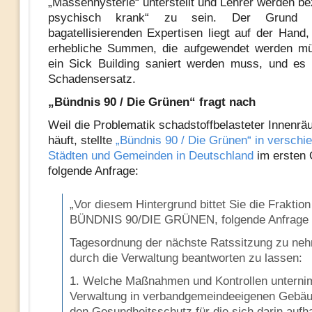
„Massenhysterie“ unterstellt und Lehrer werden bez
psychisch krank“ zu sein. Der Grund f
bagatellisierenden Expertisen liegt auf der Hand
erhebliche Summen, die aufgewendet werden m
ein Sick Building saniert werden muss, und es
Schadensersatz.
„Bündnis 90 / Die Grünen“ fragt nach
Weil die Problematik schadstoffbelasteter Innenrä
häuft, stellte
„Bündnis 90 / Die Grünen“ in verschi
Städten und Gemeinden in Deutschland
im ersten 
folgende Anfrage:
„Vor diesem Hintergrund bittet Sie die Fraktion
BÜNDNIS 90/DIE GRÜNEN, folgende Anfrage a
Tagesordnung der nächste Ratssitzung zu ne
durch die Verwaltung beantworten zu lassen:
1. Welche Maßnahmen und Kontrollen unterni
Verwaltung in verbandgemeindeeigenen Gebä
den Gesundheitsschutz für die sich darin aufh