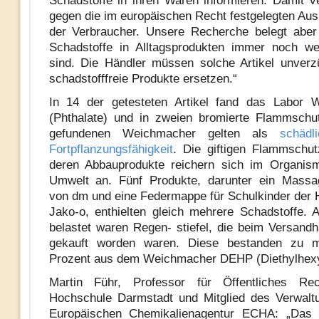
Schadstoffe in ihren Waren informieren. Damit v
gegen die im europäischen Recht festgelegten Aus
der Verbraucher. Unsere Recherche belegt aber
Schadstoffe in Alltagsprodukten immer noch wei
sind. Die Händler müssen solche Artikel unverz
schadstofffreie Produkte ersetzen.“
In 14 der getesteten Artikel fand das Labor 
(Phthalate) und in zweien bromierte Flammschut
gefundenen Weichmacher gelten als
schädl
Fortpflanzungsfähigkeit
. Die giftigen Flammschut
deren Abbauprodukte reichern sich im Organis
Umwelt an. Fünf Produkte, darunter ein Mas
von dm und eine Federmappe für Schulkinder der 
Jako-o, enthielten gleich mehrere Schadstoffe.
belastet waren Regen- stiefel, die beim Versan
gekauft worden waren. Diese bestanden zu 
Prozent aus dem Weichmacher DEHP (Diethylhexyl
Martin Führ, Professor für Öffentliches R
Hochschule Darmstadt und Mitglied des Verwalt
Europäischen Chemikalienagentur ECHA: „Das 