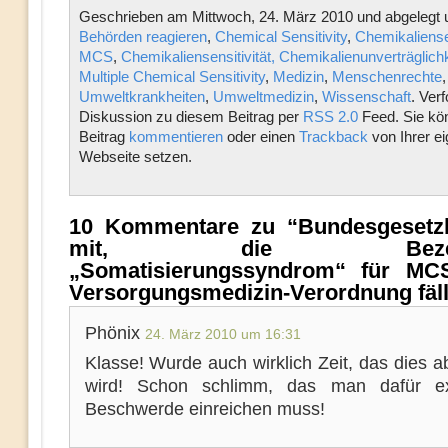
Geschrieben am Mittwoch, 24. März 2010 und abgelegt 
Behörden reagieren
,
Chemical Sensitivity
,
Chemikaliensen
MCS
,
Chemikaliensensitivität, Chemikalienunverträglichk
Multiple Chemical Sensitivity
,
Medizin
,
Menschenrechte
,
Umweltkrankheiten
,
Umweltmedizin
,
Wissenschaft
. Verf
Diskussion zu diesem Beitrag per
RSS 2.0
Feed. Sie kö
Beitrag
kommentieren
oder einen
Trackback
von Ihrer e
Webseite setzen.
10 Kommentare zu “Bundesgesetzbla
mit, die Bezeich
„Somatisierungssyndrom“ für MC
Versorgungsmedizin-Verordnung fäll
Phönix
24. März 2010 um 16:31
Klasse! Wurde auch wirklich Zeit, das dies 
wird! Schon schlimm, das man dafür ex
Beschwerde einreichen muss!