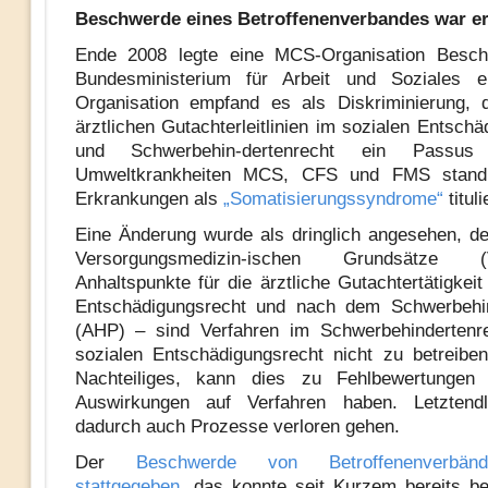
Beschwerde eines Betroffenenverbandes war er
Ende 2008 legte eine MCS-Organisation Besc
Bundesministerium für Arbeit und Soziales e
Organisation empfand es als Diskriminierung, 
ärztlichen Gutachterleitlinien im sozialen Entsch
und Schwerbehin-dertenrecht ein Passu
Umweltkrankheiten MCS, CFS und FMS stand,
Erkrankungen als
„Somatisierungssyndrome“
tituli
Eine Änderung wurde als dringlich angesehen, d
Versorgungsmedizin-ischen Grundsätz
Anhaltspunkte für die ärztliche Gutachtertätigkei
Entschädigungsrecht und nach dem Schwerbehin
(AHP) – sind Verfahren im Schwerbehindertenr
sozialen Entschädigungsrecht nicht zu betreiben
Nachteiliges, kann dies zu Fehlbewertungen
Auswirkungen auf Verfahren haben. Letztend
dadurch auch Prozesse verloren gehen.
Der
Beschwerde von Betroffenenverbä
stattgegeben
, das konnte seit Kurzem bereits b