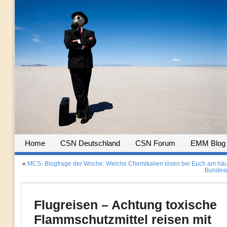
Home
CSN Deutschland
CSN Forum
EMM Blog
«
MCS- Blogfrage der Woche: Welche Chemikalien lösen bei Euch am häu
Bundesg
Flugreisen – Achtung toxische
Flammschutzmittel reisen mit