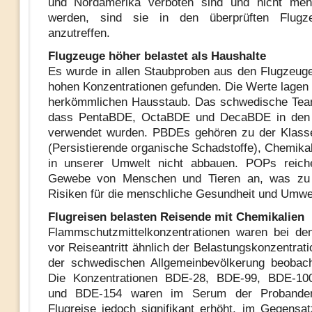
und Nordamerika verboten sind und nicht mehr
werden, sind sie in den überprüften Flugz
anzutreffen.
Flugzeuge höher belastet als Haushalte
Es wurde in allen Staubproben aus den Flugzeu
hohen Konzentrationen gefunden. Die Werte lagen 
herkömmlichen Hausstaub. Das schwedische Team
dass PentaBDE, OctaBDE und DecaBDE in den
verwendet wurden. PBDEs gehören zu der Klass
(Persistierende organische Schadstoffe), Chemikal
in unserer Umwelt nicht abbauen. POPs reich
Gewebe von Menschen und Tieren an, was zu p
Risiken für die menschliche Gesundheit und Umwel
Flugreisen belasten Reisende mit Chemikalien
Flammschutzmittelkonzentrationen waren bei de
vor Reiseantritt ähnlich der Belastungskonzentrati
der schwedischen Allgemeinbevölkerung beobach
Die Konzentrationen BDE-28, BDE-99, BDE-10
und BDE-154 waren im Serum der Probande
Flugreise jedoch signifikant erhöht, im Gegens