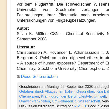
vor dem Flugantritt. Die schwedischen Wissens
Universität von Stockholm verlangen a
Feststellungen ihrer Pilotstudie nach arbeitsm
Untersuchungen von Flugzeugbesatzungen.
Autor:
Silvia K. Müller, CSN – Chemical Sensitivity 
September 2008
Literatur:
Christiansson A, Hovander L, Athanassiadis I, 
Bergman K. Polybrominated diphenyl ethers in air
– A source of human exposure? Department of E
Chemistry, Stockholm University, Chemosphere. 2
Diese Seite drucken
Geschrieben am Montag, 22. September 2008 und abgele
Gefahren durch Alltagschemikalien
,
Gesundheit
,
Krank d
Chemikalien
,
Krank durch den Beruf
,
Lifestyle
,
Umwelt
,
Umweltkrankheiten
,
Umweltmedizin
,
Wissenschaft
. Verf
Diskussion zu diesem Beitrag per
RSS 2.0
Feed. Sie kö