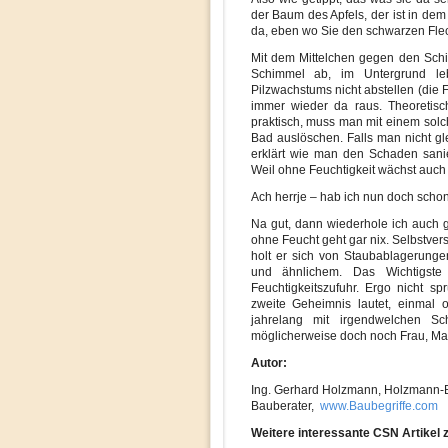
der Baum des Apfels, der ist in dem 
da, eben wo Sie den schwarzen Flec
Mit dem Mittelchen gegen den Schimm
Schimmel ab, im Untergrund le
Pilzwachstums nicht abstellen (die 
immer wieder da raus. Theoretisc
praktisch, muss man mit einem solc
Bad auslöschen. Falls man nicht gl
erklärt wie man den Schaden saniert
Weil ohne Feuchtigkeit wächst auch d
Ach herrje – hab ich nun doch schon
Na gut, dann wiederhole ich auch g
ohne Feucht geht gar nix. Selbstver
holt er sich von Staubablagerunge
und ähnlichem. Das Wichtigste
Feuchtigkeitszufuhr. Ergo nicht s
zweite Geheimnis lautet, einmal o
jahrelang mit irgendwelchen S
möglicherweise doch noch Frau, Man
Autor:
Ing. Gerhard Holzmann, Holzmann-
Bauberater,
www.Baubegriffe.com
Weitere interessante CSN Artikel