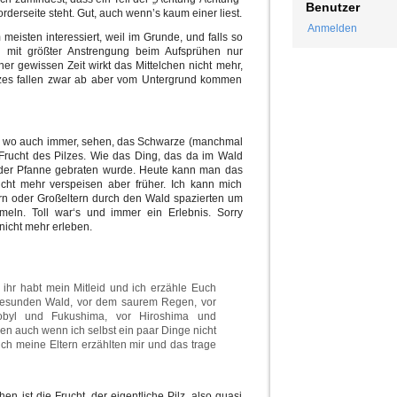
Benutzer
derseite steht. Gut, auch wenn’s kaum einer liest.
Anmelden
eisten interessiert, weil im Grunde, und falls so
ch mit größter Anstrengung beim Aufsprühen nur
er gewissen Zeit wirkt das Mittelchen nicht mehr,
lzes fallen zwar ab aber vom Untergrund kommen
er wo auch immer, sehen, das Schwarze (manchmal
e Frucht des Pilzes. Wie das Ding, das da im Wald
 der Pfanne gebraten wurde. Heute kann man das
nicht mehr verspeisen aber früher. Ich kann mich
tern oder Großeltern durch den Wald spazierten um
meln. Toll war‘s und immer ein Erlebnis. Sorry
nicht mehr erleben.
r ihr habt mein Mitleid und ich erzähle Euch
gesunden Wald, vor dem saurem Regen, vor
nobyl und Fukushima, vor Hiroshima und
n auch wenn ich selbst ein paar Dinge nicht
auch meine Eltern erzählten mir und das trage
en ist die Frucht, der eigentliche Pilz, also quasi