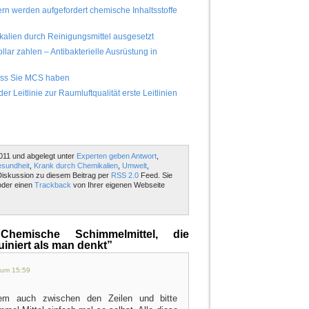
ern werden aufgefordert chemische Inhaltsstoffe
kalien durch Reinigungsmittel ausgesetzt
llar zahlen – Antibakterielle Ausrüstung in
dass Sie MCS haben
 Leitlinie zur Raumluftqualität erste Leitlinien
011 und abgelegt unter
Experten geben Antwort
,
sundheit
,
Krank durch Chemikalien
,
Umwelt
,
 Diskussion zu diesem Beitrag per
RSS 2.0
Feed. Sie
der einen
Trackback
von Ihrer eigenen Webseite
emische Schimmelmittel, die
uiniert als man denkt”
 um 15:59
llem auch zwischen den Zeilen und bitte