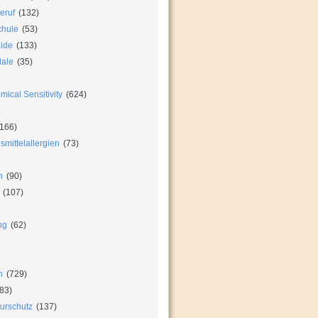
eruf
(132)
chule
(53)
zide
(133)
dale
(35)
ical Sensitivity
(624)
166)
mittelallergien
(73)
n
(90)
(107)
ng
(62)
n
(729)
83)
urschutz
(137)