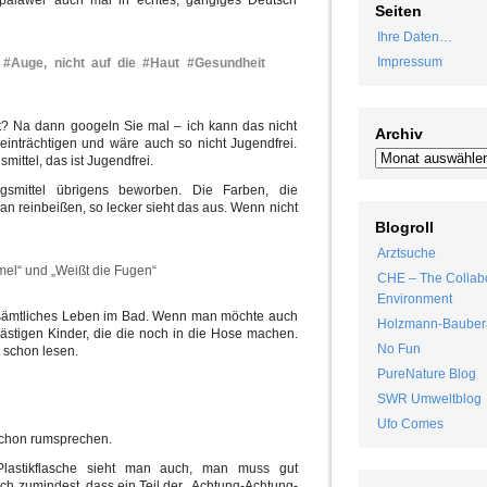
npalawer auch mal in echtes, gängiges Deutsch
Seiten
Ihre Daten…
Impressum
s #Auge, nicht auf die #Haut #Gesundheit
? Na dann googeln Sie mal – ich kann das nicht
Archiv
einträchtigen und wäre auch so nicht Jugendfrei.
mittel, das ist Jugendfrei.
gsmittel übrigens beworben. Die Farben, die
n reinbeißen, so lecker sieht das aus. Wenn nicht
Blogroll
Arztsuche
mel“ und „Weißt die Fugen“
CHE – The Collabo
Environment
tört sämtliches Leben im Bad. Wenn man möchte auch
Holzmann-Bauber
ästigen Kinder, die die noch in die Hose machen.
No Fun
 schon lesen.
PureNature Blog
SWR Umweltblog
Ufo Comes
schon rumsprechen.
Plastikflasche sieht man auch, man muss gut
ich zumindest, dass ein Teil der „Achtung-Achtung-