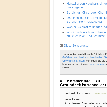
Hersteller von Haushaltsreinig
preiszugeben
Schüler unnötig giftigen Chemi
US Firma muss fast 1 Million Do
Schuhen stellt Pestizide dar
Warum Sie nicht mitkriegen, 
WHO veröffentlich im Rahmen der
zu Feuchtigkeit und Schimmel
Diese Seite drucken
Geschrieben am Mittwoch, 16. März 2
Gefahren durch Alltagschemikalien
,
Ge
Umweltkrankheiten
. Verfolgen Sie die
können diesen Beitrag
kommentieren
o
setzen.
6 Kommentare zu “Ch
Gesundheit ist schneller r
Gerhard Holzmann
16. März 2011
Liebe Leser
Bitte lesen Sie alle vor a