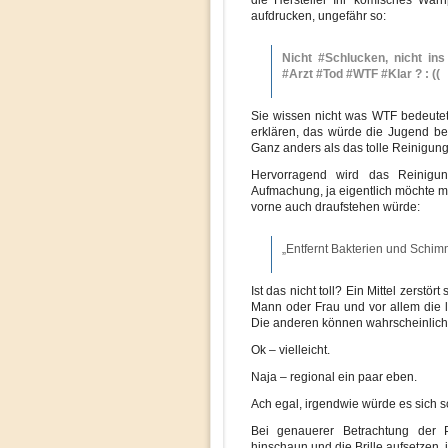
die Hersteller Ihr komisches War
aufdrucken, ungefähr so:
Nicht #Schlucken, nicht in
#Arzt #Tod #WTF #Klar ? : ((
Sie wissen nicht was WTF bedeutet
erklären, das würde die Jugend be
Ganz anders als das tolle Reinigungs
Hervorragend wird das Reinigun
Aufmachung, ja eigentlich möchte ma
vorne auch draufstehen würde:
„Entfernt Bakterien und Schim
Ist das nicht toll? Ein Mittel zers
Mann oder Frau und vor allem die l
Die anderen können wahrscheinlich
Ok – vielleicht.
Naja – regional ein paar eben.
Ach egal, irgendwie würde es sich 
Bei genauerer Betrachtung der 
hinschaun und die Brille aufsetzen, 