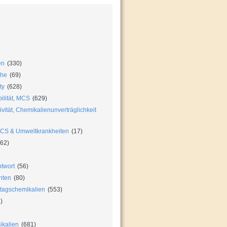
en
(330)
che
(69)
ty
(628)
ilität, MCS
(629)
vität, Chemikalienunverträglichkeit
MCS & Umweltkrankheiten
(17)
62)
twort
(56)
hten
(80)
ltagschemikalien
(553)
)
ikalien
(681)