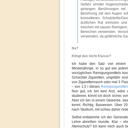
Gefahr ernster Augenschäde
gelangen. Berührungen mit
Berührung mit den Augen sofo
konsultieren. Schutzbrille/Ge
ärztlichen Rat einholen und
mischen mit sauren Reinigern. 
Bereichen verwenden. Vorsic
verwenden, da gefährliche Gas
Na?
Klingt das nicht Klasse?
Ich habe den Satz von einem Re
Minderjährige, in so gut wie jede
vorzüglichen Reinigungsmittels kos
Schachtel Zigaretten, ungefähr sov
von Zigarettenrauch oder mal 3 Flas
– von 1,5 l dieses
Reinigungsmittel
Nun gut, ich bin kein Arzt, wäre 
studieren, könnt ich doch sicher, v
Aber ich bin in einem Gewerbe, das 
kennt. Richtig, Bauwesen. Über 20
nach Studium, mit schlau daher rede
Selbst entstamme ich der Generatio
Lehre abreißen musste. Klar – oh
Atemschutz? Ich kann mich auch be