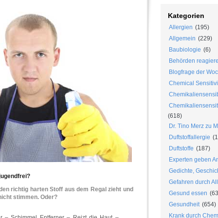
Kategorien
Allergien
(195)
Allgemein
(229)
Baubiologie
(6)
Behörden reagier
Blogfrage der Wo
Chemical Sensitivi
Chemikaliensensib
Chemikaliensensiti
(618)
Dr. Tino Merz zu 
Duftstoffallergie
(1
Duftstoffe
(187)
Experten geben An
Gedichte, Geschic
jugendfrei?
Gefahren durch Al
den richtig harten Stoff aus dem Regal zieht und
Gesund essen
(63
 nicht stimmen. Oder?
Gesundheit
(654)
Krank durch Chem
ger – Schimmel Entferner – Reizt die Haut –