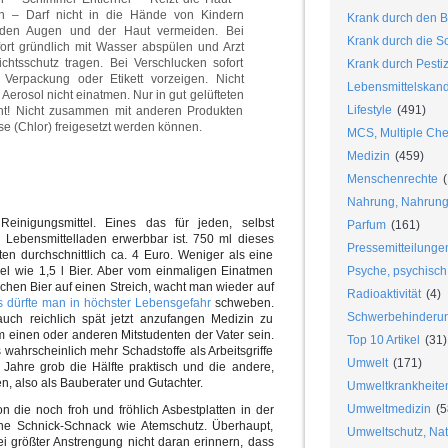
n – Darf nicht in die Hände von Kindern
Krank durch den B
 den Augen und der Haut vermeiden. Bei
Krank durch die S
rt gründlich mit Wasser abspülen und Arzt
sichtsschutz tragen. Bei Verschlucken sofort
Krank durch Pesti
 Verpackung oder Etikett vorzeigen. Nicht
Lebensmittelskan
Aerosol nicht einatmen. Nur in gut gelüfteten
Lifestyle
(491)
ht! Nicht zusammen mit anderen Produkten
e (Chlor) freigesetzt werden können.
MCS, Multiple Chem
Medizin
(459)
Menschenrechte
(
Nahrung, Nahrungs
inigungsmittel. Eines das für jeden, selbst
Parfum
(161)
m Lebensmittelladen erwerbbar ist. 750 ml dieses
Pressemitteilunge
ten durchschnittlich ca. 4 Euro. Weniger als eine
iel wie 1,5 l Bier. Aber vom einmaligen Einatmen
Psyche, psychisch
chen Bier auf einen Streich, wacht man wieder auf
Radioaktivität
(4)
s dürfte man in höchster Lebensgefahr
schweben.
Schwerbehinderu
auch reichlich spät jetzt anzufangen Medizin zu
om einen oder anderen Mitstudenten der Vater sein.
Top 10 Artikel
(31)
wahrscheinlich mehr Schadstoffe als Arbeitsgriffe
Umwelt
(171)
 Jahre grob die Hälfte praktisch und die andere,
n, also als Bauberater und Gutachter.
Umweltkrankheite
Umweltmedizin
(5
n die noch froh und fröhlich Asbestplatten in der
ne Schnick-Schnack wie Atemschutz. Überhaupt,
Umweltschutz, Nat
i größter Anstrengung nicht daran erinnern, dass