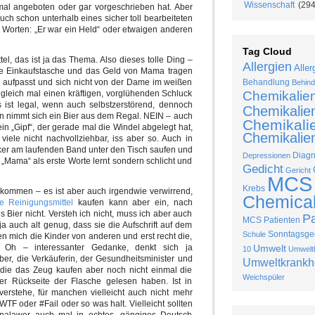
Wissenschaft
(294
mal angeboten oder gar vorgeschrieben hat. Aber
 auch schon unterhalb eines sicher toll bearbeiteten
n Worten: „Er war ein Held“ oder etwaigen anderen
Tag Cloud
el, das ist ja das Thema. Also dieses tolle Ding –
Allergien
Aller
ine Einkaufstasche und das Geld von Mama tragen
r aufpasst und sich nicht von der Dame im weißen
Behandlung
Behind
h gleich mal einen kräftigen, vorglühenden Schluck
Chemikalie
ist legal, wenn auch selbstzerstörend, dennoch
Chemikalie
en nimmt sich ein Bier aus dem Regal. NEIN – auch
Chemikalie
ein „Gipf“, der gerade mal die Windel abgelegt hat,
Chemikalien
ür viele nicht nachvollziehbar, iss aber so. Auch in
tiker am laufenden Band unter den Tisch saufen und
Diag
Depressionen
„Mama“ als erste Worte lernt sondern schlicht und
Gedicht
Gericht
MCS
Krebs
ommen – es ist aber auch irgendwie verwirrend,
Chemical 
ge Reinigungsmittel
kaufen kann aber ein, nach
Bier nicht. Versteh ich nicht, muss ich aber auch
P
MCS Patienten
ja auch alt genug, dass sie die Aufschrift auf dem
Sonntagsged
Schule
en mich die Kinder von anderen und erst recht die,
Oh – interessanter Gedanke, denkt sich ja
Umwelt
10
Umweltk
iber, die Verkäuferin, der Gesundheitsminister und
Umweltkrankh
n, die das Zeug kaufen aber noch nicht einmal die
Weichspüler
er Rückseite der Flasche gelesen haben. Ist in
verstehe, für manchen vielleicht auch nicht mehr
WTF oder #Fail oder so was halt. Vielleicht sollten