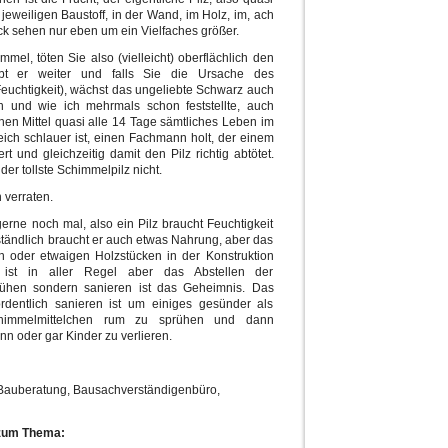
jeweiligen Baustoff, in der Wand, im Holz, im, ach
k sehen nur eben um ein Vielfaches größer.
el, töten Sie also (vielleicht) oberflächlich den
bt er weiter und falls Sie die Ursache des
Feuchtigkeit), wächst das ungeliebte Schwarz auch
h und wie ich mehrmals schon feststellte, auch
hen Mittel quasi alle 14 Tage sämtliches Leben im
eich schlauer ist, einen Fachmann holt, der einem
 und gleichzeitig damit den Pilz richtig abtötet.
er tollste Schimmelpilz nicht.
 verraten.
erne noch mal, also ein Pilz braucht Feuchtigkeit
ständlich braucht er auch etwas Nahrung, aber das
n oder etwaigen Holzstücken in der Konstruktion
 ist in aller Regel aber das Abstellen der
prühen sondern sanieren ist das Geheimnis. Das
rdentlich sanieren ist um einiges gesünder als
chimmelmittelchen rum zu sprühen und dann
n oder gar Kinder zu verlieren.
Bauberatung, Bausachverständigenbüro,
 zum Thema: