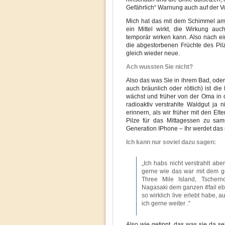
Gefährlich“ Warnung auch auf der Vor
Mich hat das mit dem Schimmel am m
ein Mittel wirkt, die Wirkung au
temporär wirken kann. Also nach ein
die abgestorbenen Früchte des Pi
gleich wieder neue.
Ach wussten Sie nicht?
Also das was Sie in ihrem Bad, od
auch bräunlich oder rötlich) ist di
wächst und früher von der Oma in
radioaktiv verstrahlte Waldgut ja 
erinnern, als wir früher mit den El
Pilze für das Mittagessen zu sam
Generation IPhone – Ihr werdet das 
Ich kann nur soviel dazu sagen:
„Ich habs nicht verstrahlt abe
gerne wie das war mit dem 
Three Mile Island, Tscher
Nagasaki dem ganzen #fail ebe
so wirklich live erlebt habe, 
ich gerne weiter .“
Also wie getippt, das was sie da seh