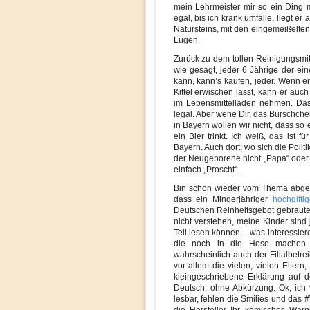
mein Lehrmeister mir so ein Ding 
egal, bis ich krank umfalle, liegt er
Natursteins, mit den eingemeißelte
Lügen.
Zurück zu dem tollen Reinigungsmitt
wie gesagt, jeder 6 Jährige der e
kann, kann’s kaufen, jeder. Wenn e
Kittel erwischen lässt, kann er auc
im Lebensmittelladen nehmen. Das 
legal. Aber wehe Dir, das Bürschch
in Bayern wollen wir nicht, dass so 
ein Bier trinkt. Ich weiß, das ist f
Bayern. Auch dort, wo sich die Poli
der Neugeborene nicht „Papa“ oder 
einfach „Proscht“.
Bin schon wieder vom Thema abgek
dass ein Minderjähriger
hochgifti
Deutschen Reinheitsgebot gebrautes 
nicht verstehen, meine Kinder sind 
Teil lesen können – was interessier
die noch in die Hose machen. 
wahrscheinlich auch der Filialbetre
vor allem die vielen, vielen Elter
kleingeschriebene Erklärung auf d
Deutsch, ohne Abkürzung. Ok, ich 
lesbar, fehlen die Smilies und das #