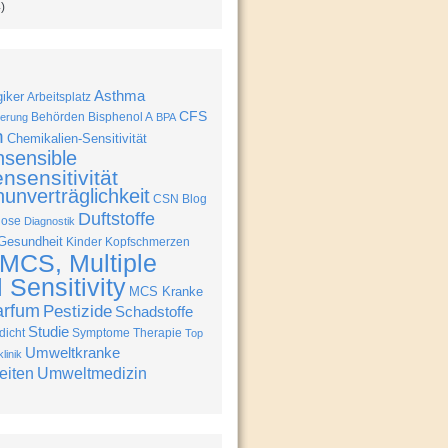
)
Asthma
giker
Arbeitsplatz
CFS
Behörden
Bisphenol A
erung
BPA
n
Chemikalien-Sensitivität
nsensible
nsensitivität
unverträglichkeit
CSN Blog
Duftstoffe
nose
Diagnostik
Gesundheit
Kinder
Kopfschmerzen
MCS, Multiple
Sensitivity
MCS Kranke
arfum
Pestizide
Schadstoffe
Studie
icht
Symptome
Therapie
Top
Umweltkranke
linik
eiten
Umweltmedizin