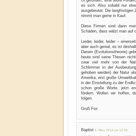
Öl gefördert, eine teure Förder
es sich. Also sobald nur etw
ausgebeutet. Die langfristigen 
nimmt man gerne in Kauf.
Diese Firmen sind dann meist
Schäden, dass wälzt man auf di
Leider, leider, leider – einers
aber auch genial, es ist deshal
Darwin (Evolutionstheorie) geb
heute sind seine Thesen nicht 
zwar viel mehr von der Nat
Schlimmer in der Ausbeutung
gehoben werden) der Natur als 
Amerika, erst große Umweltka
in der Einstellung zu der Endlic
schon große Worte, jetzt end
fördern. Wollen wir hoffen,
folgen.
Gruß Fox
Baptist
6. März 2013 um 12:59