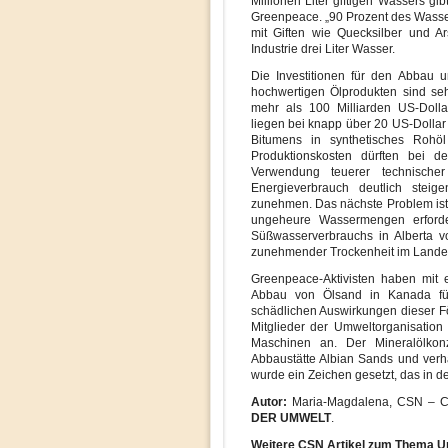
Millionen Liter giftigen Wassers gi
Greenpeace. „90 Prozent des Wasser
mit Giften wie Quecksilber und Ar
Industrie drei Liter Wasser.
Die Investitionen für den Abbau u
hochwertigen Ölprodukten sind se
mehr als 100 Milliarden US-Dollar
liegen bei knapp über 20 US-Dolla
Bitumens in synthetisches Rohöl
Produktionskosten dürften bei 
Verwendung teuerer technisch
Energieverbrauch deutlich stei
zunehmen. Das nächste Problem ist
ungeheure Wassermengen erforder
Süßwasserverbrauchs in Alberta v
zunehmender Trockenheit im Lande 
Greenpeace-Aktivisten haben mit e
Abbau von Ölsand in Kanada fü
schädlichen Auswirkungen dieser F
Mitglieder der Umweltorganisation
Maschinen an. Der Mineralölkonz
Abbaustätte Albian Sands und verh
wurde ein Zeichen gesetzt, das in d
Autor:
Maria-Magdalena, CSN – Che
DER UMWELT
.
Weitere CSN Artikel zum Thema U