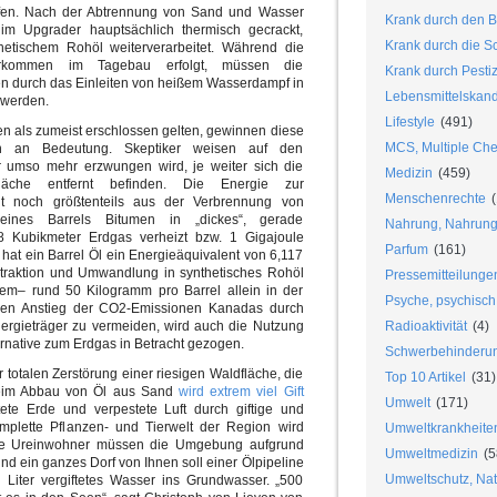
ffen. Nach der Abtrennung von Sand und Wasser
Krank durch den B
 im Upgrader hauptsächlich thermisch gecrackt,
Krank durch die S
thetischem Rohöl weiterverarbeitet. Während die
orkommen im Tagebau erfolgt, müssen die
Krank durch Pesti
ten durch das Einleiten von heißem Wasserdampf in
Lebensmittelskan
 werden.
Lifestyle
(491)
 als zumeist erschlossen gelten, gewinnen diese
MCS, Multiple Chem
hren an Bedeutung. Skeptiker weisen auf den
r umso mehr erzwungen wird, je weiter sich die
Medizin
(459)
äche entfernt befinden. Die Energie zur
Menschenrechte
(
eit noch größtenteils aus der Verbrennung von
ines Barrels Bitumen in „dickes“, gerade
Nahrung, Nahrungs
8 Kubikmeter Erdgas verheizt bzw. 1 Gigajoule
Parfum
(161)
at ein Barrel Öl ein Energieäquivalent von 6,117
xtraktion und Umwandlung in synthetisches Rohöl
Pressemitteilunge
em– rund 50 Kilogramm pro Barrel allein in der
Psyche, psychisch
en Anstieg der CO2-Emissionen Kanadas durch
nergieträger zu vermeiden, wird auch die Nutzung
Radioaktivität
(4)
ternative zum Erdgas in Betracht gezogen.
Schwerbehinderu
 totalen Zerstörung einer riesigen Waldfläche, die
Top 10 Artikel
(31)
 Beim Abbau von Öl aus Sand
wird extrem viel Gift
Umwelt
(171)
ete Erde und verpestete Luft durch giftige und
mplette Pflanzen- und Tierwelt der Region wird
Umweltkrankheite
sche Ureinwohner müssen die Umgebung aufgrund
Umweltmedizin
(5
nd ein ganzes Dorf von Ihnen soll einer Ölpipeline
Umweltschutz, Nat
n Liter vergiftetes Wasser ins Grundwasser. „500