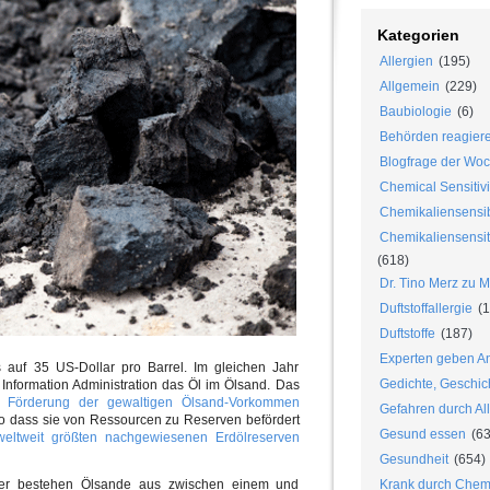
Kategorien
Allergien
(195)
Allgemein
(229)
Baubiologie
(6)
Behörden reagier
Blogfrage der Wo
Chemical Sensitivi
Chemikaliensensib
Chemikaliensensiti
(618)
Dr. Tino Merz zu 
Duftstoffallergie
(1
Duftstoffe
(187)
Experten geben An
s auf 35 US-Dollar pro Barrel. Im gleichen Jahr
Gedichte, Geschic
 Information Administration das Öl im Ölsand. Das
Förderung der gewaltigen Ölsand-Vorkommen
Gefahren durch Al
, so dass sie von Ressourcen zu Reserven befördert
Gesund essen
(63
ltweit größten nachgewiesenen Erdölreserven
Gesundheit
(654)
r bestehen Ölsande aus zwischen einem und
Krank durch Chem