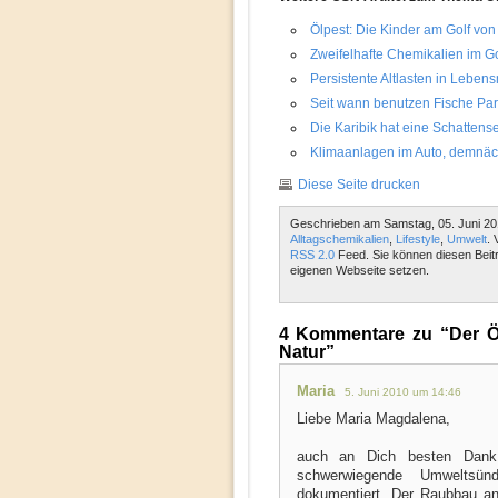
Ölpest: Die Kinder am Golf von
Zweifelhafte Chemikalien im Go
Persistente Altlasten in Lebens
Seit wann benutzen Fische Pa
Die Karibik hat eine Schattense
Klimaanlagen im Auto, demnächs
Diese Seite drucken
Geschrieben am Samstag, 05. Juni 20
Alltagschemikalien
,
Lifestyle
,
Umwelt
. 
RSS 2.0
Feed. Sie können diesen Beit
eigenen Webseite setzen.
4 Kommentare zu “Der Öl
Natur”
Maria
5. Juni 2010 um 14:46
Liebe Maria Magdalena,
auch an Dich besten Dank f
schwerwiegende Umweltsü
dokumentiert. Der Raubbau an