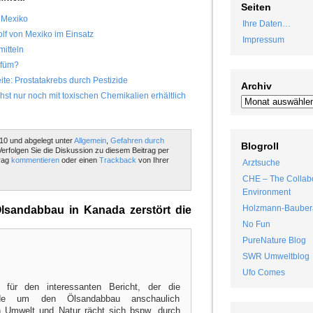
Seiten
 Mexiko
Ihre Daten…
lf von Mexiko im Einsatz
Impressum
mitteln
rfüm?
ite: Prostatakrebs durch Pestizide
Archiv
t nur noch mit toxischen Chemikalien erhältlich
10 und abgelegt unter
Allgemein
,
Gefahren durch
Blogroll
Verfolgen Sie die Diskussion zu diesem Beitrag per
rag
kommentieren
oder einen
Trackback
von Ihrer
Arztsuche
CHE – The Collabo
Environment
Holzmann-Bauber
sandabbau in Kanada zerstört die
No Fun
PureNature Blog
SWR Umweltblog
Ufo Comes
ür den interessanten Bericht, der die
nde um den Ölsandabbau anschaulich
 Umwelt und Natur rächt sich bspw. durch