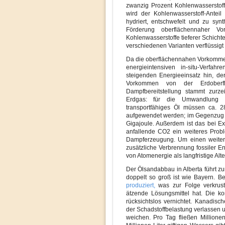
zwanzig Prozent Kohlenwassersto
wird der Kohlenwasserstoff-Anteil
hydriert, entschwefelt und zu syn
Förderung oberflächennaher V
Kohlenwasserstoffe tieferer Schich
verschiedenen Varianten verflüssigt
Da die oberflächennahen Vorkommen
energieintensiven in-situ-Verfa
steigenden Energieeinsatz hin, de
Vorkommen von der Erdoberfl
Dampfbereitstellung stammt zurz
Erdgas: für die Umwandlung e
transportfähiges Öl müssen ca. 2
aufgewendet werden; im Gegenzug h
Gigajoule. Außerdem ist das bei E
anfallende CO2 ein weiteres Probl
Dampferzeugung. Um einen weiter
zusätzliche Verbrennung fossiler E
von Atomenergie als langfristige Al
Der Ölsandabbau in Alberta führt zur
doppelt so groß ist wie Bayern.
produziert,
was zur Folge verkrust
ätzende Lösungsmittel hat. Die ko
rücksichtslos vernichtet. Kanadi
der Schadstoffbelastung verlassen u
weichen. Pro Tag fließen Millione