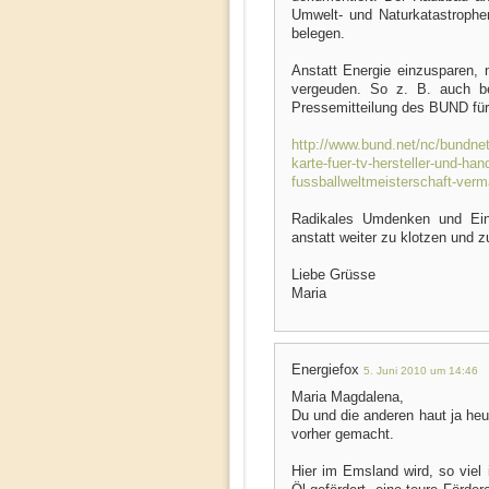
Umwelt- und Naturkatastrophen
belegen.
Anstatt Energie einzusparen,
vergeuden. So z. B. auch be
Pressemitteilung des BUND für
http://www.bund.net/nc/bundnet/
karte-fuer-tv-hersteller-und-hand
fussballweltmeisterschaft-verm
Radikales Umdenken und Ein
anstatt weiter zu klotzen und z
Liebe Grüsse
Maria
Energiefox
5. Juni 2010 um 14:46
Maria Magdalena,
Du und die anderen haut ja heu
vorher gemacht.
Hier im Emsland wird, so vie