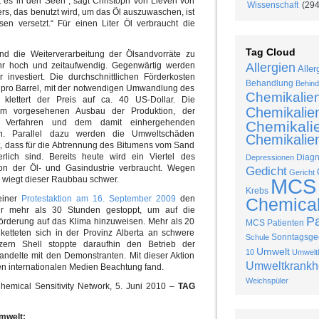
bt es in den Seen“, sagt Christoph von Lieven von
Wissenschaft
(294
s, das benutzt wird, um das Öl auszuwaschen, ist
sen versetzt.“ Für einen Liter Öl verbraucht die
Tag Cloud
nd die Weiterverarbeitung der Ölsandvorräte zu
hr hoch und zeitaufwendig. Gegenwärtig werden
Allergien
Aller
 investiert. Die durchschnittlichen Förderkosten
Behandlung
Behind
r pro Barrel, mit der notwendigen Umwandlung des
Chemikalie
 klettert der Preis auf ca. 40 US-Dollar. Die
Chemikalie
dem vorgesehenen Ausbau der Produktion, der
er Verfahren und dem damit einhergehenden
Chemikalie
gen. Parallel dazu werden die Umweltschäden
Chemikalien
, dass für die Abtrennung des Bitumens vom Sand
lich sind. Bereits heute wird ein Viertel des
Diag
Depressionen
on der Öl- und Gasindustrie verbraucht. Wegen
Gedicht
Gericht
wiegt dieser Raubbau schwer.
MCS
Krebs
iner
Protestaktion am 16. September 2009
den
Chemical 
r mehr als 30 Stunden gestoppt, um auf die
P
örderung auf das Klima hinzuweisen. Mehr als 20
MCS Patienten
 ketteten sich in der Provinz Alberta an schwere
Sonntagsged
Schule
ern Shell stoppte daraufhin den Betrieb der
Umwelt
10
Umweltk
andelte mit den Demonstranten. Mit dieser Aktion
Umweltkrankh
en internationalen Medien Beachtung fand.
Weichspüler
mical Sensitivity Network, 5. Juni 2010 –
TAG
mwelt: