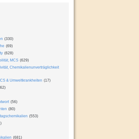
en
(330)
che
(69)
ty
(628)
ilität, MCS
(629)
vität, Chemikalienunverträglichkeit
MCS & Umweltkrankheiten
(17)
62)
twort
(56)
hten
(80)
ltagschemikalien
(553)
)
ikalien
(681)