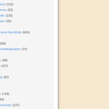
eruf
(132)
chule
(53)
zide
(133)
dale
(35)
ical Sensitivity
(624)
166)
mittelallergien
(73)
n
(90)
(107)
ng
(62)
n
(729)
83)
urschutz
(137)