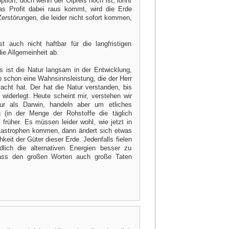
option, doch wenn der Ölpreis hoch ist, lohnt
as Profit dabei raus kommt, wird die Erde
Zerstörungen, die leider nicht sofort kommen,
 auch nicht haftbar für die langfristigen
e Allgemeinheit ab.
eits ist die Natur langsam in der Entwicklung,
b schon eine Wahnsinnsleistung, die der Herr
racht hat. Der hat die Natur verstanden, bis
widerlegt. Heute scheint mir, verstehen wir
ur als Darwin, handeln aber um etliches
 (in der Menge der Rohstoffe die täglich
früher. Es müssen leider wohl, wie jetzt in
tastrophen kommen, dann ändert sich etwas
hkeit der Güter dieser Erde. Jedenfalls fielen
lich die alternativen Energien besser zu
 dass den großen Worten auch große Taten