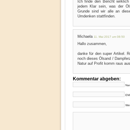
Ich finde den Bericht wirklich 
jedem Klar sein, was der Ö
Grunde sind wir alle an dies
Umdenken stattfinden.
Michaela
11. Mai 2017 um 08:50
Hallo zusammen,
danke für den super Artikel. 
noch dieses Ölsand / Dampferz
Natur auf Profit komm raus aus
Kommentar abgeben:
Nam
EMa
Web