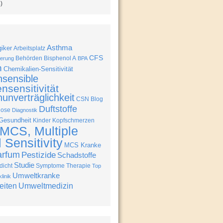
)
Asthma
giker
Arbeitsplatz
CFS
Behörden
Bisphenol A
erung
BPA
n
Chemikalien-Sensitivität
nsensible
nsensitivität
unverträglichkeit
CSN Blog
Duftstoffe
nose
Diagnostik
Gesundheit
Kinder
Kopfschmerzen
MCS, Multiple
Sensitivity
MCS Kranke
arfum
Pestizide
Schadstoffe
Studie
icht
Symptome
Therapie
Top
Umweltkranke
linik
eiten
Umweltmedizin