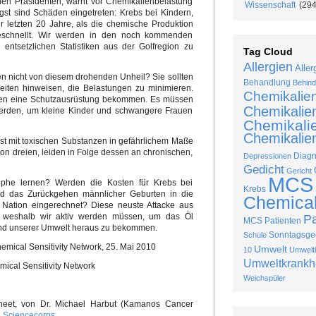
en Präsidenten, warnt vor Chemikalienbelastung
Wissenschaft
(294
st sind Schäden eingetreten: Krebs bei Kindern,
er letzten 20 Jahre, als die chemische Produktion
schnellt. Wir werden in den noch kommenden
 entsetzlichen Statistiken aus der Golfregion zu
Tag Cloud
Allergien
Aller
 nicht von diesem drohenden Unheil? Sie sollten
Behandlung
Behind
eiten hinweisen, die Belastungen zu minimieren.
Chemikalie
llten eine Schutzausrüstung bekommen. Es müssen
Chemikalie
erden, um kleine Kinder und schwangere Frauen
Chemikalie
Chemikalien
gst mit toxischen Substanzen in gefährlichem Maße
 von dreien, leiden in Folge dessen an chronischen,
Diag
Depressionen
Gedicht
Gericht
MCS
phe lernen? Werden die Kosten für Krebs bei
Krebs
und das Zurückgehen männlicher Geburten in die
Chemical 
 Nation eingerechnet? Diese neuste Attacke aus
, weshalb wir aktiv werden müssen, um das Öl
P
MCS Patienten
und unserer Umwelt heraus zu bekommen.
Sonntagsged
Schule
emical Sensitivity Network, 25. Mai 2010
Umwelt
10
Umweltk
Umweltkrankh
ical Sensitivity Network
Weichspüler
heet, von Dr. Michael Harbut (Kamanos Cancer
n
Sciencecorps