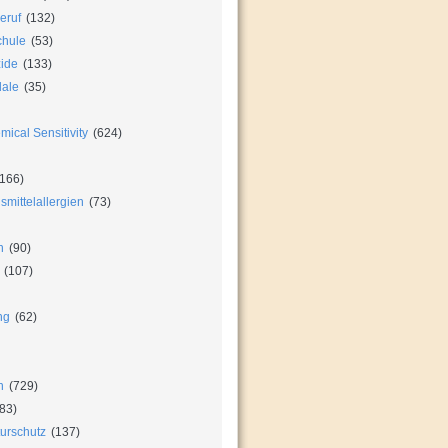
eruf
(132)
chule
(53)
zide
(133)
dale
(35)
ical Sensitivity
(624)
166)
mittelallergien
(73)
n
(90)
(107)
ng
(62)
n
(729)
83)
urschutz
(137)