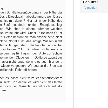
Benutzer
Anmelden
ng.
f den Schülerlotsenübergang in der Nähe der
e Dosis Dieselqualm abbekommen, weil Busse
as ist mit denen? Hier ist in der Nähe des
ne Busfirma, doch nur dem Energiefox liegt
en. Wir leben in einem Luftmeer welches
se verseucht wird. Unser Durst nach Öl ist
hen Tiefen bedroht die man anscheinend nicht
solche Notfälle ist das nötige Wissen nicht
Mama bringen dem Nachwuchs schon bei
to zu fahren. 2 km Schulweg ist für manche
 werden Tag für Tag mit dem Auto zur Schule
brennenden Ölquellen im Golfkrieg zuerst ein
aber nicht lange, so wird es auch hier sein.
s wieder vergessen. Wir beuten die Erde aus
ndlich viel Rohstoff hätten.
aber es passt nicht zum Wirtschaftssystem
 setzt. Ich denke es wird nicht das letzte
er noch der Mensch besinnt sich auf die
chen.