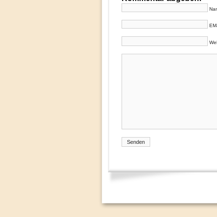
Nam
EMa
Web