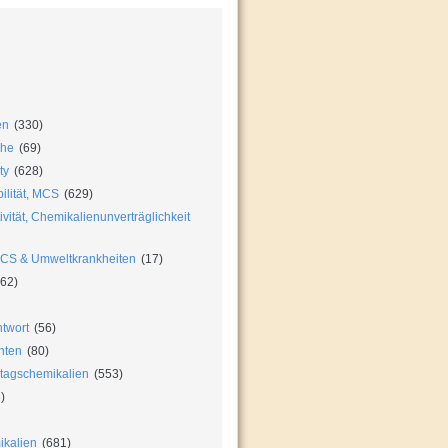
en
(330)
che
(69)
ty
(628)
ilität, MCS
(629)
vität, Chemikalienunverträglichkeit
MCS & Umweltkrankheiten
(17)
62)
twort
(56)
hten
(80)
ltagschemikalien
(553)
)
ikalien
(681)