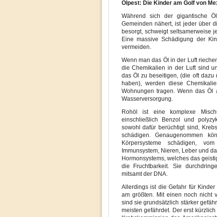
Ölpest: Die Kinder am Golf von Me
Während sich der gigantische Öl
Gemeinden nähert, ist jeder über d
besorgt, schweigt seltsamerweise 
Eine massive Schädigung der Kin
vermeiden.
Wenn man das Öl in der Luft riechen 
die Chemikalien in der Luft sind u
das Öl zu beseitigen, (die oft da
haben), werden diese Chemikalie
Wohnungen tragen. Wenn das Öl a
Wasserversorgung.
Rohöl ist eine komplexe Mischu
einschließlich Benzol und polyzy
sowohl dafür berüchtigt sind, Kre
schädigen. Genaugenommen kön
Körpersysteme schädigen, vom
Immunsystem, Nieren, Leber und da
Hormonsystems, welches das geisti
die Fruchtbarkeit. Sie durchdring
mitsamt der DNA.
Allerdings ist die Gefahr für Kinde
am größten. Mit einen noch nicht 
sind sie grundsätzlich stärker gefäh
meisten gefährdet. Der erst kürzlic