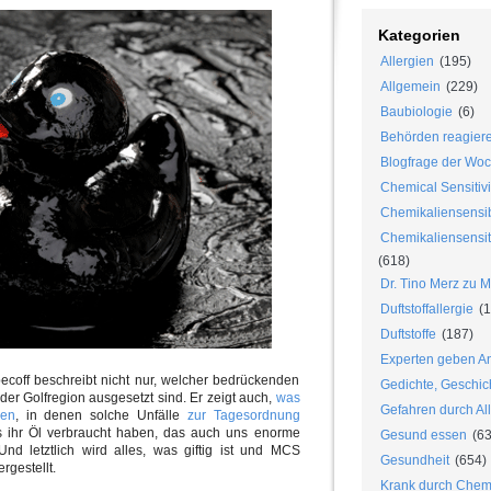
Kategorien
Allergien
(195)
Allgemein
(229)
Baubiologie
(6)
Behörden reagier
Blogfrage der Wo
Chemical Sensitivi
Chemikaliensensib
Chemikaliensensiti
(618)
Dr. Tino Merz zu 
Duftstoffallergie
(1
Duftstoffe
(187)
Experten geben An
becoff beschreibt nicht nur, welcher bedrückenden
Gedichte, Geschic
der Golfregion ausgesetzt sind. Er zeigt auch,
was
Gefahren durch Al
ben
, in denen solche Unfälle
zur Tagesordnung
s ihr Öl verbraucht haben, das auch uns enorme
Gesund essen
(63
nd letztlich wird alles, was giftig ist und MCS
Gesundheit
(654)
rgestellt.
Krank durch Chem