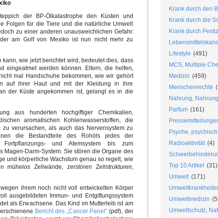
xiko
Krank durch den B
teppich der BP-Ölkatastrophe den Küsten und
Krank durch die S
ie Folgen für die Tiere und die natürliche Umwelt
Krank durch Pesti
jedoch zu einer anderen unausweichlichen Gefahr.
der am Golf von Mexiko ist nun nicht mehr zu
Lebensmittelskan
Lifestyle
(491)
kann, wie jetzt berichtet wird, bedeutet dies, dass
MCS, Multiple Chem
nd eingeatmet werden können. Eltern, die helfen,
zu nicht mal Handschuhe bekommen, wie wir gehört
Medizin
(459)
n auf ihrer Haut und mit der Kleidung in ihre
Menschenrechte
(
n der Küste angekommen ist, gelangt es in die
Nahrung, Nahrungs
Parfum
(161)
ng aus hunderten hochgiftiger Chemikalien,
klischen aromatischen Kohlenwasserstoffen, die
Pressemitteilunge
bs zu verursachen, als auch das Nervensystem zu
Psyche, psychisch
nen die Bestandteile des Rohöls jedes der
Radioaktivität
(4)
 Fortpflanzungs- und Atemsystem bis zum
s Magen-Darm-System. Sie stören die Organe des
Schwerbehinderu
ge und körperliche Wachstum genau so regelt, wie
Top 10 Artikel
(31)
en mühelos Zellwände, zerstören Zellstrukturen,
Umwelt
(171)
r wegen ihrem noch nicht voll entwickelten Körper
Umweltkrankheite
voll ausgebildeten Immun- und Entgiftungssystem
Umweltmedizin
(5
rdet als Erwachsene. Das Kind im Mutterleib ist am
Umweltschutz, Nat
h erschienene
Bericht des „Cancer Panel“
(pdf), der