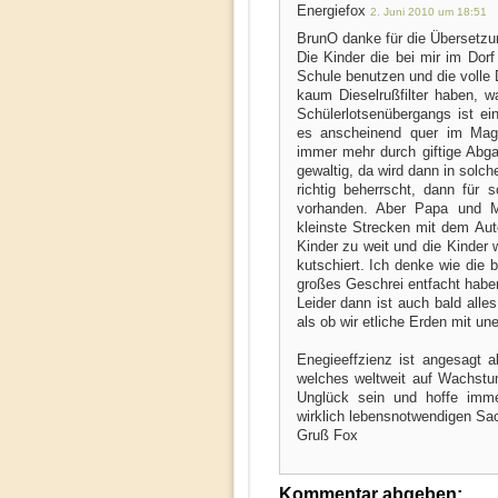
Energiefox
2. Juni 2010 um 18:51
BrunO danke für die Übersetzu
Die Kinder die bei mir im Dor
Schule benutzen und die voll
kaum Dieselrußfilter haben, w
Schülerlotsenübergangs ist ei
es anscheinend quer im Mag
immer mehr durch giftige Abga
gewaltig, da wird dann in solc
richtig beherrscht, dann für 
vorhanden. Aber Papa und 
kleinste Strecken mit dem Au
Kinder zu weit und die Kinder
kutschiert. Ich denke wie die 
großes Geschrei entfacht haben 
Leider dann ist auch bald alle
als ob wir etliche Erden mit une
Enegieeffzienz ist angesagt 
welches weltweit auf Wachstum
Unglück sein und hoffe imm
wirklich lebensnotwendigen Sa
Gruß Fox
Kommentar abgeben: