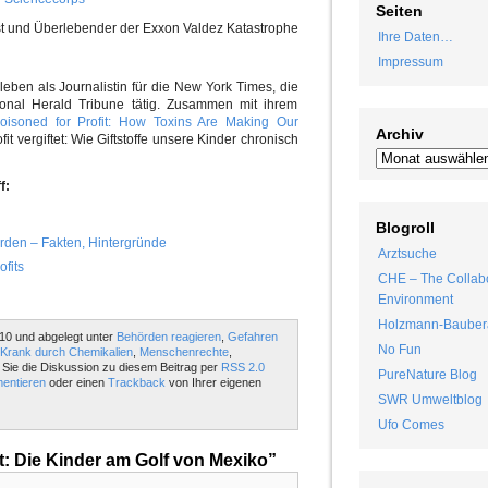
Seiten
vist und Überlebender der Exxon Valdez Katastrophe
Ihre Daten…
Impressum
leben als Journalistin für die New York Times, die
ional Herald Tribune tätig. Zusammen mit ihrem
Poisoned for Profit: How Toxins Are Making Our
Archiv
fit vergiftet: Wie Giftstoffe unsere Kinder chronisch
f:
Blogroll
rden – Fakten, Hintergründe
Arztsuche
ofits
CHE – The Collabo
Environment
Holzmann-Bauber
10 und abgelegt unter
Behörden reagieren
,
Gefahren
No Fun
Krank durch Chemikalien
,
Menschenrechte
,
n Sie die Diskussion zu diesem Beitrag per
RSS 2.0
PureNature Blog
entieren
oder einen
Trackback
von Ihrer eigenen
SWR Umweltblog
Ufo Comes
: Die Kinder am Golf von Mexiko”