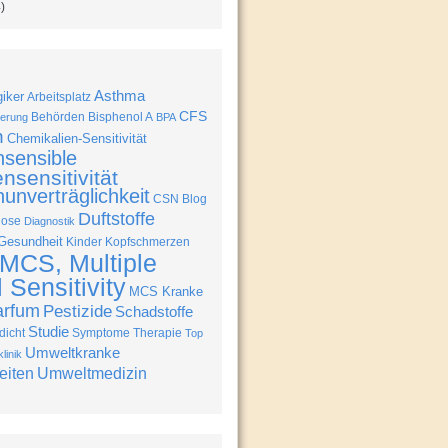
)
Asthma
giker
Arbeitsplatz
CFS
Behörden
Bisphenol A
erung
BPA
n
Chemikalien-Sensitivität
nsensible
nsensitivität
unverträglichkeit
CSN Blog
Duftstoffe
nose
Diagnostik
Gesundheit
Kinder
Kopfschmerzen
MCS, Multiple
Sensitivity
MCS Kranke
arfum
Pestizide
Schadstoffe
Studie
icht
Symptome
Therapie
Top
Umweltkranke
linik
eiten
Umweltmedizin