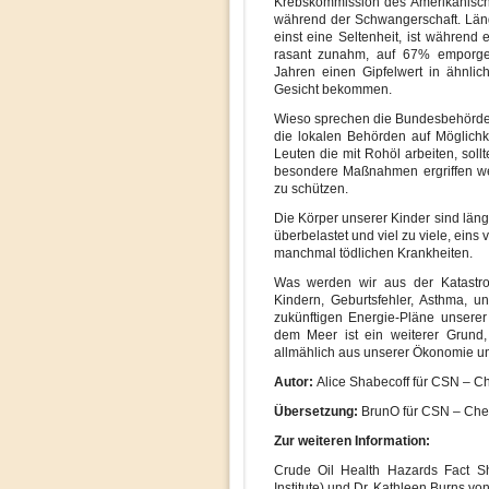
Krebskommission des Amerikanisch
während der Schwangerschaft. Läng
einst eine Seltenheit, ist während 
rasant zunahm, auf 67% emporge
Jahren einen Gipfelwert in ähnlich
Gesicht bekommen.
Wieso sprechen die Bundesbehörden
die lokalen Behörden auf Möglichk
Leuten die mit Rohöl arbeiten, so
besondere Maßnahmen ergriffen w
zu schützen.
Die Körper unserer Kinder sind län
überbelastet und viel zu viele, eins
manchmal tödlichen Krankheiten.
Was werden wir aus der Katastro
Kindern, Geburtsfehler, Asthma, 
zukünftigen Energie-Pläne unserer
dem Meer ist ein weiterer Grund
allmählich aus unserer Ökonomie 
Autor:
Alice Shabecoff für CSN – Ch
Übersetzung:
BrunO für CSN – Chem
Zur weiteren Information:
Crude Oil Health Hazards Fact S
Institute) und Dr. Kathleen Burns vo