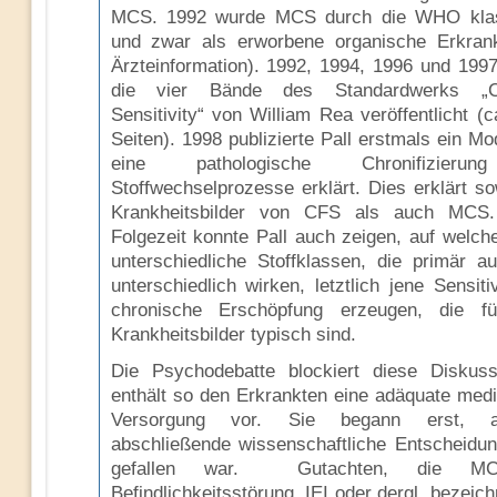
MCS. 1992 wurde MCS durch die WHO klass
und zwar als erworbene organische Erkran
Ärzteinformation). 1992, 1994, 1996 und 199
die vier Bände des Standardwerks „C
Sensitivity“ von William Rea veröffentlicht (
Seiten). 1998 publizierte Pall erstmals ein Mo
eine pathologische Chronifizieru
Stoffwechselprozesse erklärt. Dies erklärt so
Krankheitsbilder von CFS als auch MCS.
Folgezeit konnte Pall auch zeigen, auf welc
unterschiedliche Stoffklassen, die primär a
unterschiedlich wirken, letztlich jene Sensiti
chronische Erschöpfung erzeugen, die fü
Krankheitsbilder typisch sind.
Die Psychodebatte blockiert diese Diskus
enthält so den Erkrankten eine adäquate medi
Versorgung vor. Sie begann erst, a
abschließende wissenschaftliche Entscheidu
gefallen war. Gutachten, die M
Befindlichkeitsstörung, IEI oder dergl. bezeic