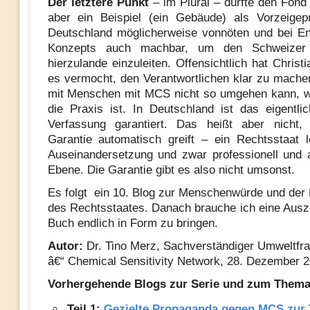
Der letztere Punkt
– im Plural – dürfte den Fond 
aber ein Beispiel (ein Gebäude) als Vorzeigepr
Deutschland möglicherweise vonnöten und bei En
Konzepts auch machbar, um den Schweize
hierzulande einzuleiten. Offensichtlich hat Christi
es vermocht, den Verantwortlichen klar zu mach
mit Menschen mit MCS nicht so umgehen kann, w
die Praxis ist. In Deutschland ist das eigentli
Verfassung garantiert. Das heißt aber nicht,
Garantie automatisch greift – ein Rechtsstaat 
Auseinandersetzung und zwar professionell und 
Ebene. Die Garantie gibt es also nicht umsonst.
Es folgt ein 10. Blog zur Menschenwürde und der 
des Rechtsstaates. Danach brauche ich eine Ausz
Buch endlich in Form zu bringen.
Autor:
Dr. Tino Merz, Sachverständiger Umweltfr
â€“ Chemical Sensitivity Network, 28. Dezember 
Vorhergehende Blogs zur Serie und zum Thema
Teil 1:
Gezielte Propaganda gegen MCS zur