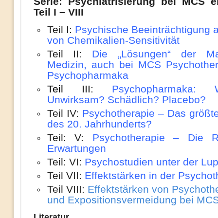
Serie: Psychiatrisierung bei MCS e
Teil I – VIII
Teil I:
Psychische Beeinträchtigung a
von Chemikalien-Sensitivität
Teil II:
Die „Lösungen“ der Ma
Medizin, auch bei MCS Psychothe
Psychopharmaka
Teil III:
Psychopharmaka: W
Unwirksam? Schädlich? Placebo?
Teil IV:
Psychotherapie – Das größt
des 20. Jahrhunderts?
Teil: V:
Psychotherapie – Die R
Erwartungen
Teil: VI:
Psychostudien unter der Lu
Teil VII:
Effektstärken in der Psychot
Teil VIII:
Effektstärken von Psychoth
und Expositionsvermeidung bei MC
Literatur