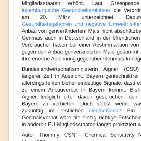
Mitgliedsstaaten erhöht. Laut Greenpea
luxemburgische Gesundheitsminister
die Verord
am 20. März unterzeichnet. Dadur
Gesundheitsgefahren und negative Umweltrisik
Anbau von genverändertem Mais nicht abschätzbar
Genmais auch in Deutschland in der öffentlichen K
Verbraucher haben bei einer Abstimmaktion von
gegen den Anbau genveränderten Mais gestimmt 
ihre enorme Ablehnung gegenüber Genmais kundg
Bundeslandwirtschaftsministerin Aigner (CSU) 
längerer Zeit in Aussicht, Bayern gentechnikfre
allerdings fehlen bisher eindeutige Signale, dass e
zu einem Anbauverbot in Bayern kommt. Bish
Aigner lediglich öfter davon gesprochen, den
Bayern zu verbieten. Doch selbst wenn, wa
zukünftig im restlichen
Deutschland
? Ein ei
Genmaisverbot wäre die einzig richtige Entschei
in anderen EU-Mitgliedsstaaten längst praktiziert w
Autor: Thommy, CSN – Chemical Sensitivity N