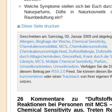
Welche Symptome stellen sich bei Euch durc
Naturparfums, Düfte in Naturkosmetik 
Raumbeduftung ein?
Diese Seite drucken
Geschrieben am Samstag, 03. Januar 2009 und abgelegt
Allergien
,
Blogfrage der Woche
,
Chemical Sensitivity
,
Chemikaliensensibilität, MCS
,
Chemikaliensensitivität,
Chemikalienunverträglichkeit
,
Duftstoffallergie
,
Duftstoffe
durch Alltagschemikalien
,
Gesundheit
,
Krank durch die 
Lifestyle
,
MCS, Multiple Chemical Sensitivity
,
Parfum
,
Umweltkrankheiten
,
Umweltmedizin
. Verfolgen Sie die 
diesem Beitrag per
RSS 2.0
Feed. Sie können diesen Bei
kommentieren
oder einen
Trackback
von Ihrer eigenen 
setzen.
26 Kommentare zu “Duftstoff
Reaktionen bei Personen mit MCS –
Chemical Sensitivity aus. Treten R