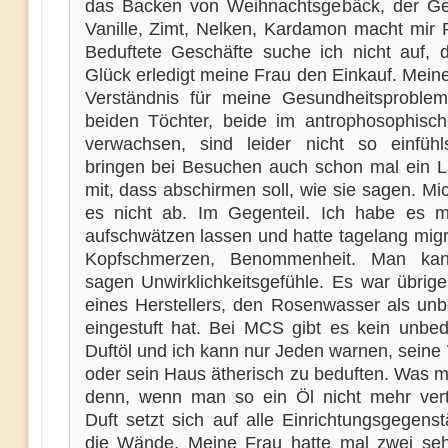
das Backen von Weihnachtsgebäck, der G
Vanille, Zimt, Nelken, Kardamon macht mir 
Beduftete Geschäfte suche ich nicht auf,
Glück erledigt meine Frau den Einkauf. Mein
Verständnis für meine Gesundheitsproble
beiden Töchter, beide im antrophosophisch
verwachsen, sind leider nicht so einfüh
bringen bei Besuchen auch schon mal ein L
mit, dass abschirmen soll, wie sie sagen. Mi
es nicht ab. Im Gegenteil. Ich habe es m
aufschwätzen lassen und hatte tagelang migr
Kopfschmerzen, Benommenheit. Man ka
sagen Unwirklichkeitsgefühle. Es war übrige
eines Herstellers, den Rosenwasser als unb
eingestuft hat. Bei MCS gibt es kein unbed
Duftöl und ich kann nur Jeden warnen, sein
oder sein Haus ätherisch zu beduften. Was 
denn, wenn man so ein Öl nicht mehr vert
Duft setzt sich auf alle Einrichtungsgegens
die Wände. Meine Frau hatte mal zwei se