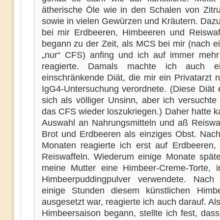
ätherische Öle wie in den Schalen von Zitru
sowie in vielen Gewürzen und Kräutern. Da
bei mir Erdbeeren, Himbeeren und Reiswaf
begann zu der Zeit, als MCS bei mir (nach e
„nur“ CFS) anfing und ich auf immer meh
reagierte. Damals machte ich auch e
einschränkende Diät, die mir ein Privatarzt 
IgG4-Untersuchung verordnete. (Diese Diät 
sich als völliger Unsinn, aber ich versuchte
das CFS wieder loszukriegen.) Daher hatte 
Auswahl an Nahrungsmitteln und aß Reiswaff
Brot und Erdbeeren als einziges Obst. Nac
Monaten reagierte ich erst auf Erdbeeren,
Reiswaffeln. Wiederum einige Monate spät
meine Mutter eine Himbeer-Creme-Torte, i
Himbeerpuddingpulver verwendete. Nach
einige Stunden diesem künstlichen Himb
ausgesetzt war, reagierte ich auch darauf. Al
Himbeersaison begann, stellte ich fest, das