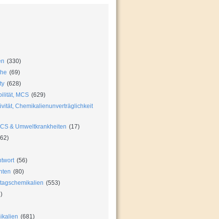
en
(330)
che
(69)
ty
(628)
ilität, MCS
(629)
vität, Chemikalienunverträglichkeit
MCS & Umweltkrankheiten
(17)
62)
twort
(56)
hten
(80)
ltagschemikalien
(553)
)
ikalien
(681)