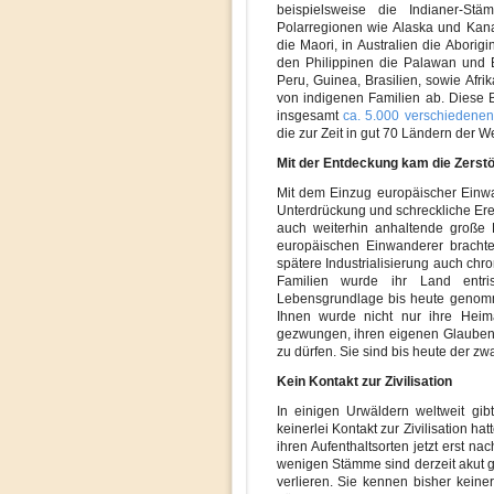
beispielsweise die Indianer-St
Polarregionen wie Alaska und Kana
die Maori, in Australien die Abori
den Philippinen die Palawan und 
Peru, Guinea, Brasilien, sowie Afr
von indigenen Familien ab. Diese 
insgesamt
ca. 5.000 verschieden
die zur Zeit in gut 70 Ländern der W
Mit der Entdeckung kam die Zerst
Mit dem Einzug europäischer Einwa
Unterdrückung und schreckliche Erei
auch weiterhin anhaltende große L
europäischen Einwanderer brachte
spätere Industrialisierung auch chr
Familien wurde ihr Land entris
Lebensgrundlage bis heute genomm
Ihnen wurde nicht nur ihre Heima
gezwungen, ihren eigenen Glauben 
zu dürfen. Sie sind bis heute der zw
Kein Kontakt zur Zivilisation
In einigen Urwäldern weltweit gi
keinerlei Kontakt zur Zivilisation h
ihren Aufenthaltsorten jetzt erst nac
wenigen Stämme sind derzeit akut ge
verlieren. Sie kennen bisher keinerl