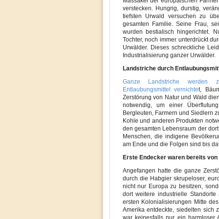
Massaker der europäischen Farmer 
verstecken. Hungrig, durstig, verän
tiefsten Urwald versuchen zu übe
gesamten Familie. Seine Frau, sei
wurden bestialisch hingerichtet. 
Tochter, noch immer unterdrückt dur
Urwälder. Dieses schreckliche Leid
Industrialisierung ganzer Urwälder.
Landstriche durch Entlaubungsmit
Ganze Landstriche werden z
Entlaubungsmittel vernichte
t, Bäu
Zerstörung von Natur und Wald die
notwendig, um einer Überflutun
Bergleuten, Farmern und Siedlern z
Kohle und anderen Produkten notw
den gesamten Lebensraum der dort 
Menschen, die indigene Bevölkerung
am Ende und die Folgen sind bis dat
Erste Endecker waren bereits von 
Angefangen hatte die ganze Zerst
durch die Habgier skrupeloser, eur
nicht nur Europa zu besitzen, so
dort weitere industrielle Standor
ersten Kolonialisierungen Mitte d
Amerika entdeckte, siedelten sich
war keinesfalls nur ein harmloser