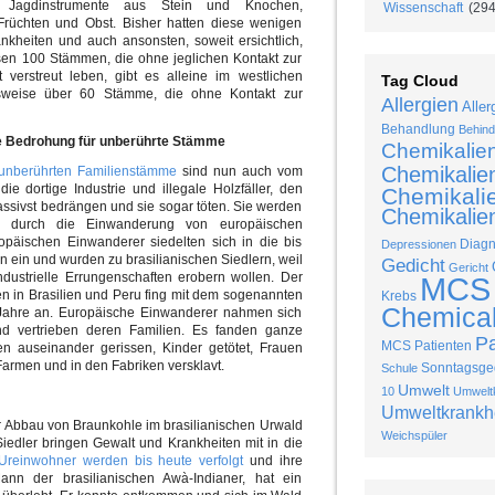
Jagdinstrumente aus Stein und Knochen,
Wissenschaft
(294
rüchten und Obst. Bisher hatten diese wenigen
nkheiten und auch ansonsten, soweit ersichtlich,
sen 100 Stämmen, die ohne jeglichen Kontakt zur
t verstreut leben, gibt es alleine im westlichen
Tag Cloud
weise über 60 Stämme, die ohne Kontakt zur
Allergien
Aller
Behandlung
Behind
eine Bedrohung für unberührte Stämme
Chemikalie
Chemikalie
unberührten Familienstämme
sind nun auch vom
e dortige Industrie und illegale Holzfäller, den
Chemikalie
sivst bedrängen und sie sogar töten. Sie werden
Chemikalien
ten durch die Einwanderung von europäischen
ropäischen Einwanderer siedelten sich in die bis
Diag
Depressionen
 ein und wurden zu brasilianischen Siedlern, weil
Gedicht
Gericht
ndustrielle Errungenschaften erobern wollen. Der
MCS
 in Brasilien und Peru fing mit dem sogenannten
Krebs
Chemical 
Jahre an. Europäische Einwanderer nahmen sich
nd vertrieben deren Familien. Es fanden ganze
P
MCS Patienten
en auseinander gerissen, Kinder getötet, Frauen
Farmen und in den Fabriken versklavt.
Sonntagsged
Schule
Umwelt
10
Umweltk
Umweltkrankh
er Abbau von Braunkohle im brasilianischen Urwald
Weichspüler
iedler bringen Gewalt und Krankheiten mit in die
 Ureinwohner werden bis heute verfolgt
und ihre
Mann der brasilianischen Awà-Indianer, hat ein