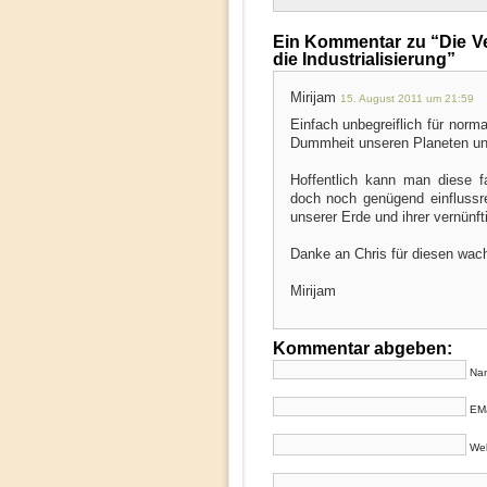
Ein Kommentar zu “Die Ve
die Industrialisierung”
Mirijam
15. August 2011 um 21:59
Einfach unbegreiflich für nor
Dummheit unseren Planeten un
Hoffentlich kann man diese 
doch noch genügend einflussre
unserer Erde und ihrer vernünf
Danke an Chris für diesen wachr
Mirijam
Kommentar abgeben:
Nam
EMa
Web