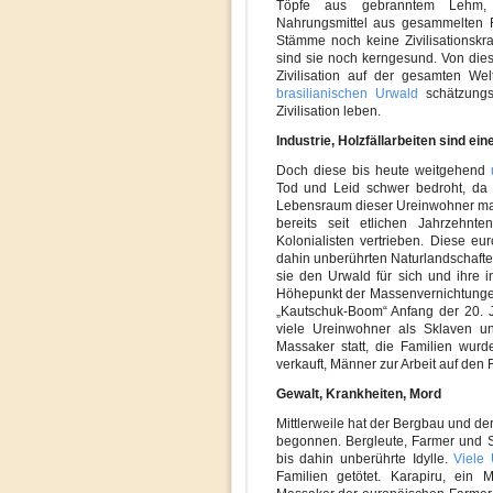
Töpfe aus gebranntem Lehm, 
Nahrungsmittel aus gesammelten F
Stämme noch keine Zivilisationskra
sind sie noch kerngesund. Von die
Zivilisation auf der gesamten Wel
brasilianischen Urwald
schätzungs
Zivilisation leben.
Industrie, Holzfällarbeiten sind 
Doch diese bis heute weitgehend
Tod und Leid schwer bedroht, da di
Lebensraum dieser Ureinwohner mas
bereits seit etlichen Jahrzehn
Kolonialisten vertrieben. Diese eu
dahin unberührten Naturlandschaften
sie den Urwald für sich und ihre i
Höhepunkt der Massenvernichtungen
„Kautschuk-Boom“ Anfang der 20. 
viele Ureinwohner als Sklaven u
Massaker statt, die Familien wurd
verkauft, Männer zur Arbeit auf den 
Gewalt, Krankheiten, Mord
Mittlerweile hat der Bergbau und d
begonnen. Bergleute, Farmer und S
bis dahin unberührte Idylle.
Viele
Familien getötet. Karapiru, ein 