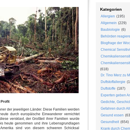
Kategorien
Allergien
(195)
Allgemein
(229)
Baubiologie
(6)
Behörden reagier
Blogfrage der Wo
Chemical Sensitivi
Chemikaliensensib
Chemikaliensensiti
(618)
Dr. Tino Merz zu 
Duftstoffallergie
(1
Duftstoffe
(187)
Experten geben An
Profit
Gedichte, Geschic
Gefahren durch Al
hner der jeweiligen Länder. Diese Familien werden
heute durch europäische Einwanderer vernichtet
Gesund essen
(63
iese versklavt, der Großteil ihrer Familien wurde
Gesundheit
(654)
 bis heute genommen und ihre Lebensgrundlagen
n Amerika sind von diesem schweren Schicksal
Krank durch Chem