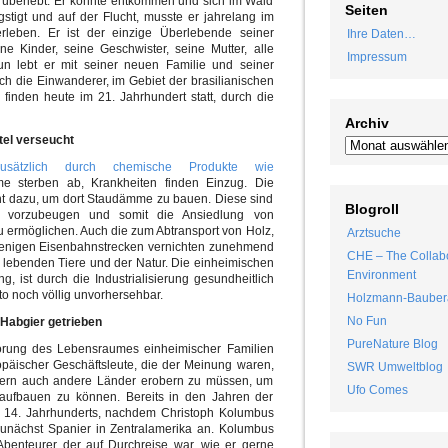
überlebt. Er konnte entkommen und sich im Wald
Seiten
gstigt und auf der Flucht, musste er jahrelang im
rleben. Er ist der einzige Überlebende seiner
Ihre Daten…
ne Kinder, seine Geschwister, seine Mutter, alle
Impressum
Nun lebt er mit seiner neuen Familie und seiner
ch die Einwanderer, im Gebiet der brasilianischen
 finden heute im 21. Jahrhundert statt, durch die
Archiv
tel verseucht
usätzlich durch chemische Produkte wie
me sterben ab, Krankheiten finden Einzug. Die
nt dazu, um dort Staudämme zu bauen. Diese sind
Blogroll
g vorzubeugen und somit die Ansiedlung von
u ermöglichen. Auch die zum Abtransport von Holz,
Arztsuche
enigen Eisenbahnstrecken vernichten zunehmend
CHE – The Collabo
lebenden Tiere und der Natur. Die einheimischen
Environment
, ist durch die Industrialisierung gesundheitlich
o noch völlig unvorhersehbar.
Holzmann-Bauber
No Fun
Habgier getrieben
PureNature Blog
örung des Lebensraumes einheimischer Familien
opäischer Geschäftsleute, die der Meinung waren,
SWR Umweltblog
ndern auch andere Länder erobern zu müssen, um
Ufo Comes
te aufbauen zu können. Bereits in den Jahren der
es 14. Jahrhunderts, nachdem Christoph Kolumbus
 zunächst Spanier in Zentralamerika an. Kolumbus
 Abenteurer der auf Durchreise war, wie er gerne