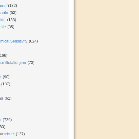
eruf
(132)
chule
(53)
zide
(133)
dale
(35)
ical Sensitivity
(624)
166)
mittelallergien
(73)
n
(90)
(107)
ng
(62)
n
(729)
83)
urschutz
(137)