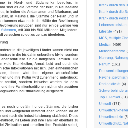
ämme in Nord- und Südamerika betroffen, in
Krank durch den B
da sind es die Stämme der Inuit, in Neuseeland
gines, in Indien die Andamanen und Nikobaren, auf
Krank durch die S
Batak, in Malaysia die Stämme der Pelan und in
Krank durch Pesti
ika stammen etwa noch die Hälfte der Bevölkerung
Lebensmittelskan
Bevölkerungsgruppen sind nur einige wenige von
en Stämmen
, mit 300 bis 500 Millionen Mitgliedern,
Lifestyle
(491)
elt versuchen so gut es geht zu überleben.
MCS, Multiple Chem
örung
Medizin
(459)
nderer in die jeweiligen Länder kamen nicht nur
Menschenrechte
(
gnisse in die bis dahin unberührte Idylle, sondern
Nahrung, Nahrungs
ebenseinflüsse für die indigenen Familien. Die
n viele Krankheiten, Armut, Leid und durch die
Parfum
(161)
onische Intoxikationen mit sich. Den einheimischen
Pressemitteilunge
sen, ihnen wird ihre eigene wirtschaftliche
en und ihre Kultur wird zunehmend unterdrückt.
Psyche, psychisch
t zerstört, sondern teilweise werden sie dazu
Radioaktivität
(4)
und ihre Familientraditionen nicht mehr ausüben
Schwerbehinderu
angsweisen Industrialisierung ausgesetzt.
Top 10 Artikel
(31)
Umwelt
(171)
bt es noch ungefähr hundert Stämme, die bisher
Umweltkrankheite
atten und weitgehend versteckt leben können, da an
h und nach die Industrialisierung stattfindet. Diese
Umweltmedizin
(5
fährdet, ihr Leben und ihre Familien ebenfalls zu
Umweltschutz, Nat
ei Zivilisation und erstellen ihre Produkte selbst,