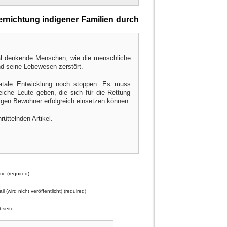
rnichtung indigener Familien durch
mal denkende Menschen, wie die menschliche
d seine Lebewesen zerstört.
fatale Entwicklung noch stoppen. Es muss
iche Leute geben, die sich für die Rettung
tigen Bewohner erfolgreich einsetzen können.
üttelnden Artikel.
e (required)
il (wird nicht veröffentlicht) (required)
seite