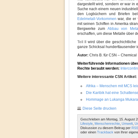
dargestellt wird, sondern er war in 
Suche nach einem neuen industriell
den Logbüchern und Briefen bel
Edelmetall-Vorkommen
war, die er 
mit seinen Schiffen in Amerika stran
Bergwerke zum
Abbau von Meta
erschaffen, um diese Metalle über 
Teil II
wird über die geschichtliche
ganze Schicksal hunderttausender 
Autor:
Chris B. für CSN – Chemical 
Weiterführende Informationen über 
Rechte beraubt werden:
Interconti
Weitere interessante CSN Artikel:
Afrika – Menschen mit MCS lei
Die Karibik hat eine Schattense
Hommage an Lukanga Mukara
Diese Seite drucken
Geschrieben am Montag, 15. August 2
Lifestyle
,
Menschenrechte
,
Umwelt
,
Um
Diskussion zu diesem Beitrag per
RSS
oder einen
Trackback
von Ihrer eigen