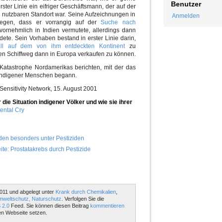
Benutzer
erster Linie ein eifriger Geschäftsmann, der auf der
 nutzbaren Standort war. Seine Aufzeichnungen in
Anmelden
egen, dass er vorrangig auf der
Suche nach
vornehmlich in Indien vermutete, allerdings dann
dete. Sein Vorhaben bestand in erster Linie darin,
ll auf dem von ihm entdeckten Kontinent
zu
den Schiffweg dann in Europa verkaufen zu können.
 Katastrophe Nordamerikas berichten, mit der das
indigener Menschen begann.
Sensitivity Network, 15. August 2001
die Situation indigener Völker und wie sie ihrer
nental Cry
den besonders unter Pestiziden
ite: Prostatakrebs durch Pestizide
011 und abgelegt unter
Krank durch Chemikalien
,
weltschutz, Naturschutz
. Verfolgen Sie die
 2.0
Feed. Sie können diesen Beitrag
kommentieren
en Webseite setzen.