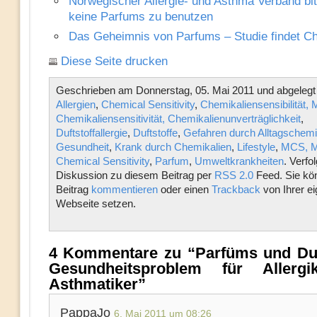
Norwegischer Allergie- und Asthma Verband bit
keine Parfums zu benutzen
Das Geheimnis von Parfums – Studie findet C
Diese Seite drucken
Geschrieben am Donnerstag, 05. Mai 2011 und abgelegt 
Allergien
,
Chemical Sensitivity
,
Chemikaliensensibilität,
Chemikaliensensitivität, Chemikalienunverträglichkeit
,
Duftstoffallergie
,
Duftstoffe
,
Gefahren durch Alltagschemi
Gesundheit
,
Krank durch Chemikalien
,
Lifestyle
,
MCS, Mu
Chemical Sensitivity
,
Parfum
,
Umweltkrankheiten
. Verfo
Diskussion zu diesem Beitrag per
RSS 2.0
Feed. Sie kö
Beitrag
kommentieren
oder einen
Trackback
von Ihrer e
Webseite setzen.
4 Kommentare zu “Parfüms und Duft
Gesundheitsproblem für Allerg
Asthmatiker”
PappaJo
6. Mai 2011 um 08:26