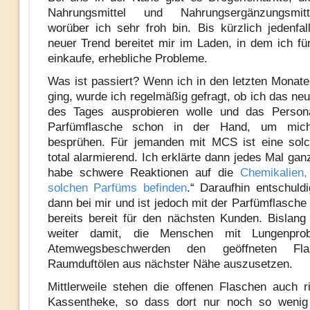
Nahrungsmittel und Nahrungsergänzungsmitt
worüber ich sehr froh bin. Bis kürzlich jedenfal
neuer Trend bereitet mir im Laden, in dem ich fü
einkaufe, erhebliche Probleme.
Was ist passiert? Wenn ich in den letzten Monat
ging, wurde ich regelmäßig gefragt, ob ich das ne
des Tages ausprobieren wolle und das Persona
Parfümflasche schon in der Hand, um mic
besprühen. Für jemanden mit MCS ist eine solc
total alarmierend. Ich erklärte dann jedes Mal ganz
habe schwere Reaktionen auf die
Chemikalien, 
solchen Parfüms befinden
.“ Daraufhin entschuld
dann bei mir und ist jedoch mit der Parfümflasche
bereits bereit für den nächsten Kunden. Bislan
weiter damit, die Menschen mit Lungenpro
Atemwegsbeschwerden den geöffneten Fl
Raumduftölen aus nächster Nähe auszusetzen.
Mittlerweile stehen die offenen Flaschen auch 
Kassentheke, so dass dort nur noch so wenig 