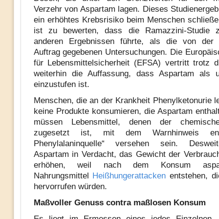
Verzehr von Aspartam lagen. Dieses Studienergebn
ein erhöhtes Krebsrisiko beim Menschen schließen
ist zu bewerten, dass die Ramazzini-Studie z
anderen Ergebnissen führte, als die von der I
Auftrag gegebenen Untersuchungen. Die Europäi
für Lebensmittelsicherheit (EFSA) vertritt trotz 
weiterhin die Auffassung, dass Aspartam als u
einzustufen ist.
Menschen, die an der Krankheit Phenylketonurie le
keine Produkte konsumieren, die Aspartam enthal
müssen Lebensmittel, denen der chemische
zugesetzt ist, mit dem Warnhinweis ent
Phenylalaninquelle“ versehen sein. Deswei
Aspartam in Verdacht, das Gewicht der Verbrauc
erhöhen, weil nach dem Konsum asparta
Nahrungsmittel
Heißhungerattacken
entstehen, di
hervorrufen würden.
Maßvoller Genuss contra maßlosen Konsum
Es liegt im Ermessen eines jedes Einzelnen,