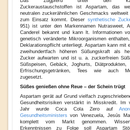
Das Zugpferd unter den kalori
Zuckeraustauschstoffen ist Aspartam, das w
neutralen zuckerähnlichen Geschmacks weltweit
zum Einsatz kommt. Dieser
synthetische Zuck
951) ist unter den Markennamen Nutrasweet, A
Canderel bekannt und kann lt. Informationen v
genetisch veränderte Mikroorganismen enthalten
Deklarationspflicht unterliegt. Aspartam kann mit
zweihundertfach höheren Süßungskraft als he
Zucker aufwarten und ist u. a. zuckerfreien Süß
Süßspeisen, Gebäck, Joghurts, Diätprodukten,
Erfrischungsgetränken, Tees wie auch Me
zugesetzt.
Süßes genießen ohne Reue – der Schein trügt
Aspartam gerät auf Grund vielfach zugeschrieben
Gesundheitsrisiken verstärkt in Misskredit. Im
Jahr wurde Coca Cola Zero auf
Ano
Gesundheitsministers
von Venezuela, Jesús Mant
komplett vom Markt genommen. Wissensc
Erkenntnissen zu Folge soll Aspartam St