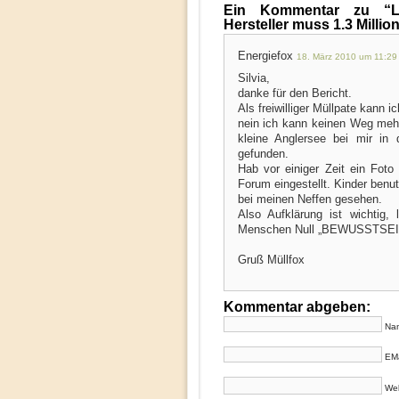
Ein Kommentar zu “L
Hersteller muss 1.3 Millio
Energiefox
18. März 2010 um 11:29
Silvia,
danke für den Bericht.
Als freiwilliger Müllpate kann ic
nein ich kann keinen Weg mehr
kleine Anglersee bei mir in
gefunden.
Hab vor einiger Zeit ein Fot
Forum eingestellt. Kinder benu
bei meinen Neffen gesehen.
Also Aufklärung ist wichtig,
Menschen Null „BEWUSSTSEIN“ 
Gruß Müllfox
Kommentar abgeben:
Nam
EMa
Web