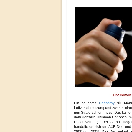
Chemikalien
Ein beliebtes
Deospray
für Männe
Luftverschmutzung und zwar in ein
nun Strafe zahlen muss. Das kalif
dem Konzern Unilever/ Conopco im 
Dollar verhängt. Der Grund: illeg
handelte es sich um AXE Deo und 
2006 und 2008. Das Deo enthält al