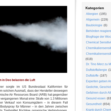
Kategorien
Allergien
(195)
Allgemein
(229)
Baubiologie
(6)
Behörden reagier
Blogfrage der Wo
Chemical Sensitivi
Chemikaliensensib
Chemikaliensensiti
(618)
Dr. Tino Merz zu 
Duftstoffallergie
(1
Duftstoffe
(187)
 in Deo belasten die Luft
Experten geben An
r sorgte im US Bundesstaat Kalifornien für
Gedichte, Geschic
em solchen Ausmaß, dass der Hersteller deswegen
Gefahren durch Al
ornische Air Resources Board (ARB) hat gegenüber
Gesund essen
(63
vergangenen Monat eine Strafe von 1.3 Millionen
aler Verkauf von Konsumgütern – in diesem Fall
Gesundheit
(654)
Bodyspray für Männer – in den Jahren zwischen
Krank durch Chem
s Treibmittel flüchtige organische Verbindungen.