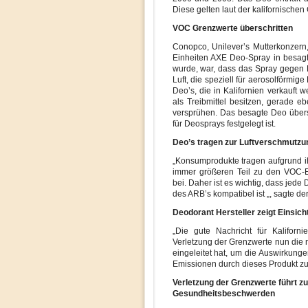
Diese gelten laut der kalifornischen
VOC Grenzwerte überschritten
Conopco, Unilever’s Mutterkonzern,
Einheiten AXE Deo-Spray in besag
wurde, war, dass das Spray gegen 
Luft, die speziell für aerosolförmi
Deo’s, die in Kalifornien verkauft 
als Treibmittel besitzen, gerade ebe
versprühen. Das besagte Deo übersc
für Deosprays festgelegt ist.
Deo’s tragen zur Luftverschmutzu
„Konsumprodukte tragen aufgrund i
immer größeren Teil zu den VOC-E
bei. Daher ist es wichtig, dass jed
des ARB’s kompatibel ist „, sagte d
Deodorant Hersteller zeigt Einsich
„Die gute Nachricht für Kaliforn
Verletzung der Grenzwerte nun die
eingeleitet hat, um die Auswirkung
Emissionen durch dieses Produkt zu 
Verletzung der Grenzwerte führt z
Gesundheitsbeschwerden