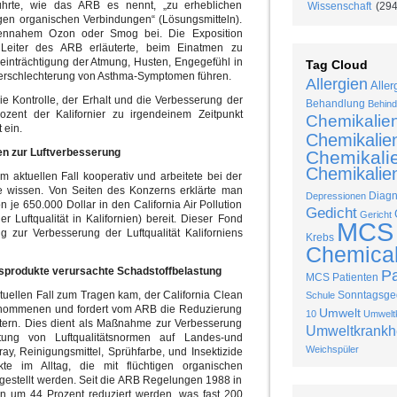
ührte, wie das ARB es nennt, „zu erheblichen
Wissenschaft
(294
gen organischen Verbindungen“ (Lösungsmitteln).
ennahem Ozon oder Smog bei. Die Exposition
eiter des ARB erläuterte, beim Einatmen zu
nträchtigung der Atmung, Husten, Engegefühl in
Tag Cloud
 Verschlechterung von Asthma-Symptomen führen.
Allergien
Aller
e Kontrolle, der Erhalt und die Verbesserung der
Behandlung
Behind
rozent der Kalifornier zu irgendeinem Zeitpunkt
Chemikalie
 ein.
Chemikalie
kten zur Luftverbesserung
Chemikalie
Chemikalien
 aktuellen Fall kooperativ und arbeitete bei der
e wissen. Von Seiten des Konzerns erklärte man
Diag
Depressionen
 je 650.000 Dollar in den California Air Pollution
Gedicht
Gericht
r Luftqualität in Kalifornien) bereit. Dieser Fond
MCS
g zur Verbesserung der Luftqualität Kaliforniens
Krebs
Chemical 
gsprodukte verursachte Schadstoffbelastung
P
MCS Patienten
uellen Fall zum Tragen kam, der California Clean
Sonntagsged
Schule
enommenen und fordert vom ARB die Reduzierung
Umwelt
10
Umweltk
ern. Dies dient als Maßnahme zur Verbesserung
Umweltkrankh
ung von Luftqualitätsnormen auf Landes-und
Weichspüler
y, Reinigungsmittel, Sprühfarbe, und Insektizide
te im Alltag, die mit flüchtigen organischen
gestellt werden. Seit die ARB Regelungen 1988 in
nen um 44 Prozent reduziert werden, was fast 200