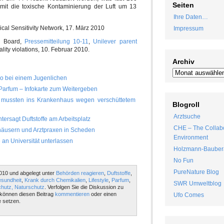
Seiten
mit die toxische Kontaminierung der Luft um 13
Ihre Daten…
ical Sensitivity Network, 17. März 2010
Impressum
s Board,
Pressemitteilung 10-11
,
Unilever parent
ality violations, 10. Februar 2010.
Archiv
o bei einem Jugenlichen
 Parfum – Infokarte zum Weitergeben
r mussten ins Krankenhaus wegen verschüttetem
Blogroll
Arztsuche
tersagt Duftstoffe am Arbeitsplatz
CHE – The Collabo
nhäusern und Arztpraxen in Scheden
Environment
e an Universität unterlassen
Holzmann-Bauber
No Fun
PureNature Blog
010 und abgelegt unter
Behörden reagieren
,
Duftstoffe
,
sundheit
,
Krank durch Chemikalien
,
Lifestyle
,
Parfum
,
SWR Umweltblog
hutz, Naturschutz
. Verfolgen Sie die Diskussion zu
können diesen Beitrag
kommentieren
oder einen
Ufo Comes
 setzen.