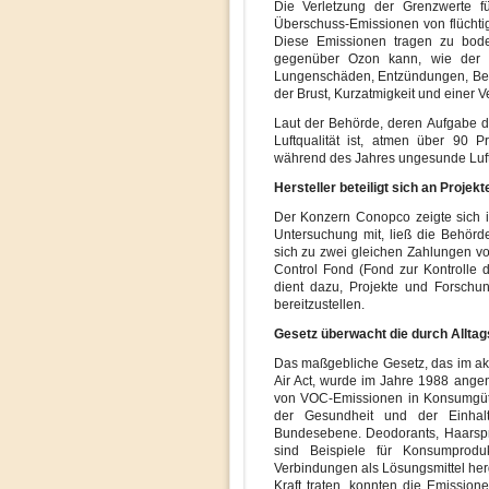
Die Verletzung der Grenzwerte f
Überschuss-Emissionen von flüchti
Diese Emissionen tragen zu bod
gegenüber Ozon kann, wie der L
Lungenschäden, Entzündungen, Beei
der Brust, Kurzatmigkeit und einer
Laut der Behörde, deren Aufgabe di
Luftqualität ist, atmen über 90 P
während des Jahres ungesunde Luft
Hersteller beteiligt sich an Proje
Der Konzern Conopco zeigte sich im
Untersuchung mit, ließ die Behörd
sich zu zwei gleichen Zahlungen von
Control Fond (Fond zur Kontrolle de
dient dazu, Projekte und Forschun
bereitzustellen.
Gesetz überwacht die durch Allta
Das maßgebliche Gesetz, das im akt
Air Act, wurde im Jahre 1988 ang
von VOC-Emissionen in Konsumgüt
der Gesundheit und der Einhalt
Bundesebene. Deodorants, Haarspra
sind Beispiele für Konsumproduk
Verbindungen als Lösungsmittel her
Kraft traten, konnten die Emissio