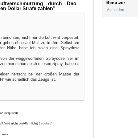
Benutzer
uftverschmutzung durch Deo –
nen Dollar Strafe zahlen”
Anmelden
h berichten, nicht nur die Luft wird verpestet,
 gehen ohne auf Müll zu treffen. Selbst am
 der Nähe habe ich solch eine Spraydose
o von der weggeworfenen Spraydose hier im
tzen hier schon solch miesen Spray, habe es
 leider herrscht bei der großen Masse der
wie schädlich das Zeugs ist.
e (required)
il (wird nicht veröffentlicht) (required)
seite