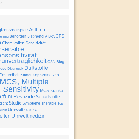
)
Asthma
giker
Arbeitsplatz
CFS
Behörden
Bisphenol A
erung
BPA
n
Chemikalien-Sensitivität
nsensible
nsensitivität
unverträglichkeit
CSN Blog
Duftstoffe
nose
Diagnostik
Gesundheit
Kinder
Kopfschmerzen
MCS, Multiple
Sensitivity
MCS Kranke
arfum
Pestizide
Schadstoffe
Studie
icht
Symptome
Therapie
Top
Umweltkranke
linik
eiten
Umweltmedizin