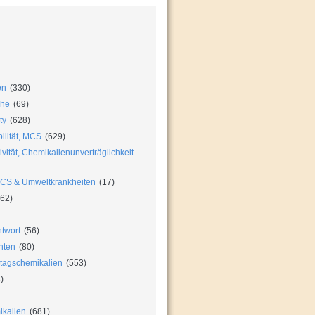
en
(330)
che
(69)
ty
(628)
ilität, MCS
(629)
vität, Chemikalienunverträglichkeit
MCS & Umweltkrankheiten
(17)
62)
twort
(56)
hten
(80)
ltagschemikalien
(553)
)
ikalien
(681)