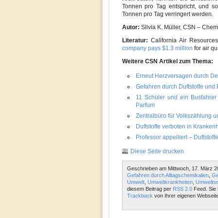
Tonnen pro Tag entspricht, und so
Tonnen pro Tag verringert werden.
Autor:
Silvia K. Müller, CSN – Chem
Literatur:
California Air Resource
company pays $1.3 million
for air qu
Weitere CSN Artikel zum Thema:
Erneut Herzversagen durch De
Gefahren durch Duftstoffe und
11 Schüler und ein Busfahre
Parfum
Zentralbüro für Volkszählung un
Duftstoffe verboten in Kranke
Professor appelliert – Duftstoff
Diese Seite drucken
Geschrieben am Mittwoch, 17. März 2
Gefahren durch Alltagschemikalien
,
Ge
Umwelt
,
Umweltkrankheiten
,
Umweltsc
diesem Beitrag per
RSS 2.0
Feed. Sie 
Trackback
von Ihrer eigenen Webseite