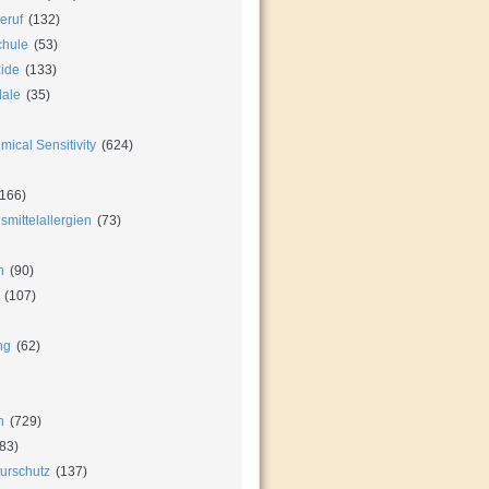
eruf
(132)
chule
(53)
zide
(133)
dale
(35)
ical Sensitivity
(624)
166)
mittelallergien
(73)
n
(90)
(107)
ng
(62)
n
(729)
83)
urschutz
(137)