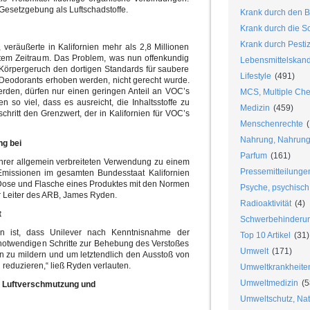
 Gesetzgebung als Luftschadstoffe.
Krank durch den B
Krank durch die S
Krank durch Pesti
 veräußerte in Kalifornien mehr als 2,8 Millionen
tem Zeitraum. Das Problem, was nun offenkundig
Lebensmittelskan
Körpergeruch den dortigen Standards für saubere
Lifestyle
(491)
ge Deodorants erhoben werden, nicht gerecht wurde.
werden, dürfen nur einen geringen Anteil an VOC’s
MCS, Multiple Chem
n so viel, dass es ausreicht, die Inhaltsstoffe zu
Medizin
(459)
hritt den Grenzwert, der in Kalifornien für VOC’s
Menschenrechte
(
Nahrung, Nahrungs
ng bei
Parfum
(161)
hrer allgemein verbreiteten Verwendung zu einem
Pressemitteilunge
missionen im gesamten Bundesstaat Kalifornien
e Dose und Flasche eines Produktes mit den Normen
Psyche, psychisch
er Leiter des ARB, James Ryden.
Radioaktivität
(4)
t
Schwerbehinderu
ien ist, dass Unilever nach Kenntnisnahme der
Top 10 Artikel
(31)
 notwendigen Schritte zur Behebung des Verstoßes
Umwelt
(171)
en zu mildern und um letztendlich den Ausstoß von
reduzieren,“ ließ Ryden verlauten.
Umweltkrankheite
Umweltmedizin
(5
u Luftverschmutzung und
Umweltschutz, Nat