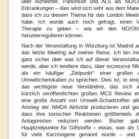
über Alzheimer, Parkinson und ALS als NO/
Erkrankungen – dies wird sich sehr aus dem Mater
dass ich zu diesem Thema für das London Meeti
habe. Ich wurde auch noch gefragt, einen V
Therapie zu geben – wie wir den NO/ON
herunterregulieren können.
Nach der Veranstaltung in Würzburg ist Madrid a
das letzte Meeting auf meiner Reise. Ich bin mi
ganz sicher über was ich auf dieser Veranstalt
werde, aber ich tendiere dazu, über exzessive NM
als ein häufiger „Zielpunkt“ einer großen
Umweltchemikalien zu sprechen. Dies ist, in einig
das wichtigste neue Verständnis, das sich
kürzlich veröffentlichten großen MCS Review e
eine große Anzahl von Umwelt-Schadstoffen all
Anstieg der NMDA Aktivität produzieren und ge
dass ihre toxischen Reaktionen größtenteils
Antagonisten reduziert werden. Bisher g
Hauptzielpunkte für Giftstoffe – etwas, was als G
für viele Karzinogene genannt wurde – und e