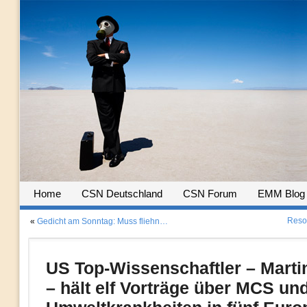
Home
CSN Deutschland
CSN Forum
EMM Blog
Reson
«
Gedicht am Sonntag: Muss fliehn…
US Top-Wissenschaftler – Martin
– hält elf Vorträge über MCS un