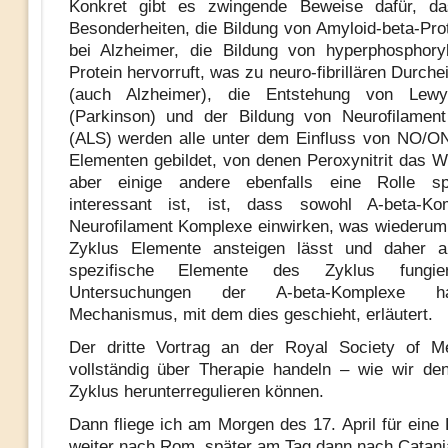
Konkret gibt es zwingende Beweise dafür, da
Besonderheiten, die Bildung von Amyloid-beta-Prot
bei Alzheimer, die Bildung von hyperphosphory
Protein hervorruft, was zu neuro-fibrillären Durche
(auch Alzheimer), die Entstehung von Lewy
(Parkinson) und der Bildung von Neurofilamen
(ALS) werden alle unter dem Einfluss von NO/O
Elementen gebildet, von denen Peroxynitrit das Wi
aber einige andere ebenfalls eine Rolle s
interessant ist, ist, dass sowohl A-beta-K
Neurofilament Komplexe einwirken, was wieder
Zyklus Elemente ansteigen lässt und daher 
spezifische Elemente des Zyklus fungie
Untersuchungen der A-beta-Komplexe 
Mechanismus, mit dem dies geschieht, erläutert.
Der dritte Vortrag an der Royal Society of Me
vollständig über Therapie handeln – wie wir 
Zyklus herunterregulieren können.
Dann fliege ich am Morgen des 17. April für eine 
weiter nach Rom, später am Tag dann nach Catania/