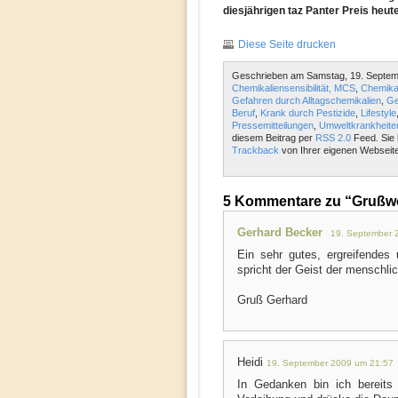
diesjährigen taz Panter Preis heut
Diese Seite drucken
Geschrieben am Samstag, 19. Septem
Chemikaliensensibilität, MCS
,
Chemikal
Gefahren durch Alltagschemikalien
,
Ge
Beruf
,
Krank durch Pestizide
,
Lifestyle
Pressemitteilungen
,
Umweltkrankheite
diesem Beitrag per
RSS 2.0
Feed. Sie 
Trackback
von Ihrer eigenen Webseite
5 Kommentare zu “Grußwor
Gerhard Becker
19. September 
Ein sehr gutes, ergreifendes 
spricht der Geist der menschlic
Gruß Gerhard
Heidi
19. September 2009 um 21:57
In Gedanken bin ich bereit