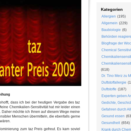
Kategorien
Allergien
(195)
Allgemein
(229)
Baubiologie
(6)
Behörden reagier
Blogfrage der Wo
Chemical Sensitivi
Chemikaliensensib
Chemikaliensensiti
(618)
Dr. Tino Merz zu 
Duftstoffallergie
(1
Duftstoffe
(187)
eihung
Experten geben An
ehofft, dass ich bei der heutigen Vergabe des taz
Gedichte, Geschic
eine Chemikalien-Sensitivität hat mir leider einen
Gefahren durch Al
. Daher möchte ich Ihnen auf diesem Wege meine
Gesund essen
(63
nsibler Menschen übermitteln, die ebenfalls gerne
wären.
Gesundheit
(654)
Nominierung zum taz Preis gefreut. Es kam soviel
Krank durch Chem