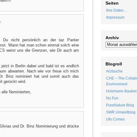
en!!!!
Seiten
Ihre Daten…
Impressum
7
Archiv
s Du nicht persönlich an der taz Panter
nnst. Wann hat man schon einmal solch eine
CS weist uns die Grenzen, wie Dir auch am
Blogroll
jetzt in Berlin dabei und bald ist es endlich
kaum abwarten. Nach wie vor freue ich mich
Arztsuche
Dr. Binz nominiert hat und somit auch das
CHE – The Collabo
t gerückt wird.
Environment
Holzmann-Bauber
 alle Nominierten,
No Fun
PureNature Blog
SWR Umweltblog
Ufo Comes
Silvias und Dr. Binz Nominierung und drücke