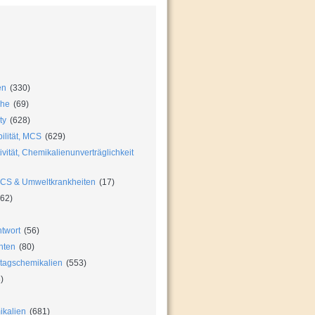
en
(330)
che
(69)
ty
(628)
ilität, MCS
(629)
vität, Chemikalienunverträglichkeit
MCS & Umweltkrankheiten
(17)
62)
twort
(56)
hten
(80)
ltagschemikalien
(553)
)
ikalien
(681)