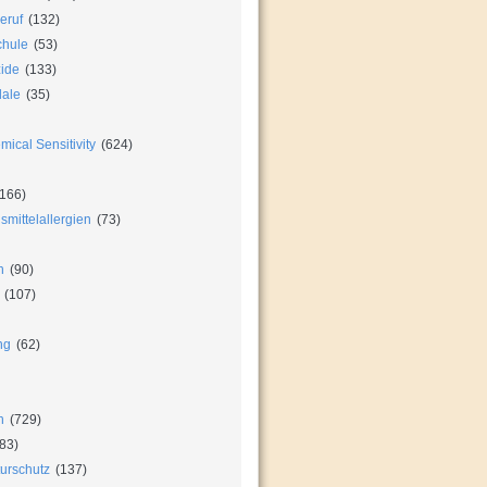
eruf
(132)
chule
(53)
zide
(133)
dale
(35)
ical Sensitivity
(624)
166)
mittelallergien
(73)
n
(90)
(107)
ng
(62)
n
(729)
83)
urschutz
(137)