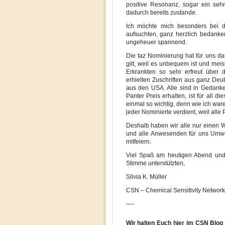
positive Resonanz, sogar ein seh
dadurch bereits zustande.
Ich möchte mich besonders bei d
aufsuchten, ganz herzlich bedanke
ungeheuer spannend.
Die taz Nominierung hat für uns da
gilt, weil es unbequem ist und mei
Erkrankten so sehr erfreut über d
erhielten Zuschriften aus ganz De
aus den USA. Alle sind in Gedanke
Panter Preis erhalten, ist für all 
einmal so wichtig, denn wie ich ware
jeder Nominierte verdient, weil alle
Deshalb haben wir alle nur einen 
und alle Anwesenden für uns Umwelt
mitfeiern.
Viel Spaß am heutigen Abend und e
Stimme unterstützten,
Silvia K. Müller
CSN – Chemical Sensitivity Network
—-
Wir halten Euch hier im CSN Blo