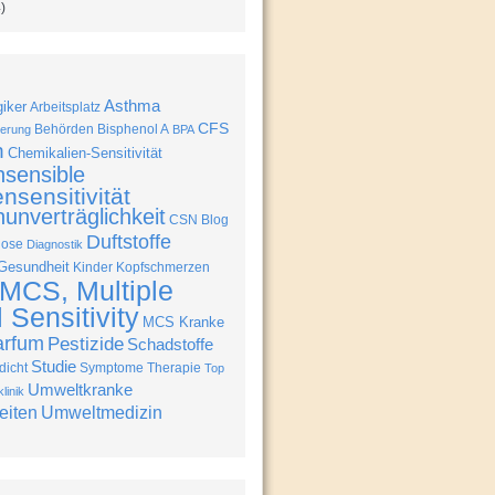
)
Asthma
giker
Arbeitsplatz
CFS
Behörden
Bisphenol A
erung
BPA
n
Chemikalien-Sensitivität
nsensible
nsensitivität
unverträglichkeit
CSN Blog
Duftstoffe
nose
Diagnostik
Gesundheit
Kinder
Kopfschmerzen
MCS, Multiple
Sensitivity
MCS Kranke
arfum
Pestizide
Schadstoffe
Studie
icht
Symptome
Therapie
Top
Umweltkranke
linik
eiten
Umweltmedizin