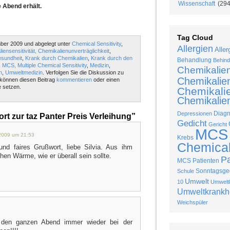
Wissenschaft
(294
e Abend erhält.
Tag Cloud
ber 2009 und abgelegt unter
Chemical Sensitivity
,
Allergien
Aller
iensensitivität, Chemikalienunverträglichkeit
,
sundheit
,
Krank durch Chemikalien
,
Krank durch den
Behandlung
Behind
,
MCS, Multiple Chemical Sensitivity
,
Medizin
,
Chemikalie
n
,
Umweltmedizin
. Verfolgen Sie die Diskussion zu
Chemikalie
können diesen Beitrag
kommentieren
oder einen
 setzen.
Chemikalie
Chemikalien
Diag
Depressionen
t zur taz Panter Preis Verleihung”
Gedicht
Gericht
MCS
2009 um 21:53
Krebs
Chemical 
und faires Grußwort, liebe Silvia. Aus ihm
hen Wärme, wie er überall sein sollte.
P
MCS Patienten
Sonntagsged
Schule
Umwelt
10
Umweltk
Umweltkrankh
Weichspüler
s den ganzen Abend immer wieder bei der