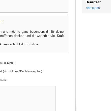
Benutzer
Anmelden
6:30
ch und möchte ganz besonders dir für deine
troffenen danken und dir weiterhin viel Kraft
usen schickt dir Christine
e (required)
il (wird nicht veröffentlicht) (required)
seite