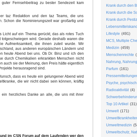
r guter Fernsehbeitrag zu bester Sendezeit kam
Krank durch den B
Krank durch die S
er taz Redaktion und den taz Teams, die uns
Krank durch Pesti
n. Schon die Nominierungszeit war großartig und
Lebensmittelskan
Lifestyle
(491)
s Licht auf ein Thema gerückt, das als rotes Tuch
st totgeschwiegen wird. Gerade deshalb waren die
MCS, Multiple Chem
ie Aufmerksamkeit, die ihnen zuteil wurde. Wir
Medizin
(459)
utschland, aus anderen europäischen Ländern und
n heute Abend bei uns. Ob Dr. Binz und ich den
Menschenrechte
(
diese durch Chemikalien erkrankten Menschen nicht
Nahrung, Nahrungs
n auch sie der Meinung, den Preis hätte eigentlich
 Projekte herausragend sind.
Parfum
(161)
Pressemitteilunge
Wunsch, dass es heute ein gelungener Abend wird
kranke, die wir nicht dabei sein können, kräftig
Psyche, psychisch
Radioaktivität
(4)
in herzliches Danke an alle, die uns mit ihrer
Schwerbehinderu
Top 10 Artikel
(31)
Umwelt
(171)
Umweltkrankheite
Umweltmedizin
(5
Umweltschutz, Nat
g und im CSN Forum auf dem Laufenden wer den