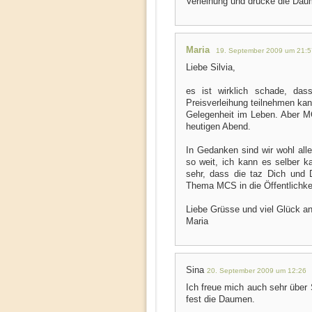
Verleihung und drücke die Daum
Maria
19. September 2009 um 21:5
Liebe Silvia,
es ist wirklich schade, das
Preisverleihung teilnehmen ka
Gelegenheit im Leben. Aber M
heutigen Abend.
In Gedanken sind wir wohl alle 
so weit, ich kann es selber 
sehr, dass die taz Dich und 
Thema MCS in die Öffentlichkei
Liebe Grüsse und viel Glück an
Maria
Sina
20. September 2009 um 12:26
Ich freue mich auch sehr über 
fest die Daumen.