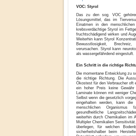
VOC: Styrol
Das zu den sog. VOC gehörend
Lösungsmittel, das im Tierversu
Einatmen in den menschlichen
krebsverdächtige Styrol im Fettge
fruchtschädigend wirken und Aug
Weiterhin kann Styrol Konzentrat
Bewusstlosigkeit, Brechreiz,
verursachen. Styrol kann neurot
als wassergefährdend eingestuft.
Ein Schritt in die richtige Ric
Die momentane Entwicklung zu scha
die richtige Richtung. Die Auss
Ökostest für den Verbraucher oft 
ein hoher Preis keine Gewähr 
Laminate können mit weniger Chem
Selbst wenn die gesetzlich vorge
eingehalten werden, kann die
menschlichen Organismus fa
gesundheitliche Langzeitschä
weiterhin durch Chemikalien im 
Multipler Chemikalien Sensitivitä
überlegen, für welchen Boden
sicherheitshalber beim Herstel