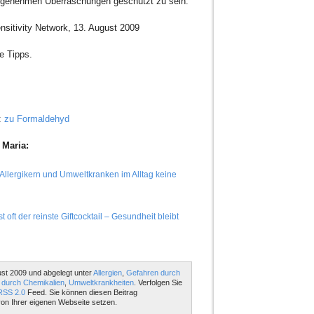
angenehmen Überraschungen geschützt zu sein.
sitivity Network, 13. August 2009
e Tipps.
:
zu Formaldehyd
 Maria:
 Allergikern und Umweltkranken im Alltag keine
oft der reinste Giftcocktail – Gesundheit bleibt
st 2009 und abgelegt unter
Allergien
,
Gefahren durch
 durch Chemikalien
,
Umweltkrankheiten
. Verfolgen Sie
RSS 2.0
Feed. Sie können diesen Beitrag
on Ihrer eigenen Webseite setzen.