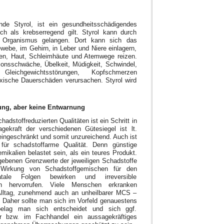
e Styrol, ist ein gesundheitsschädigendes
ch als krebserregend gilt. Styrol kann durch
 Organismus gelangen. Dort kann sich das
webe, im Gehirn, in Leber und Niere einlagern,
en, Haut, Schleimhäute und Atemwege reizen.
ionsschwäche, Übelkeit, Müdigkeit, Schwindel,
 Gleichgewichtsstörungen, Kopfschmerzen
oxische Dauerschäden verursachen. Styrol wird
htung, aber keine Entwarnung
dstoffreduzierten Qualitäten ist ein Schritt in
agekraft der verschiedenen Gütesiegel ist lt.
eingeschränkt und somit unzureichend. Auch ist
für schadstoffarme Qualität. Denn günstige
ikalien belastet sein, als ein teures Produkt.
gebenen Grenzwerte der jeweiligen Schadstoffe
 Wirkung von Schadstoffgemischen für den
tale Folgen bewirken und irreversible
den hervorrufen. Viele Menschen erkranken
Alltag, zunehmend auch an unheilbarer MCS –
t. Daher sollte man sich im Vorfeld genauestens
belag man sich entscheidet und sich ggf.
ler bzw. im Fachhandel ein aussagekräftiges