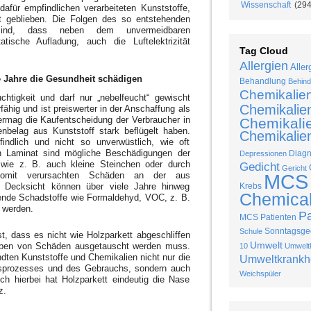
Wissenschaft
(294
dafür empfindlichen verarbeiteten Kunststoffe,
nkt geblieben. Die Folgen des so entstehenden
sind, dass neben dem unvermeidbaren
tische Aufladung, auch die Luftelektrizität
Tag Cloud
Allergien
Aller
e Jahre die Gesundheit schädigen
Behandlung
Behind
Chemikalie
chtigkeit und darf nur „nebelfeucht“ gewischt
Chemikalie
rfähig und ist preiswerter in der Anschaffung als
vermag die Kaufentscheidung der Verbraucher in
Chemikalie
nbelag aus Kunststoff stark beflügelt haben.
Chemikalien
findlich und nicht so unverwüstlich, wie oft
von Laminat sind mögliche Beschädigungen der
Diag
Depressionen
 wie z. B. auch kleine Steinchen oder durch
Gedicht
Gericht
somit verursachten Schäden an der aus
MCS
 Decksicht können über viele Jahre hinweg
Krebs
Chemical 
nde Schadstoffe wie Formaldehyd, VOC, z. B.
 werden.
P
MCS Patienten
Sonntagsged
Schule
ist, dass es nicht wie Holzparkett abgeschliffen
Umwelt
ben von Schäden ausgetauscht werden muss.
10
Umweltk
dten Kunststoffe und Chemikalien nicht nur die
Umweltkrankh
sprozesses und des Gebrauchs, sondern auch
Weichspüler
ch hierbei hat Holzparkett eindeutig die Nase
z.