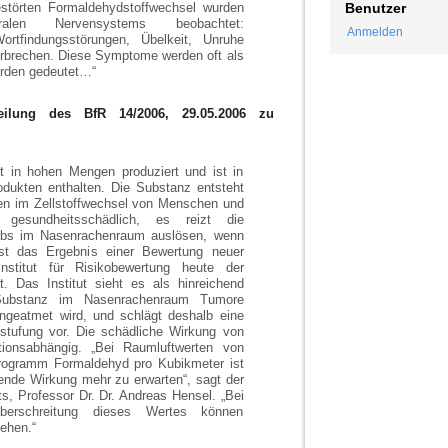
störten Formaldehydstoffwechsel wurden
Benutzer
alen Nervensystems beobachtet:
Anmelden
Wortfindungsstörungen, Übelkeit, Unruhe
 Erbrechen. Diese Symptome werden oft als
rden gedeutet…“
eilung des BfR 14/2006, 29.05.2006 zu
t in hohen Mengen produziert und ist in
odukten enthalten. Die Substanz entsteht
en im Zellstoffwechsel von Menschen und
 gesundheitsschädlich, es reizt die
ebs im Nasenrachenraum auslösen, wenn
st das Ergebnis einer Bewertung neuer
nstitut für Risikobewertung heute der
at. Das Institut sieht es als hinreichend
Substanz im Nasenrachenraum Tumore
ngeatmet wird, und schlägt deshalb eine
stufung vor. Die schädliche Wirkung von
tionsabhängig. „Bei Raumluftwerten von
krogramm Formaldehyd pro Kubikmeter ist
ende Wirkung mehr zu erwarten“, sagt der
s, Professor Dr. Dr. Andreas Hensel. „Bei
 Überschreitung dieses Wertes können
ehen.“