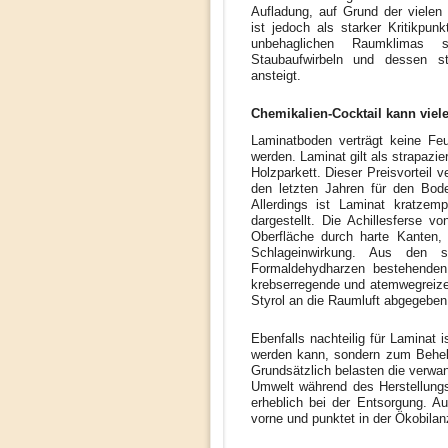
Aufladung, auf Grund der vielen 
ist jedoch als starker Kritikpu
unbehaglichen Raumklimas 
Staubaufwirbeln und dessen sta
ansteigt.
Chemikalien-Cocktail kann viel
Laminatboden verträgt keine Feu
werden. Laminat gilt als strapazie
Holzparkett. Dieser Preisvorteil 
den letzten Jahren für den Bode
Allerdings ist Laminat kratzemp
dargestellt. Die Achillesferse 
Oberfläche durch harte Kanten,
Schlageinwirkung. Aus den 
Formaldehydharzen bestehenden
krebserregende und atemwegreize
Styrol an die Raumluft abgegeben
Ebenfalls nachteilig für Laminat 
werden kann, sondern zum Behe
Grundsätzlich belasten die verwan
Umwelt während des Herstellung
erheblich bei der Entsorgung. Au
vorne und punktet in der Ökobilan