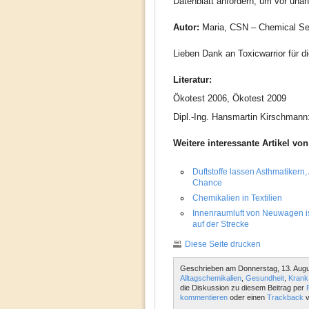
Datenblatt anfordern, um vor un
Autor:
Maria, CSN – Chemical Sen
Lieben Dank an Toxicwarrior für di
Literatur:
Ökotest 2006, Ökotest 2009
Dipl.-Ing. Hansmartin Kirschmann
Weitere interessante Artikel von
Duftstoffe lassen Asthmatikern,
Chance
Chemikalien in Textilien
Innenraumluft von Neuwagen ist 
auf der Strecke
Diese Seite drucken
Geschrieben am Donnerstag, 13. Augu
Alltagschemikalien
,
Gesundheit
,
Krank
die Diskussion zu diesem Beitrag per
kommentieren
oder einen
Trackback
v