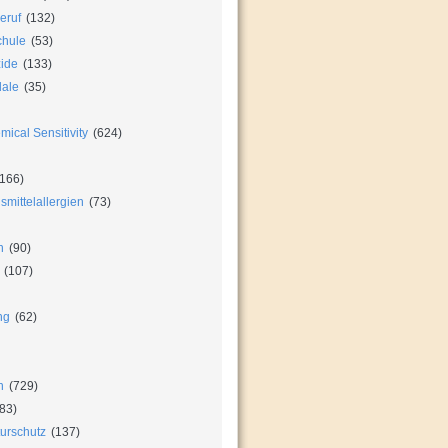
eruf
(132)
chule
(53)
zide
(133)
dale
(35)
ical Sensitivity
(624)
166)
mittelallergien
(73)
n
(90)
(107)
ng
(62)
n
(729)
83)
urschutz
(137)