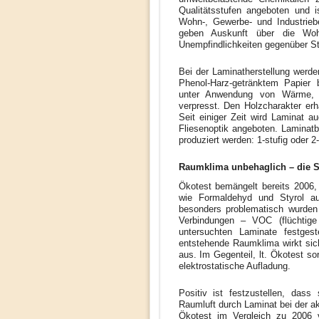
Qualitätsstufen angeboten und i
Wohn-, Gewerbe-
und Industrieb
geben Auskunft über die Wohn
Unempfindlichkeiten gegenüber Stu
Bei der Laminatherstellung werd
Phenol-Harz-getränktem Papier 
unter Anwendung von Wärme, D
verpresst. Den Holzcharakter erhä
Seit einiger Zeit wird Laminat a
Fliesenoptik angeboten. Laminatb
produziert werden: 1-stufig oder 2-
Raumklima unbehaglich – die 
Ökotest bemängelt bereits 2006,
wie Formaldehyd und Styrol a
besonders problematisch
wurden
Verbindungen – VOC (flüchtige
untersuchten Laminate festgest
entstehende Raumklima wirkt sic
aus. Im Gegenteil, lt. Ökotest so
elektrostatische Aufladung.
Positiv ist festzustellen, dass
Raumluft durch Laminat bei der ak
Ökotest im Vergleich zu 2006 ve