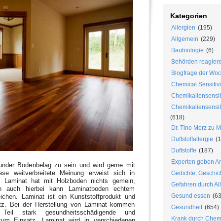
Kategorien
Allergien
(195)
Allgemein
(229)
Baubiologie
(6)
Behörden reagier
Blogfrage der Wo
Chemical Sensitivi
Chemikaliensensib
Chemikaliensensiti
(618)
Dr. Tino Merz zu 
Duftstoffallergie
(1
Duftstoffe
(187)
Experten geben An
under Bodenbelag zu sein und wird gerne mit
ese weitverbreitete Meinung erweist sich in
Gedichte, Geschic
s. Laminat hat mit Holzboden nichts gemein,
Gefahren durch Al
h auch hierbei kann Laminatboden echtem
Gesund essen
(63
ichen. Laminat ist ein Kunststoffprodukt und
atz. Bei der Herstellung von Laminat kommen
Gesundheit
(654)
 Teil stark gesundheitsschädigende und
Krank durch Chem
zum Einsatz. Laminat wird in verschiedenen