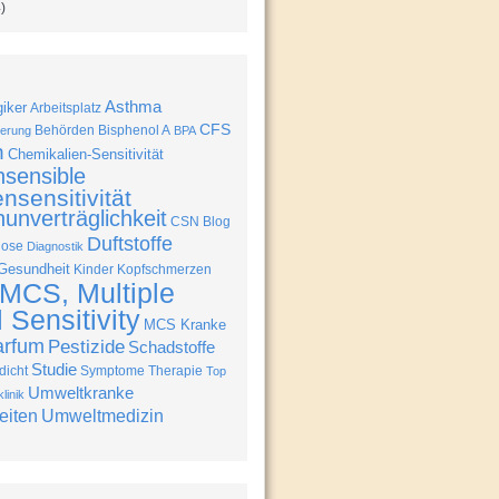
)
Asthma
giker
Arbeitsplatz
CFS
Behörden
Bisphenol A
erung
BPA
n
Chemikalien-Sensitivität
nsensible
nsensitivität
unverträglichkeit
CSN Blog
Duftstoffe
nose
Diagnostik
Gesundheit
Kinder
Kopfschmerzen
MCS, Multiple
Sensitivity
MCS Kranke
arfum
Pestizide
Schadstoffe
Studie
icht
Symptome
Therapie
Top
Umweltkranke
linik
eiten
Umweltmedizin