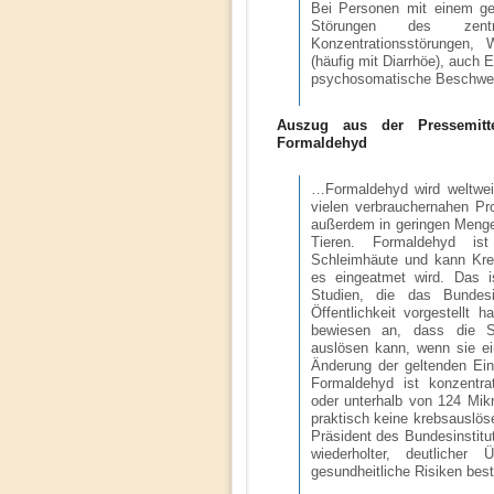
Bei Personen mit einem ge
Störungen des zentr
Konzentrationsstörungen, 
(häufig mit Diarrhöe), auch
psychosomatische Beschwe
Auszug aus der Pressemitt
Formaldehyd
…Formaldehyd wird weltwei
vielen verbrauchernahen Pr
außerdem in geringen Meng
Tieren. Formaldehyd ist
Schleimhäute und kann Kr
es eingeatmet wird. Das i
Studien, die das Bundesi
Öffentlichkeit vorgestellt h
bewiesen an, dass die 
auslösen kann, wenn sie ei
Änderung der geltenden Ein
Formaldehyd ist konzentra
oder unterhalb von 124 Mi
praktisch keine krebsauslös
Präsident des Bundesinstitut
wiederholter, deutlicher
gesundheitliche Risiken best