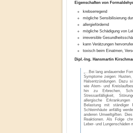
Eigenschaften von Formaldehy
krebserregend
mögliche Sensibilisierung du
allergiefördernd
mögliche Schädigung von Leb
irreversible Gesundheitssch
kann Verätzungen hervorrufe
toxisch beim Einatmen, Vers
Dipl.-Ing. Hansmartin Kirschm
„…Bei lang andauernder For
Symptome zeigen: Husten,
Halsentzündungen. Dazu si
wie Atem- und Kreislaufbes
hin zu Erbrechen, Schlaf
Stressanfälligkeit, Stör
allergische Erkrankunge
Belastung mit ständiger
Schleimhäute anfällig werd
anderen Umweltgiften. Dies
Reaktionen. Als Folge chr
Leber- und Lungenschäden m