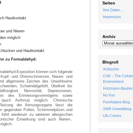
d
Seiten
Ihre Daten…
Impressum
rch Hautkontakt
er und Nieren
Archiv
äden möglich
n
chlucken und Hautkontakt
ann zu Formaldehyd:
Blogroll
Arztsuche
maldehyd-Exposition können sich folgende
CHE – The Collabo
 Kopf- und Ohrenschmerzen, Nasen- und
nd allgemeine Zeichen des Unwohlseins
Environment
chwerden, Schwindelgefühl, Übelkeit bis
Holzmann-Bauber
losigkeit, Nervosität, Depressionen,
ungen des Erinnerungsvermögens sowie
No Fun
n (auch Asthma) möglich. Chronische
PureNature Blog
 Reizung der Atmungsorgane lässt die
SWR Umweltblog
en gegenüber Pollen, Schimmelpilzen und
 führt wiederum zu weiteren allergischen
Ufo Comes
onischer Einwirkung sind auch Nieren-,
öglich.