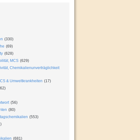
en
(330)
che
(69)
ty
(628)
ilität, MCS
(629)
vität, Chemikalienunverträglichkeit
MCS & Umweltkrankheiten
(17)
62)
twort
(56)
hten
(80)
ltagschemikalien
(553)
)
ikalien
(681)