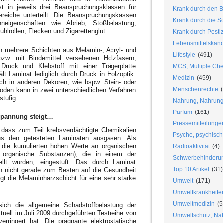
st in jeweils drei Beanspruchungsklassen für
Krank durch den B
ereiche unterteilt. Die Beanspruchungskassen
Krank durch die S
eigenschaften wie Abrieb, Stoßbelastung,
hlrollen, Flecken und Zigarettenglut.
Krank durch Pesti
Lebensmittelskan
en mehrere Schichten aus Melamin-, Acryl- und
Lifestyle
(491)
bzw. mit Bindemittel versehenen Holzfasern,
ruck und Klebstoff mit einer Trägerplatte
MCS, Multiple Chem
lt Laminat lediglich durch Druck in Holzoptik.
Medizin
(459)
uch in anderen Dekoren, wie bspw. Stein- oder
Menschenrechte
(
oden kann in zwei unterschiedlichen Verfahren
stufig.
Nahrung, Nahrungs
Parfum
(161)
Spannung steigt…
Pressemitteilunge
 dass zum Teil krebsverdächtigte Chemikalien
Psyche, psychisch
us den getesteten Laminaten ausgasen. Als
 die kumulierten hohen Werte an organischen
Radioaktivität
(4)
 organische Substanzen), die in einem der
Schwerbehinderu
ellt wurden, eingestuft. Das durch Laminat
Top 10 Artikel
(31)
h nicht gerade zum Besten auf die Gesundheit
rgt die Melaminharzschicht für eine sehr starke
Umwelt
(171)
Umweltkrankheite
Umweltmedizin
(5
 sich die allgemeine Schadstoffbelastung der
tuell im Juli 2009 durchgeführten Testreihe von
Umweltschutz, Nat
rringert hat. Die prägnante elektrostatische