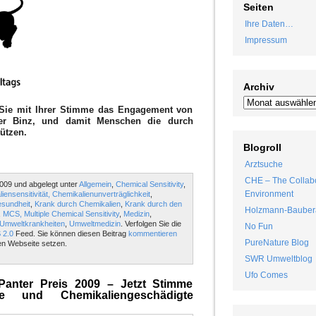
Seiten
Ihre Daten…
Impressum
Archiv
Sie mit Ihrer Stimme das Engagement von
ter Binz, und damit Menschen die durch
ützen.
Blogroll
Arztsuche
CHE – The Collabo
009 und abgelegt unter
Allgemein
,
Chemical Sensitivity
,
Environment
iensensitivität, Chemikalienunverträglichkeit
,
sundheit
,
Krank durch Chemikalien
,
Krank durch den
Holzmann-Bauber
,
MCS, Multiple Chemical Sensitivity
,
Medizin
,
Umweltkrankheiten
,
Umweltmedizin
. Verfolgen Sie die
No Fun
 2.0
Feed. Sie können diesen Beitrag
kommentieren
PureNature Blog
en Webseite setzen.
SWR Umweltblog
Ufo Comes
anter Preis 2009 – Jetzt Stimme
e und Chemikaliengeschädigte