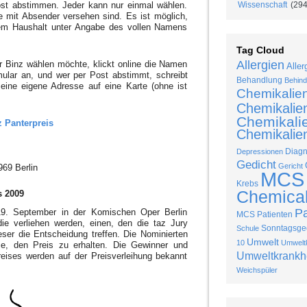
ost abstimmen. Jeder kann nur einmal wählen.
Wissenschaft
(294
 mit Absender versehen sind. Es ist möglich,
em Haushalt unter Angabe des vollen Namens
Tag Cloud
Allergien
er Binz wählen möchte, klickt online die Namen
Aller
ular an, und wer per Post abstimmt, schreibt
Behandlung
Behind
ine eigene Adresse auf eine Karte (ohne ist
Chemikalie
Chemikalie
Chemikalie
z Panterpreis
Chemikalien
Diag
Depressionen
Gedicht
Gericht
969 Berlin
MCS
Krebs
Chemical 
s 2009
P
19. September in der Komischen Oper Berlin
MCS Patienten
die verliehen werden, einen, den die taz Jury
Sonntagsged
Schule
eser die Entscheidung treffen. Die Nominierten
Umwelt
10
Umweltk
e, den Preis zu erhalten. Die Gewinner und
Umweltkrankh
eises werden auf der Preisverleihung bekannt
Weichspüler