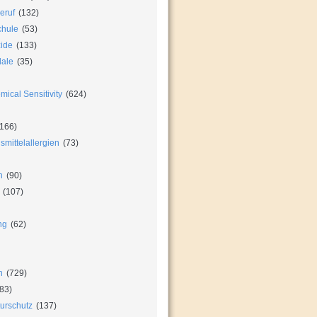
eruf
(132)
chule
(53)
zide
(133)
dale
(35)
ical Sensitivity
(624)
166)
mittelallergien
(73)
n
(90)
(107)
ng
(62)
n
(729)
83)
urschutz
(137)