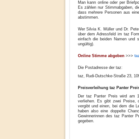
Man kann online oder per Briefp
Es zählen nur Stimmabgaben, die
dass mehrere Personen aus ein
abstimmen.
Wer Silvia K. Müller und Dr. Pet
über dem Adressfeld im taz Form
einfach die beiden Namen und se
ungültig).
Online Stimme abgeben
>>>
ta
Die Postadresse der taz:
taz, Rudi-Dutschke-Straße 23, 10
Preisverleihung taz Panter Prei
Der taz Panter Preis wird am 
verliehen. Es gibt zwei Preise, 
vergibt und einen, bei dem die L
haben also eine doppelte Chanc
Gewinnerinnen des taz Panter Pr
gegeben.