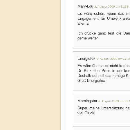
Mary-Lou
3. August 2009 um 11:38
Es wäre schön, wenn das mit
Engagement für Umweltkranke
allemal.
Ich drücke ganz fest die D
gerne weiter.
Energiefox
3. August 2009 um 17:2
Es wäre überhaupt nicht komis
Dr. Binz den Preis in der k
Deshalb schnell das richtige 
Gruß Energiefox
Morningstar
6. August 2009 um 07:
Super, meine Unterstützung hab
viel Glück!