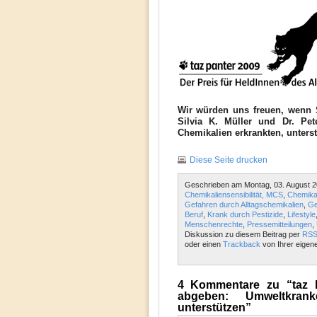
Wir würden uns freuen, wenn 
Silvia K. Müller und Dr. Pe
Chemikalien erkrankten, unterst
Diese Seite drucken
Geschrieben am Montag, 03. August 2
Chemikaliensensibilität, MCS
,
Chemikal
Gefahren durch Alltagschemikalien
,
Ge
Beruf
,
Krank durch Pestizide
,
Lifestyle
Menschenrechte
,
Pressemitteilungen
,
Diskussion zu diesem Beitrag per
RSS
oder einen
Trackback
von Ihrer eigen
4 Kommentare zu “taz P
abgeben: Umweltkrank
unterstützen”