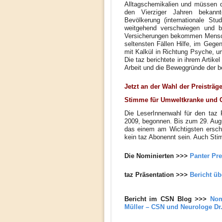
Alltagschemikalien und müssen des
den Vierziger Jahren bekannt
Bevölkerung (internationale St
weitgehend verschwiegen und bag
Versicherungen bekommen Mensche
seltensten Fällen Hilfe, im Gege
mit Kalkül in Richtung Psyche, 
Die taz berichtete in ihrem Artike
Arbeit und die Beweggründe der b
Jetzt an der Wahl der Preisträge
Stimme für Umweltkranke und 
Die LeserInnenwahl für den taz
2009, begonnen. Bis zum 29. Augu
das einem am Wichtigsten ersche
kein taz Abonennt sein. Auch Sti
Die Nominierten >>>
Panter Pre
taz Präsentation >>>
Bericht üb
Bericht im CSN Blog >>>
Nom
Müller – CSN und Neurologe Dr.