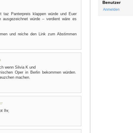
Benutzer
Anmelden
 taz Panterpreis klappen würde und Euer
 ausgezeichnet würde – verdient wäre es
aumen und reiche den Link zum Abstimmen
9
ch wenn Silvia K und
omischen Oper in Berlin bekommen würden.
Kreuzchen machen.
27
t Ihr,