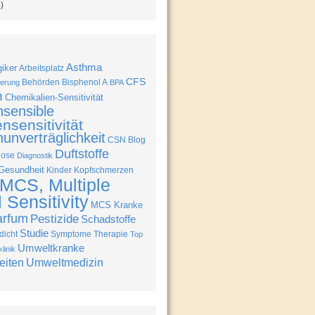
)
Asthma
giker
Arbeitsplatz
CFS
Behörden
Bisphenol A
erung
BPA
n
Chemikalien-Sensitivität
nsensible
nsensitivität
unverträglichkeit
CSN Blog
Duftstoffe
nose
Diagnostik
Gesundheit
Kinder
Kopfschmerzen
MCS, Multiple
Sensitivity
MCS Kranke
arfum
Pestizide
Schadstoffe
Studie
icht
Symptome
Therapie
Top
Umweltkranke
linik
eiten
Umweltmedizin