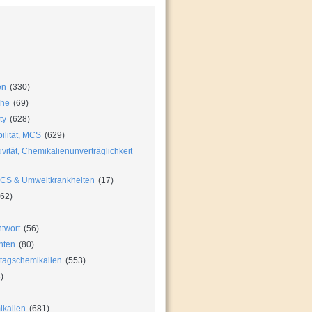
en
(330)
che
(69)
ty
(628)
ilität, MCS
(629)
vität, Chemikalienunverträglichkeit
MCS & Umweltkrankheiten
(17)
62)
twort
(56)
hten
(80)
ltagschemikalien
(553)
)
ikalien
(681)