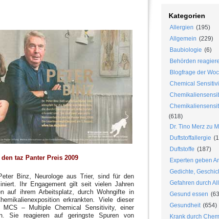
Kategorien
Allergien
(195)
Allgemein
(229)
Baubiologie
(6)
Behörden reagier
Blogfrage der Wo
Chemical Sensitivi
Chemikaliensensib
Chemikaliensensiti
(618)
Dr. Tino Merz zu 
Duftstoffallergie
(1
Duftstoffe
(187)
 den taz Panter Preis 2009
Experten geben An
Gedichte, Geschic
Peter Binz, Neurologe aus Trier, sind für den
Gefahren durch Al
niert. Ihr Engagement gilt seit vielen Jahren
 auf ihrem Arbeitsplatz, durch Wohngifte in
Gesund essen
(63
emikalienexposition erkrankten. Viele dieser
Gesundheit
(654)
 MCS – Multiple Chemical Sensitivity, einer
en. Sie reagieren auf geringste Spuren von
Krank durch Chem