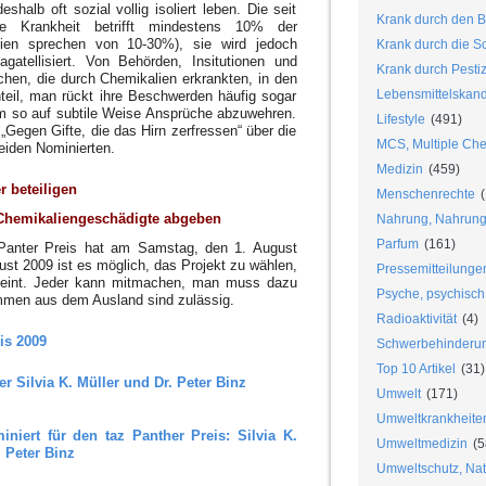
halb oft sozial vollig isoliert leben. Die seit
Krank durch den B
e Krankheit betrifft mindestens 10% der
udien sprechen von 10-30%), sie wird jedoch
Krank durch die S
atellisiert. Von Behörden, Insitutionen und
Krank durch Pesti
n, die durch Chemikalien erkrankten, in den
Lebensmittelskan
nteil, man rückt ihre Beschwerden häufig sogar
um so auf subtile Weise Ansprüche abzuwehren.
Lifestyle
(491)
l „Gegen Gifte, die das Hirn zerfressen“ über die
MCS, Multiple Chem
eiden Nominierten.
Medizin
(459)
r beteiligen
Menschenrechte
(
Chemikaliengeschädigte abgeben
Nahrung, Nahrungs
Parfum
(161)
 Panter Preis hat am Samstag, den 1. August
st 2009 ist es möglich, das Projekt zu wählen,
Pressemitteilunge
int.
Jeder kann mitmachen, man muss dazu
Psyche, psychisch
mmen aus dem Ausland sind zulässig.
Radioaktivität
(4)
is 2009
Schwerbehinderu
Top 10 Artikel
(31)
er Silvia K. Müller und Dr. Peter Binz
Umwelt
(171)
Umweltkrankheite
iniert für den taz Panther Preis: Silvia K.
Umweltmedizin
(5
 Peter Binz
Umweltschutz, Nat