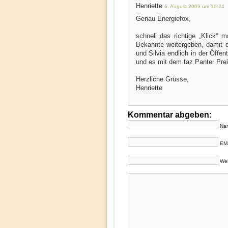
Henriette
6. August 2009 um 10:24
Genau Energiefox,
schnell das richtige „Klick“
Bekannte weitergeben, damit 
und Silvia endlich in der Öffe
und es mit dem taz Panter Preis
Herzliche Grüsse,
Henriette
Kommentar abgeben:
Nam
EMa
Web