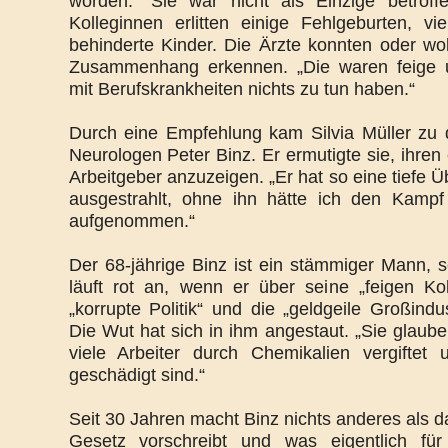
worden.“ Sie war nicht als Einzige betrof
Kolleginnen erlitten einige Fehlgeburten, v
behinderte Kinder. Die Ärzte konnten oder wol
Zusammenhang erkennen. „Die waren feige u
mit Berufskrankheiten nichts zu tun haben.“
Durch eine Empfehlung kam Silvia Müller zu 
Neurologen Peter Binz. Er ermutigte sie, ihre
Arbeitgeber anzuzeigen. „Er hat so eine tiefe
ausgestrahlt, ohne ihn hätte ich den Kampf
aufgenommen.“
Der 68-jährige Binz ist ein stämmiger Mann, s
läuft rot an, wenn er über seine „feigen Kol
„korrupte Politik“ und die „geldgeile Großindus
Die Wut hat sich in ihm angestaut. „Sie glaube
viele Arbeiter durch Chemikalien vergiftet
geschädigt sind.“
Seit 30 Jahren macht Binz nichts anderes als 
Gesetz vorschreibt und was eigentlich für