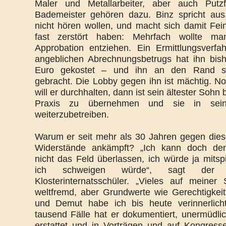
Maler und Metallarbeiter, aber auch Putz
Bademeister gehören dazu. Binz spricht aus
nicht hören wollen, und macht sich damit Fein
fast zerstört haben: Mehrfach wollte m
Approbation entziehen. Ein Ermittlungsverf
angeblichen Abrechnungsbetrugs hat ihn bis
Euro gekostet – und ihn an den Rand se
gebracht. Die Lobby gegen ihn ist mächtig. No
will er durchhalten, dann ist sein ältester Sohn 
Praxis zu übernehmen und sie in sei
weiterzubetreiben.
Warum er seit mehr als 30 Jahren gegen die
Widerstände ankämpft? „Ich kann doch de
nicht das Feld überlassen, ich würde ja mitsp
ich schweigen würde“, sagt der e
Klosterinternatsschüler. „Vieles auf meiner
weltfremd, aber Grundwerte wie Gerechtigkeit,
und Demut habe ich bis heute verinnerlich
tausend Fälle hat er dokumentiert, unermüdli
erstattet und in Vorträgen und auf Kongress