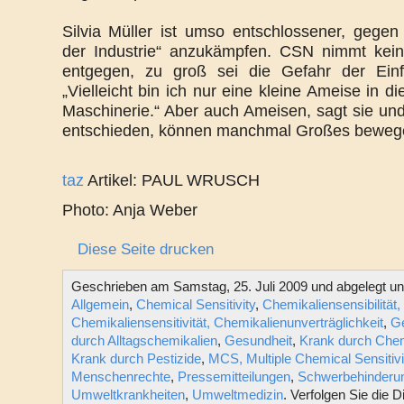
Silvia Müller ist umso entschlossener, gegen
der Industrie“ anzukämpfen. CSN nimmt kei
entgegen, zu groß sei die Gefahr der Einf
„Vielleicht bin ich nur eine kleine Ameise in d
Maschinerie.“ Aber auch Ameisen, sagt sie und
entschieden, können manchmal Großes beweg
taz
Artikel: PAUL WRUSCH
Photo: Anja Weber
Diese Seite drucken
Geschrieben am Samstag, 25. Juli 2009 und abgelegt un
Allgemein
,
Chemical Sensitivity
,
Chemikaliensensibilität
Chemikaliensensitivität, Chemikalienunverträglichkeit
,
Ge
durch Alltagschemikalien
,
Gesundheit
,
Krank durch Chem
Krank durch Pestizide
,
MCS, Multiple Chemical Sensitivi
Menschenrechte
,
Pressemitteilungen
,
Schwerbehinderu
Umweltkrankheiten
,
Umweltmedizin
. Verfolgen Sie die 