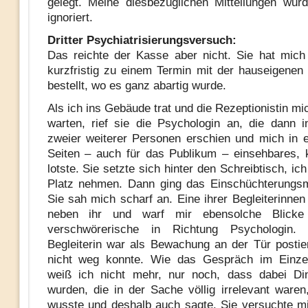
gelegt. Meine diesbezüglichen Mitteilungen wur
ignoriert.
Dritter Psychiatrisierungsversuch:
Das reichte der Kasse aber nicht. Sie hat mich
kurzfristig zu einem Termin mit der hauseigenen
bestellt, wo es ganz abartig wurde.
Als ich ins Gebäude trat und die Rezeptionistin m
warten, rief sie die Psychologin an, die dann i
zweier weiterer Personen erschien und mich in e
Seiten – auch für das Publikum – einsehbares, 
lotste. Sie setzte sich hinter den Schreibtisch, ich
Platz nehmen. Dann ging das Einschüchterungsm
Sie sah mich scharf an. Eine ihrer Begleiterinnen
neben ihr und warf mir ebensolche Blicke
verschwörerische in Richtung Psychologin.
Begleiterin war als Bewachung an der Tür postier
nicht weg konnte. Wie das Gespräch im Einzeln
weiß ich nicht mehr, nur noch, dass dabei Di
wurden, die in der Sache völlig irrelevant waren
wusste und deshalb auch sagte. Sie versuchte m