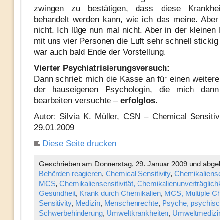
zwingen zu bestätigen, dass diese Krankhe
behandelt werden kann, wie ich das meine. Aber
nicht. Ich lüge nun mal nicht. Aber in der kleine
mit uns vier Personen die Luft sehr schnell sticki
war auch bald Ende der Vorstellung.
Vierter Psychiatrisierungsversuch:
Dann schrieb mich die Kasse an für einen weitere
der hauseigenen Psychologin, die mich dan
bearbeiten versuchte –
erfolglos.
Autor: Silvia K. Müller, CSN – Chemical Sensitiv
29.01.2009
Diese Seite drucken
Geschrieben am Donnerstag, 29. Januar 2009 und abgel
Behörden reagieren
,
Chemical Sensitivity
,
Chemikaliensen
MCS
,
Chemikaliensensitivität, Chemikalienunverträglichk
Gesundheit
,
Krank durch Chemikalien
,
MCS, Multiple C
Sensitivity
,
Medizin
,
Menschenrechte
,
Psyche, psychisc
Schwerbehinderung
,
Umweltkrankheiten
,
Umweltmedizi