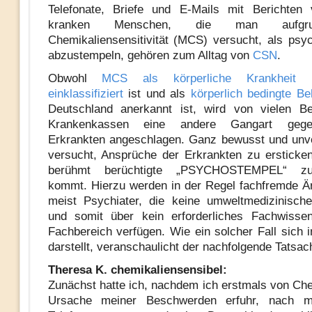
Telefonate, Briefe und E-Mails mit Berichten
kranken Menschen, die man aufgru
Chemikaliensensitivität (MCS) versucht, als psy
abzustempeln, gehören zum Alltag von
CSN
.
Obwohl
MCS als körperliche Krankheit
einklassifiziert
ist und als
körperlich bedingte B
Deutschland anerkannt ist, wird von vielen B
Krankenkassen eine andere Gangart geg
Erkrankten angeschlagen. Ganz bewusst und unv
versucht, Ansprüche der Erkrankten zu ersticke
berühmt berüchtigte „PSYCHOSTEMPEL“ z
kommt. Hierzu werden in der Regel fachfremde Ä
meist Psychiater, die keine umweltmedizinisch
und somit über kein erforderliches Fachwisse
Fachbereich verfügen. Wie ein solcher Fall sich i
darstellt, veranschaulicht der nachfolgende Tatsac
Theresa K. chemikaliensensibel:
Zunächst hatte ich, nachdem ich erstmals von Che
Ursache meiner Beschwerden erfuhr, nach m