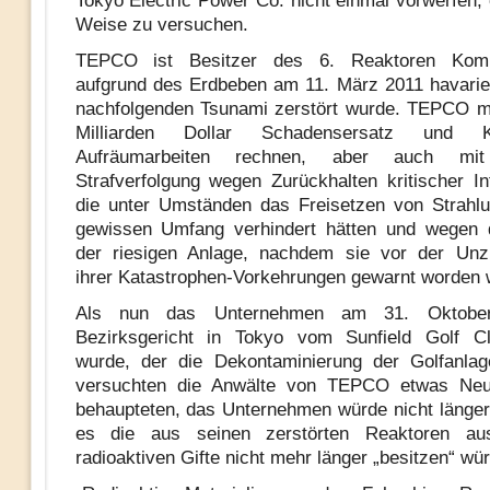
Tokyo Electric Power Co. nicht einmal vorwerfen, 
Weise zu versuchen.
TEPCO ist Besitzer des 6. Reaktoren Komp
aufgrund des Erdbeben am 11. März 2011 havari
nachfolgenden Tsunami zerstört wurde. TEPCO m
Milliarden Dollar Schadensersatz und 
Aufräumarbeiten rechnen, aber auch mit
Strafverfolgung wegen Zurückhalten kritischer In
die unter Umständen das Freisetzen von Strahl
gewissen Umfang verhindert hätten und wegen 
der riesigen Anlage, nachdem sie vor der Unzu
ihrer Katastrophen-Vorkehrungen gewarnt worden 
Als nun das Unternehmen am 31. Oktobe
Bezirksgericht in Tokyo vom Sunfield Golf Cl
wurde, der die Dekontaminierung der Golfanlag
versuchten die Anwälte von TEPCO etwas Neua
behaupteten, das Unternehmen würde nicht länger 
es die aus seinen zerstörten Reaktoren au
radioaktiven Gifte nicht mehr länger „besitzen“ wü