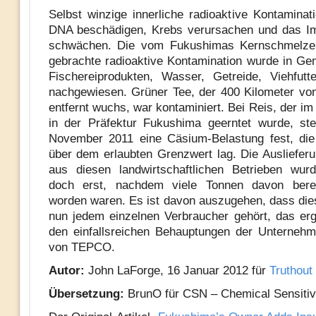
Selbst winzige innerliche radioaktive Kontaminat
DNA beschädigen, Krebs verursachen und das 
schwächen. Die vom Fukushimas Kernschmelze
gebrachte radioaktive Kontamination wurde in Ge
Fischereiprodukten, Wasser, Getreide, Viehfut
nachgewiesen. Grüner Tee, der 400 Kilometer v
entfernt wuchs, war kontaminiert. Bei Reis, der i
in der Präfektur Fukushima geerntet wurde, st
November 2011 eine Cäsium-Belastung fest, die
über dem erlaubten Grenzwert lag. Die Ausliefer
aus diesen landwirtschaftlichen Betrieben wur
doch erst, nachdem viele Tonnen davon berei
worden waren. Es ist davon auszugehen, dass die
nun jedem einzelnen Verbraucher gehört, das erg
den einfallsreichen Behauptungen der Unterneh
von TEPCO.
Autor:
John LaForge, 16 Januar 2012 für
Truthout
Übersetzung:
BrunO für CSN – Chemical Sensitiv