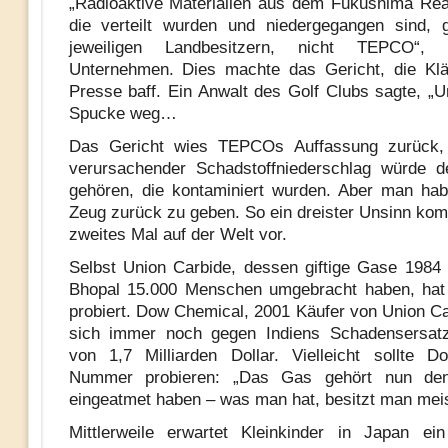
„Radioaktive Materialien aus dem Fukushima Rea
die verteilt wurden und niedergegangen sind, 
jeweiligen Landbesitzern, nicht TEPCO“,
Unternehmen. Dies machte das Gericht, die Klä
Presse baff. Ein Anwalt des Golf Clubs sagte, „Un
Spucke weg…
Das Gericht wies TEPCOs Auffassung zurück,
verursachender Schadstoffniederschlag würde d
gehören, die kontaminiert wurden. Aber man ha
Zeug zurück zu geben. So ein dreister Unsinn ko
zweites Mal auf der Welt vor.
Selbst Union Carbide, dessen giftige Gase 1984 
Bhopal 15.000 Menschen umgebracht haben, hat 
probiert. Dow Chemical, 2001 Käufer von Union Ca
sich immer noch gegen Indiens Schadensersatz
von 1,7 Milliarden Dollar. Vielleicht sollte
Nummer probieren: „Das Gas gehört nun den
eingeatmet haben – was man hat, besitzt man mei
Mittlerweile erwartet Kleinkinder in Japan ei