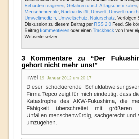
Behörden reagieren
,
Gefahren durch Alltagschemikalien
Menschenrechte
,
Radioaktivität
,
Umwelt
,
Umweltkrankhe
Umweltmedizin
,
Umweltschutz, Naturschutz
. Verfolgen 
Diskussion zu diesem Beitrag per
RSS 2.0
Feed. Sie kö
Beitrag
kommentieren
oder einen
Trackback
von Ihrer e
Webseite setzen.
3 Kommentare zu “Der Fukushim
gehört nicht mehr uns!”
Twei
19. Januar 2012 um 20:17
Dieser schockierende Schuldabweisungsve
Firma Tepco zeigt für mich eindeutig, dass d
Katastrophe des AKW-Fukushima, die men
Fähigkeit überschreitet mit größeren 
Unfällen menschenwürdig, sachgerecht und v
umzugehen.