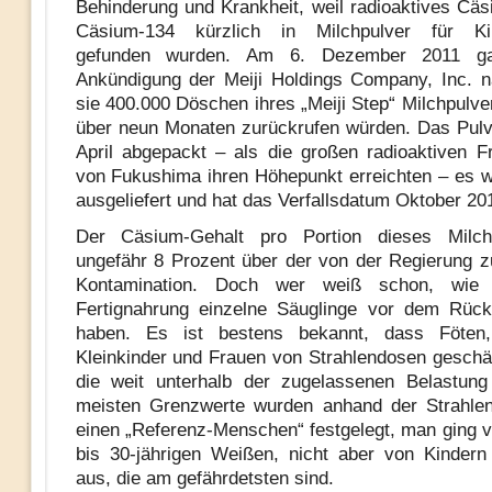
Behinderung und Krankheit, weil radioaktives Cä
Cäsium-134 kürzlich in Milchpulver für Ki
gefunden wurden. Am 6. Dezember 2011 g
Ankündigung der Meiji Holdings Company, Inc. 
sie 400.000 Döschen ihres „Meiji Step“ Milchpulve
über neun Monaten zurückrufen würden. Das Pul
April abgepackt – als die großen radioaktiven F
von Fukushima ihren Höhepunkt erreichten – es 
ausgeliefert und hat das Verfallsdatum Oktober 20
Der Cäsium-Gehalt pro Portion dieses Milch
ungefähr 8 Prozent über der von der Regierung 
Kontamination. Doch wer weiß schon, wie v
Fertignahrung einzelne Säuglinge vor dem Rück
haben. Es ist bestens bekannt, dass Föten,
Kleinkinder und Frauen von Strahlendosen geschä
die weit unterhalb der zugelassenen Belastung
meisten Grenzwerte wurden anhand der Strahlen
einen „Referenz-Menschen“ festgelegt, man ging 
bis 30-jährigen Weißen, nicht aber von Kinder
aus, die am gefährdetsten sind.