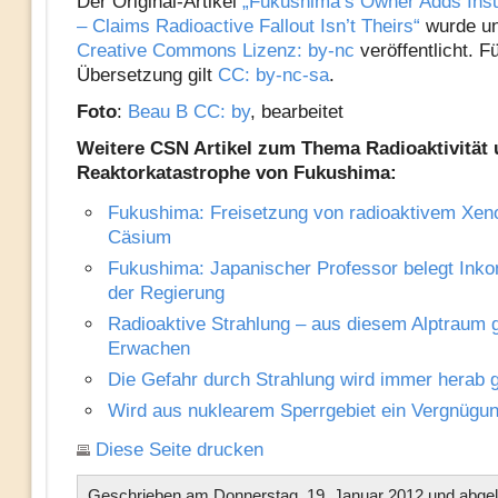
Der Original-Artikel
„Fukushima’s Owner Adds Insul
– Claims Radioactive Fallout Isn’t Theirs“
wurde un
Creative Commons Lizenz: by-nc
veröffentlicht. F
Übersetzung gilt
CC: by-nc-sa
.
Foto
:
Beau B
CC: by
, bearbeitet
Weitere CSN Artikel zum Thema Radioaktivität 
Reaktorkatastrophe von Fukushima:
Fukushima: Freisetzung von radioaktivem Xen
Cäsium
Fukushima: Japanischer Professor belegt Ink
der Regierung
Radioaktive Strahlung – aus diesem Alptraum g
Erwachen
Die Gefahr durch Strahlung wird immer herab g
Wird aus nuklearem Sperrgebiet ein Vergnügu
Diese Seite drucken
Geschrieben am Donnerstag, 19. Januar 2012 und abgel