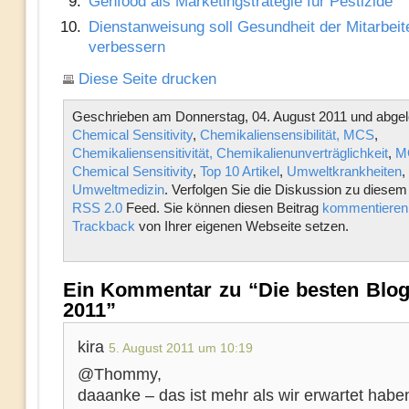
Genfood als Marketingstrategie für Pestizide
Dienstanweisung soll Gesundheit der Mitarbeit
verbessern
Diese Seite drucken
Geschrieben am Donnerstag, 04. August 2011 und abgele
Chemical Sensitivity
,
Chemikaliensensibilität, MCS
,
Chemikaliensensitivität, Chemikalienunverträglichkeit
,
MC
Chemical Sensitivity
,
Top 10 Artikel
,
Umweltkrankheiten
,
Umweltmedizin
. Verfolgen Sie die Diskussion zu diesem
RSS 2.0
Feed. Sie können diesen Beitrag
kommentieren
Trackback
von Ihrer eigenen Webseite setzen.
Ein Kommentar zu “Die besten Blog
2011”
kira
5. August 2011 um 10:19
@Thommy,
daaanke – das ist mehr als wir erwartet habe