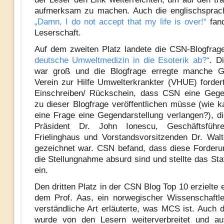
aufmerksam zu machen. Auch die englischsprach
„Damn, I do not accept that my life is over!“
fand
Leserschaft.
Auf dem zweiten Platz landete die CSN-Blogfra
deutsche Umweltmedizin in die Esoterik ab?“
. D
war groß und die Blogfrage erregte manche G
Verein zur Hilfe Umwelterkrankter (VHUE) forder
Einschreiben/ Rückschein, dass CSN eine Gegen
zu dieser Blogfrage veröffentlichen müsse (wie 
eine Frage eine Gegendarstellung verlangen?), d
Präsident Dr. John Ionescu, Geschäftsführ
Frielinghaus und Vorstandsvorsitzenden Dr. Wal
gezeichnet war. CSN befand, dass diese Forder
die Stellungnahme absurd sind und stellte das Sta
ein.
Den dritten Platz in der CSN Blog Top 10 erzielte ei
dem Prof. Aas, ein norwegischer Wissenschaftler
verständliche Art erläuterte, was MCS ist. Auch d
wurde von den Lesern weiterverbreitet und auf