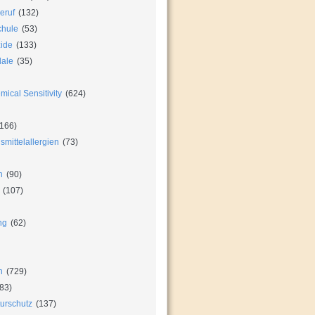
eruf
(132)
chule
(53)
zide
(133)
dale
(35)
ical Sensitivity
(624)
166)
mittelallergien
(73)
n
(90)
(107)
ng
(62)
n
(729)
83)
urschutz
(137)