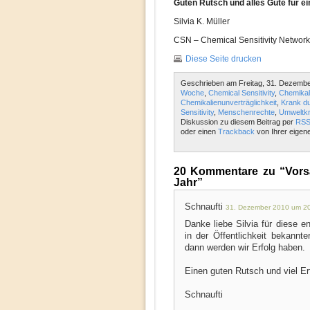
Guten Rutsch und alles Gute für ei
Silvia K. Müller
CSN – Chemical Sensitivity Network
Diese Seite drucken
Geschrieben am Freitag, 31. Dezembe
Woche
,
Chemical Sensitivity
,
Chemikali
Chemikalienunverträglichkeit
,
Krank du
Sensitivity
,
Menschenrechte
,
Umweltkr
Diskussion zu diesem Beitrag per
RSS
oder einen
Trackback
von Ihrer eigen
20 Kommentare zu “Vorsä
Jahr”
Schnaufti
31. Dezember 2010 um 2
Danke liebe Silvia für diese
in der Öffentlichkeit bekann
dann werden wir Erfolg haben.
Einen guten Rutsch und viel Er
Schnaufti