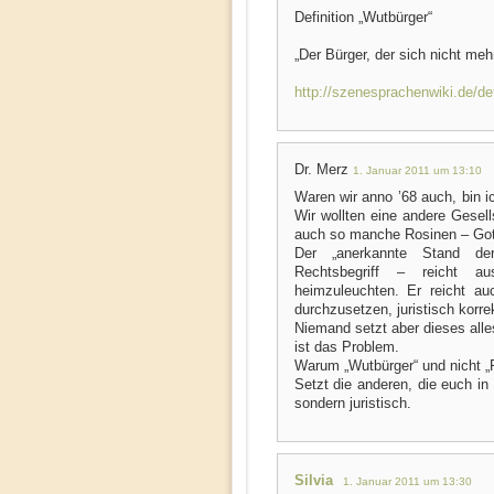
Definition „Wutbürger“
„Der Bürger, der sich nicht meh
http://szenesprachenwiki.de/def
Dr. Merz
1. Januar 2011 um 13:10
Waren wir anno ’68 auch, bin i
Wir wollten eine andere Gesel
auch so manche Rosinen – Gott
Der „anerkannte Stand der
Rechtsbegriff – reicht au
heimzuleuchten. Er reicht a
durchzusetzen, juristisch korre
Niemand setzt aber dieses all
ist das Problem.
Warum „Wutbürger“ und nicht „
Setzt die anderen, die euch in
sondern juristisch.
Silvia
1. Januar 2011 um 13:30