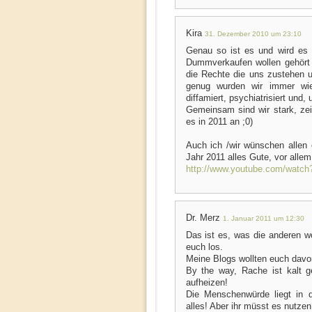
Kira
31. Dezember 2010 um 23:10
Genau so ist es und wird es 
Dummverkaufen wollen gehört 
die Rechte die uns zustehen 
genug wurden wir immer wiede
diffamiert, psychiatrisiert und
Gemeinsam sind wir stark, zei
es in 2011 an ;0)
Auch ich /wir wünschen allen
Jahr 2011 alles Gute, vor alle
http://www.youtube.com/wat
Dr. Merz
1. Januar 2011 um 12:30
Das ist es, was die anderen wo
euch los.
Meine Blogs wollten euch davor
By the way, Rache ist kalt g
aufheizen!
Die Menschenwürde liegt in d
alles! Aber ihr müsst es nutzen