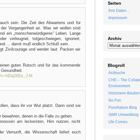
Seiten
Ihre Daten…
Impressum
auch sein. Die Zeit des Abwartens und für
der Vergangenheit an. Was wir wollen sind
und ein „menschenwürdigeres“ Leben. Lange
Archiv
r verleugnet, totgeschwiegen, ignoriert,
, und…. damit muß endlich Schluß sein.
gt Zivilcourage und werdet laut. Packen wir
 einen guten Rutsch und für das kommende
Blogroll
m Gesundheit.
Arztsuche
ch?v=NDqD0Dz_J-M
CHE – The Collabo
Environment
Holzmann-Bauber
No Fun
llen, dass ihr vor Wut platzt. Dann sind sie
PureNature Blog
SWR Umweltblog
 bewahren, denen in die Falle zu gehen.
enossen am leckersten, Hirn nutzen, nicht
Ufo Comes
er Vernunft, die Wissenschaft liefert euch
.