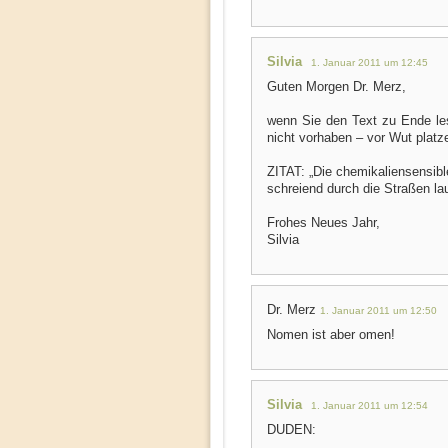
Silvia
1. Januar 2011 um 12:45
Guten Morgen Dr. Merz,
wenn Sie den Text zu Ende le
nicht vorhaben – vor Wut platz
ZITAT: „Die chemikaliensensibl
schreiend durch die Straßen la
Frohes Neues Jahr,
Silvia
Dr. Merz
1. Januar 2011 um 12:50
Nomen ist aber omen!
Silvia
1. Januar 2011 um 12:54
DUDEN: