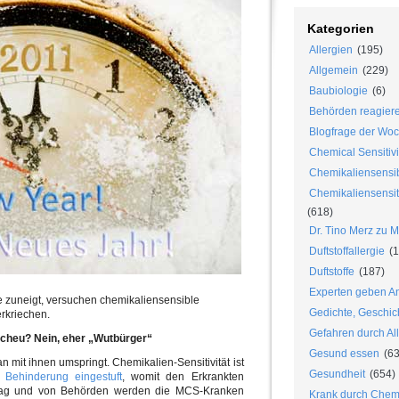
Kategorien
Allergien
(195)
Allgemein
(229)
Baubiologie
(6)
Behörden reagier
Blogfrage der Wo
Chemical Sensitivi
Chemikaliensensib
Chemikaliensensiti
(618)
Dr. Tino Merz zu 
Duftstoffallergie
(1
Duftstoffe
(187)
Experten geben An
 zuneigt, versuchen chemikaliensensible
Gedichte, Geschic
rkriechen.
Gefahren durch Al
heu? Nein, eher „Wutbürger“
Gesund essen
(63
n mit ihnen umspringt. Chemikalien-Sensitivität ist
Gesundheit
(654)
 Behinderung eingestuft
, womit den Erkrankten
lltag und von Behörden werden die MCS-Kranken
Krank durch Chem