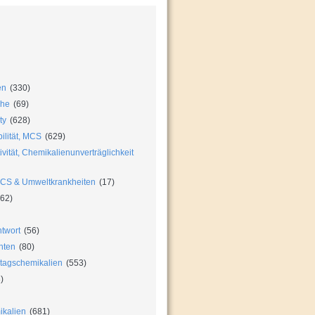
en
(330)
che
(69)
ty
(628)
ilität, MCS
(629)
vität, Chemikalienunverträglichkeit
MCS & Umweltkrankheiten
(17)
62)
twort
(56)
hten
(80)
ltagschemikalien
(553)
)
ikalien
(681)