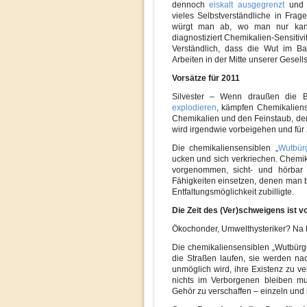
dennoch
eiskalt ausgegrenzt
und „
vieles Selbstverständliche in Frag
würgt man ab, wo man nur kann
diagnostiziert Chemikalien-Sensitivit
Verständlich, dass die Wut im B
Arbeiten in der Mitte unserer Gesells
Vorsätze für 2011
Silvester – Wenn draußen die B
explodieren
, kämpfen Chemikaliens
Chemikalien und den Feinstaub, der 
wird irgendwie vorbeigehen und für 2
Die chemikaliensensiblen „
Wutbür
ucken und sich verkriechen. Chemi
vorgenommen, sicht- und hörbar 
Fähigkeiten einsetzen, denen man b
Entfaltungsmöglichkeit zubilligte.
Die Zeit des (Ver)schweigens ist v
Ökochonder, Umwelthysteriker? Na k
Die chemikaliensensiblen „Wutbürg
die Straßen laufen, sie werden nac
unmöglich wird, ihre Existenz zu v
nichts im Verborgenen bleiben m
Gehör zu verschaffen – einzeln und 