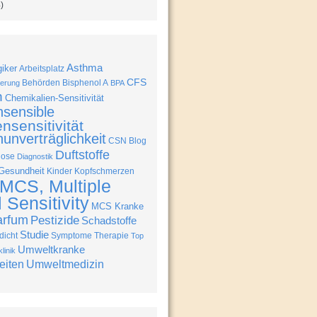
)
Asthma
giker
Arbeitsplatz
CFS
Behörden
Bisphenol A
erung
BPA
n
Chemikalien-Sensitivität
nsensible
nsensitivität
unverträglichkeit
CSN Blog
Duftstoffe
nose
Diagnostik
Gesundheit
Kinder
Kopfschmerzen
MCS, Multiple
Sensitivity
MCS Kranke
arfum
Pestizide
Schadstoffe
Studie
icht
Symptome
Therapie
Top
Umweltkranke
linik
eiten
Umweltmedizin