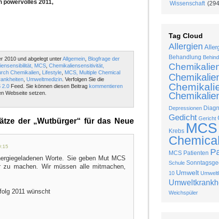
n powervolles 2011,
Wissenschaft
(294
Tag Cloud
Allergien
Aller
Behandlung
Behind
r 2010 und abgelegt unter
Allgemein
,
Blogfrage der
Chemikalie
ensensibilität, MCS
,
Chemikaliensensitivität,
rch Chemikalien
,
Lifestyle
,
MCS, Multiple Chemical
Chemikalie
ankheiten
,
Umweltmedizin
. Verfolgen Sie die
Chemikalie
 2.0
Feed. Sie können diesen Beitrag
kommentieren
en Webseite setzen.
Chemikalien
Diag
Depressionen
Gedicht
Gericht
tze der „Wutbürger“ für das Neue
MCS
Krebs
Chemical 
0:15
P
MCS Patienten
 energiegeladenen Worte. Sie geben Mut MCS
Sonntagsged
Schule
ter zu machen. Wir müssen alle mitmachen,
Umwelt
10
Umweltk
Umweltkrankh
folg 2011 wünscht
Weichspüler