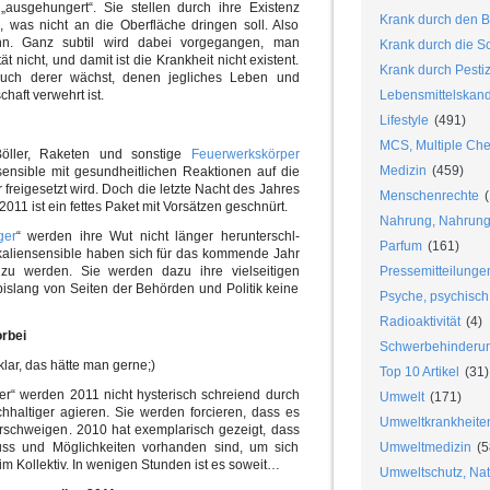
ausgehungert“. Sie stellen durch ihre Existenz
Krank durch den B
e, was nicht an die Oberfläche dringen soll. Also
. Ganz subtil wird dabei vorgegangen, man
Krank durch die S
ät nicht, und damit ist die Krankheit nicht existent.
Krank durch Pesti
auch derer wächst, denen jegliches Leben und
chaft verwehrt ist.
Lebensmittelskan
Lifestyle
(491)
MCS, Multiple Chem
öller, Raketen und sonstige
Feuerwerkskörper
Medizin
(459)
ensible mit gesundheitlichen Reaktionen auf die
freigesetzt wird. Doch die letzte Nacht des Jahres
Menschenrechte
(
011 ist ein fettes Paket mit Vorsätzen geschnürt.
Nahrung, Nahrungs
ger
“ werden ihre Wut nicht länger herunterschl-
Parfum
(161)
kaliensensible haben sich für das kommende Jahr
zu werden. Sie werden dazu ihre vielseitigen
Pressemitteilunge
islang von Seiten der Behörden und Politik keine
Psyche, psychisch
Radioaktivität
(4)
orbei
Schwerbehinderu
lar, das hätte man gerne;)
Top 10 Artikel
(31)
er“ werden 2011 nicht hysterisch schreiend durch
Umwelt
(171)
hhaltiger agieren. Sie werden forcieren, dass es
Umweltkrankheite
erschweigen. 2010 hat exemplarisch gezeigt, dass
uss und Möglichkeiten vorhanden sind, um sich
Umweltmedizin
(5
im Kollektiv. In wenigen Stunden ist es soweit…
Umweltschutz, Nat