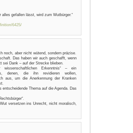
r alles gefallen lässt, wird zum Wutbürger.“
inition/6425/
ch noch, aber nicht wütend, sondern präzise.
lschaft. Das haben wir auch geschafft, wenn
 sei Dank – auf der Strecke blieben.
 wissenschaftlichen Erkenntnis“ – ein
s, denen, die ihn revidieren wollen,
uch aus, um die Anerkennung der Kranken
kt.
es entscheidende Thema auf die Agenda. Das
Rechtsbürger“.
 Wut versetzen ins Unrecht, nicht moralisch,