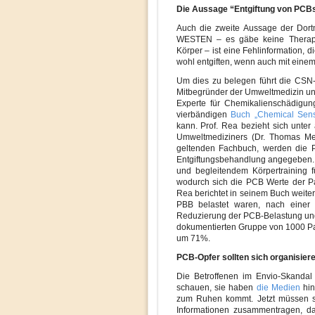
Die Aussage “Entgiftung von PCBs 
Auch die zweite Aussage der Dor
WESTEN – es gäbe keine Therapie
Körper – ist eine Fehlinformation, d
wohl entgiften, wenn auch mit eine
Um dies zu belegen führt die CSN
Mitbegründer der Umweltmedizin und
Experte für Chemikalienschädigung
vierbändigen
Buch „Chemical Sensit
kann. Prof. Rea bezieht sich unte
Umweltmediziners (Dr. Thomas Mey
geltenden Fachbuch, werden die 
Entgiftungsbehandlung angegeben. 
und begleitendem Körpertraining f
wodurch sich die PCB Werte der Pat
Rea berichtet in seinem Buch weiter
PBB belastet waren, nach eine
Reduzierung der PCB-Belastung und
dokumentierten Gruppe von 1000 Pat
um 71%.
PCB-Opfer sollten sich organisie
Die Betroffenen im Envio-Skandal
schauen, sie haben
die Medien
hin
zum Ruhen kommt. Jetzt müssen si
Informationen zusammentragen, dam