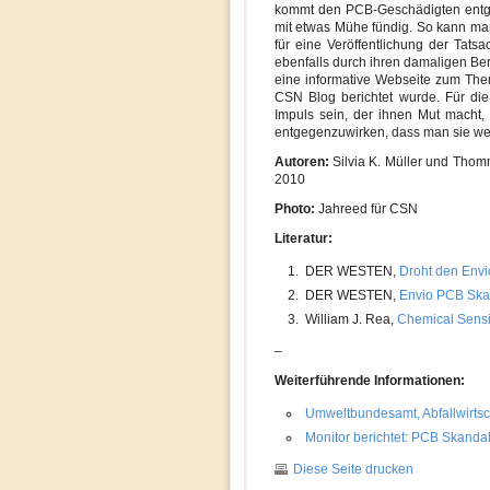
kommt den PCB-Geschädigten entgeg
mit etwas Mühe fündig. So kann ma
für eine Veröffentlichung der Tats
ebenfalls durch ihren damaligen Beru
eine informative Webseite zum Th
CSN Blog berichtet wurde. Für die
Impuls sein, der ihnen Mut macht,
entgegenzuwirken, dass man sie weit
Autoren:
Silvia K. Müller und Thom
2010
Photo:
Jahreed für CSN
Literatur:
DER WESTEN,
Droht den Envi
DER WESTEN,
Envio PCB Skan
William J. Rea,
Chemical Sensit
–
Weiterführende Informationen:
Umweltbundesamt, Abfallwirtsc
Monitor berichtet: PCB Skanda
Diese Seite drucken