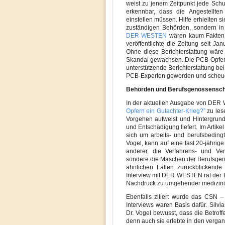
weist zu jenem Zeitpunkt jede Schul
erkennbar, dass die Angestellt
einstellen müssen. Hilfe erhielten s
zuständigen Behörden, sondern in
DER WESTEN
wären kaum Fakten 
veröffentlichte die Zeitung seit Ja
Ohne diese Berichterstattung wäre 
Skandal gewachsen. Die PCB-Opfer
unterstützende Berichterstattung bei
PCB-Experten geworden und scheu
Behörden und Berufsgenossensch
In der aktuellen Ausgabe von DER W
Opfern ein Gutachter-Krieg?”
zu lese
Vorgehen aufweist und Hintergrund
und Entschädigung liefert. Im Artikel
sich um arbeits- und berufsbedingt 
Vogel, kann auf eine fast 20-jährig
anderer, die Verfahrens- und Ve
sondere die Maschen der Berufsgeno
ähnlichen Fällen zurückblickende 
Interview mit DER WESTEN rät der 
Nachdruck zu umgehender medizinis
Ebenfalls zitiert wurde das CSN –
Interviews waren Basis dafür. Silvia
Dr. Vogel bewusst, dass die Betrof
denn auch sie erlebte in den verga