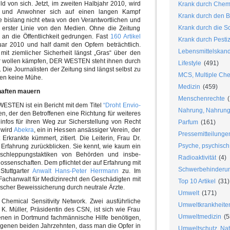
d von sich. Jetzt, im zweiten Halbjahr 2010, wird
Krank durch Chem
en und Anwohner sich auf einen langen Kampf
Krank durch den B
ie bislang nicht etwa von den Verantwortlichen und
Krank durch die S
 erster Linie von den Medien. Ohne die Zeitung
an die Öffentlichkeit gedrungen. Fast
160 Artikel
Krank durch Pesti
nuar 2010 und half damit den Opfern beträchtlich.
Lebensmittelskan
mit ziemlicher Sicherheit längst „Gras“ über den
 wollen kämpfen, DER WESTEN steht ihnen durch
Lifestyle
(491)
. Die Journalisten der Zeitung sind längst selbst zu
MCS, Multiple Chem
en keine Mühe.
Medizin
(459)
aften mauern
Menschenrechte
(
ESTEN ist ein Bericht mit dem Titel
“Droht Envio-
Nahrung, Nahrungs
n, der den Betroffenen eine Richtung für weiteres
infos für ihren Weg zur Sicherstellung von Recht
Parfum
(161)
 wird
Abekra
, ein in Hessen ansässiger Verein, der
Pressemitteilunge
Erkrankte kümmert, zitiert. Die Leiterin, Frau Dr.
Psyche, psychisch
e Erfahrung zurückblicken. Sie kennt, wie kaum ein
rschleppungstaktiken von Behörden und insbe-
Radioaktivität
(4)
ssenschaften. Dem pflichtet der auf Erfahrung mit
Schwerbehinderu
Stuttgarter
Anwalt Hans-Peter Herrmann
zu. Im
Fachanwalt für Medizinrecht den Geschädigten mit
Top 10 Artikel
(31)
cher Beweissicherung durch neutrale Ärzte.
Umwelt
(171)
 Chemical Sensitivity Network. Zwei ausführliche
Umweltkrankheite
 K. Müller, Präsidentin des CSN, ist sich wie Frau
Umweltmedizin
(5
fenen in Dortmund fachmännische Hilfe benötigen,
ngenen beiden Jahrzehnten, dass man die Opfer in
Umweltschutz, Nat