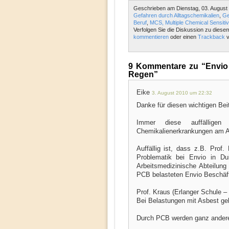
Geschrieben am Dienstag, 03. August 
Gefahren durch Alltagschemikalien
,
Ge
Beruf
,
MCS, Multiple Chemical Sensitivi
Verfolgen Sie die Diskussion zu diese
kommentieren
oder einen
Trackback
v
9 Kommentare zu “Envio 
Regen”
Eike
3. August 2010 um 22:32
Danke für diesen wichtigen Bei
Immer diese auffälligen
Chemikalienerkrankungen am Ar
Auffällig ist, dass z.B. Pro
Problematik bei Envio in Du
Arbeitsmedizinische Abteilun
PCB belasteten Envio Beschäft
Prof. Kraus (Erlanger Schule – 
Bei Belastungen mit Asbest ge
Durch PCB werden ganz ander