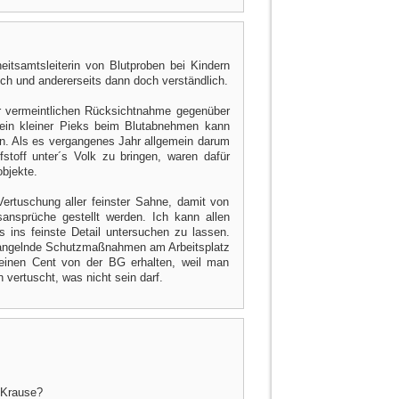
itsamtsleiterin von Blutproben bei Kindern
dlich und andererseits dann doch verständlich.
r vermeintlichen Rücksichtnahme gegenüber
ein kleiner Pieks beim Blutabnehmen kann
in. Als es vergangenes Jahr allgemein darum
stoff unter´s Volk zu bringen, waren dafür
bjekte.
Vertuschung aller feinster Sahne, damit von
sansprüche gestellt werden. Ich kann allen
s ins feinste Detail untersuchen zu lassen.
 mangelnde Schutzmaßnahmen am Arbeitsplatz
einen Cent von der BG erhalten, weil man
 vertuscht, was nicht sein darf.
 Krause?