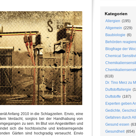
Kategorien
Allergien
(195)
Allgemein
(229)
Baubiologie
(6)
Behörden reagier
Blogfrage der Wo
Chemical Sensitivi
Chemikaliensensib
Chemikaliensensiti
(618)
Dr. Tino Merz zu 
Duftstoffallergie
(1
Duftstoffe
(187)
Experten geben An
Gedichte, Geschic
erät Anfang 2010 in die Schlagzeilen. Envio, eine
Gefahren durch Al
ndem Verdacht, sorglos bei der Handhabung von
mgegangen zu sein. Im Blut von Angestellten und
Gesund essen
(63
indet sich die hochtoxische und krebserregende
Gesundheit
(654)
enden Gärten sind hochgradig verseucht. Envio