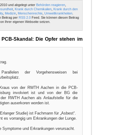
2010 und abgelegt unter
Behörden reagieren
,
sundheit
,
Krank durch Chemikalien
,
Krank durch den
ty
,
Medizin
,
Menschenrechte
,
Umweltkrankheiten
.
m Beitrag per
RSS 2.0
Feed. Sie können diesen Beitrag
on Ihrer eigenen Webseite setzen.
PCB-Skandal: Die Opfer stehen im
trag.
 Parallelen der Vorgehensweisen bei
beitsplatz.
f. Kraus von der RWTH Aachen in die PCB-
isburg involviert ist und von der BG die
g der RWTH Aachen als Anlaufstelle für die
igten auserkoren worden ist.
Erlanger Studie) ist Fachmann für „Asbest“.
ht es vorrangig um Erkrankungen der Lunge.
e Symptome und Erkrankungen verursacht.