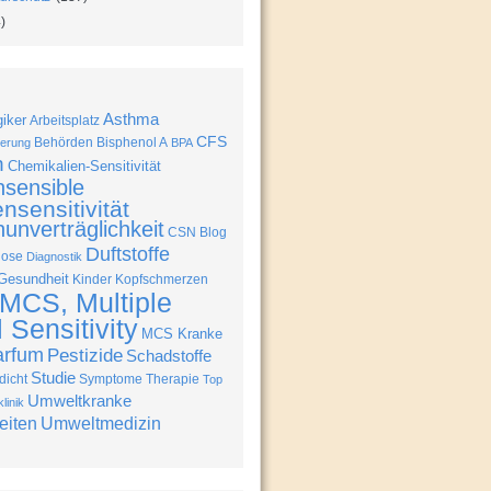
)
Asthma
giker
Arbeitsplatz
CFS
Behörden
Bisphenol A
erung
BPA
n
Chemikalien-Sensitivität
nsensible
nsensitivität
unverträglichkeit
CSN Blog
Duftstoffe
nose
Diagnostik
Gesundheit
Kinder
Kopfschmerzen
MCS, Multiple
Sensitivity
MCS Kranke
arfum
Pestizide
Schadstoffe
Studie
icht
Symptome
Therapie
Top
Umweltkranke
linik
eiten
Umweltmedizin