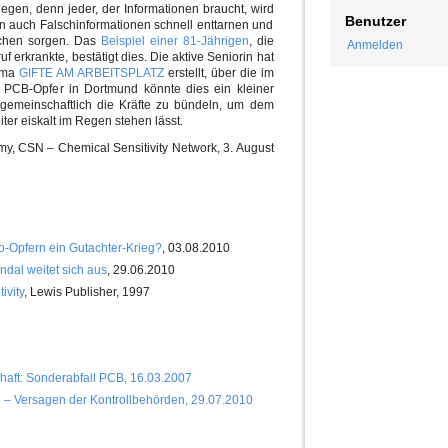
en, denn jeder, der Informationen braucht, wird
Benutzer
n auch Falschinformationen schnell enttarnen und
achen sorgen. Das
Beispiel einer 81-Jährigen
, die
Anmelden
f erkrankte, bestätigt dies. Die aktive Seniorin hat
ema
GIFTE AM ARBEITSPLATZ
erstellt, über die im
 PCB-Opfer in Dortmund könnte dies ein kleiner
 gemeinschaftlich die Kräfte zu bündeln, um dem
er eiskalt im Regen stehen lässt.
my, CSN – Chemical Sensitivity Network, 3. August
o-Opfern ein Gutachter-Krieg?
, 03.08.2010
dal weitet sich aus
, 29.06.2010
ivity
, Lewis Publisher, 1997
haft: Sonderabfall PCB, 16.03.2007
l – Versagen der Kontrollbehörden, 29.07.2010