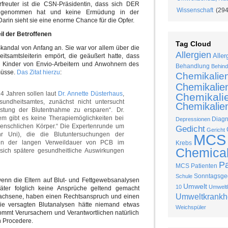
freuter ist die CSN-Präsidentin, dass sich DER
Wissenschaft
(294
genommen hat und keine Ermüdung in der
Darin sieht sie eine enorme Chance für die Opfer.
l der Betroffenen
Tag Cloud
Skandal von Anfang an. Sie war vor allem über die
Allergien
Aller
samtsleiterin empört, die geäußert hatte, dass
n Kinder von Envio-Arbeitern und Anwohnern des
Behandlung
Behind
müsse.
Das Zitat hierzu
:
Chemikalie
Chemikalie
14 Jahren sollen laut
Dr. Annette Düsterhaus
,
Chemikalie
undheitsamtes, zunächst nicht untersucht
Chemikalien
stung der Blutentnahme zu ersparen“. Dr.
m gibt es keine Therapiemöglichkeiten bei
Diag
Depressionen
enschlichen Körper.“ Die Expertenrunde um
Gedicht
Gericht
hr Uni), die die Blutuntersuchungen der
MCS
egen der langen Verweildauer von PCB im
Krebs
Chemical 
sich spätere gesundheitliche Auswirkungen
P
MCS Patienten
Sonntagsged
Schule
wenn die Eltern auf Blut- und Fettgewebsanalysen
Umwelt
10
Umweltk
äter folglich keine Ansprüche geltend gemacht
Umweltkrankh
wachsene, haben einen Rechtsanspruch und einen
ie versagten Blutanalysen hätte niemand etwas
Weichspüler
ommt Verursachern und Verantwortlichen natürlich
n Procedere.