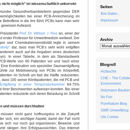
nicht möglich” ist wissenschaftlich unkorrekt
Seiten
tmunder Gesundheitsamtsleiterin gegenüber DER
Ihre Daten…
möglichkeiten bei einer PCB-Anreicherung im
Impressum
ie Betroffene in die Irre führt. PCBs kann man sehr
m gewissen Aufwand.
-Präsidentin
Prof. Dr. William J. Rea
an, einer der
 erster Professor für Umweltmedizin weltweit. Der
Archiv
en und Chemikaliensensitivität legte in seinem
ivity“
dar, dass man PCB’s sehr wohl entgiften
r anderem auch auf die Angaben eines deutschen
n). In einer Tabelle, in dem als Standardwerk
PCB-Werte von 60 Patienten vor und nach einer
Blogroll
Eine Kombination von spezieller Saunaentgiftung
ührte zur Mobilisierung von PCBs im Körperfett,
Arztsuche
ienten im Schnitt um fast die Hälfte reduzierten.
CHE – The Collabo
, dass 100 seiner Klinikpatienten, die mit PCB und
Environment
r
Entgiftung in einer Temperaturkammer
64-75%
 ihrer Beschwerden aufweisen konnten. Bei einer
Holzmann-Bauber
ienten reduzierte sich deren Belastung im Schnitt
No Fun
PureNature Blog
ren und müssen durchhalten
SWR Umweltblog
 müssen nicht ganz hoffnungslos in die Zukunft
Ufo Comes
ter sich, ein wichtiger Aspekt, damit der Fall nicht
e sich nur noch gut organisieren, Beweise und
it steigen ihre Erfolgsaussichten. Das Internet