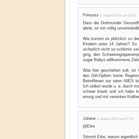
Princess
3. August 2010 um 22:32
Dass die Dortmunder Gesundhe
abrät, ist mir völlig unverstän
Wie kommt es plötzlich zu de
Kindern unter 14 Jahren? So 
sicherlich nicht so schlimm se
ging, den Schweinegrippenimpf
sogar Babys willkommene Zielo
Was hier geschehen soll, ist 
den Gift-Opfern keine Regres
Betroffenen nur raten AllES bi
Ich selbst wurde u. a. durch
schwer krank und ich habe k
emsig und mit vereinten Kräften
Juliane
4. August 2010 um 07:53
@Eike
Stimmt Eike, warum eigentlich