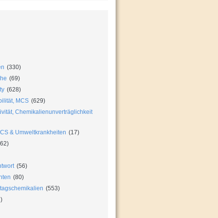
en
(330)
che
(69)
ty
(628)
ilität, MCS
(629)
vität, Chemikalienunverträglichkeit
MCS & Umweltkrankheiten
(17)
62)
twort
(56)
hten
(80)
ltagschemikalien
(553)
)