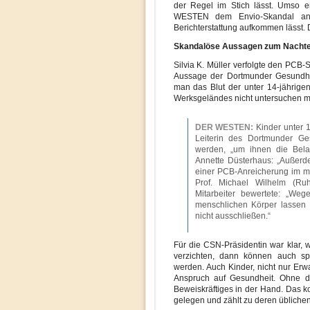
der Regel im Stich lässt. Umso er
WESTEN dem Envio-Skandal an
Berichterstattung aufkommen lässt. 
Skandalöse Aussagen zum Nachtei
Silvia K. Müller verfolgte den PCB-
Aussage der Dortmunder Gesundheit
man das Blut der unter 14-jährige
Werksgeländes nicht untersuchen 
DER WESTEN:
Kinder unter 
Leiterin des Dortmunder Ges
werden, „um ihnen die Bela
Annette Düsterhaus: „Außerde
einer PCB-Anreicherung im m
Prof. Michael Wilhelm (Ru
Mitarbeiter bewertete: „W
menschlichen Körper lassen 
nicht ausschließen.“
Für die CSN-Präsidentin war klar, 
verzichten, dann können auch sp
werden. Auch Kinder, nicht nur Er
Anspruch auf Gesundheit. Ohne d
Beweiskräftiges in der Hand. Das k
gelegen und zählt zu deren übliche