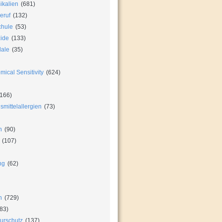
ikalien
(681)
eruf
(132)
chule
(53)
zide
(133)
dale
(35)
ical Sensitivity
(624)
166)
mittelallergien
(73)
n
(90)
(107)
ng
(62)
n
(729)
83)
urschutz
(137)