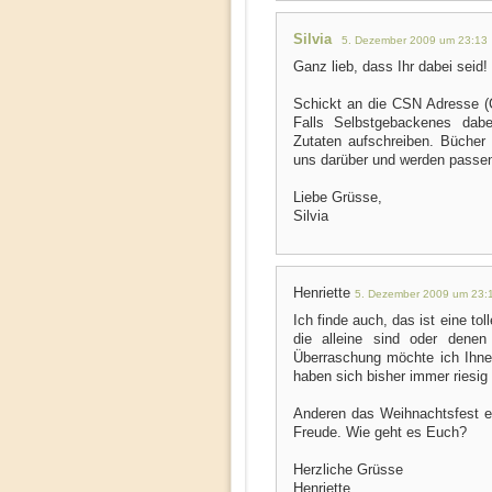
Silvia
5. Dezember 2009 um 23:13
Ganz lieb, dass Ihr dabei seid!
Schickt an die CSN Adresse (C
Falls Selbstgebackenes dabei
Zutaten aufschreiben. Bücher 
uns darüber und werden passe
Liebe Grüsse,
Silvia
Henriette
5. Dezember 2009 um 23:
Ich finde auch, das ist eine t
die alleine sind oder dene
Überraschung möchte ich Ihne
haben sich bisher immer riesig 
Anderen das Weihnachtsfest ei
Freude. Wie geht es Euch?
Herzliche Grüsse
Henriette