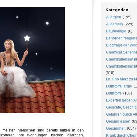
Kategorien
Allergien
(195)
Allgemein
(229)
Baubiologie
(6)
Behörden reagier
Blogfrage der Wo
Chemical Sensitivi
Chemikaliensensib
Chemikaliensensiti
(618)
Dr. Tino Merz zu 
Duftstoffallergie
(1
Duftstoffe
(187)
Experten geben An
Gedichte, Geschic
Gefahren durch Al
Gesund essen
(63
Gesundheit
(654)
e meisten Menschen sind bereits mitten in den
ekorieren ihre Wohnungen, backen Plätzchen,
Krank durch Chem