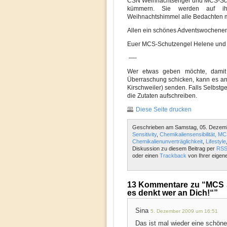
CSN Weihnachtsengel und MCS-Sch
kümmern. Sie werden auf ihre
Weihnachtshimmel alle Bedachten 
Allen ein schönes Adventswochene
Euer MCS-Schutzengel Helene und
—-
Wer etwas geben möchte, dami
Überraschung schicken, kann es an
Kirschweiler) senden. Falls Selbstge
die Zutaten aufschreiben.
Diese Seite drucken
Geschrieben am Samstag, 05. Dezemb
Sensitivity
,
Chemikaliensensibilität, M
Chemikalienunverträglichkeit
,
Lifestyle
Diskussion zu diesem Beitrag per
RSS
oder einen
Trackback
von Ihrer eigen
13 Kommentare zu “MCS S
es denkt wer an Dich!“”
Sina
5. Dezember 2009 um 16:51
Das ist mal wieder eine schöne