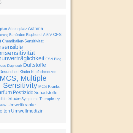
)
Asthma
giker
Arbeitsplatz
CFS
Behörden
Bisphenol A
erung
BPA
n
Chemikalien-Sensitivität
nsensible
nsensitivität
unverträglichkeit
CSN Blog
Duftstoffe
nose
Diagnostik
Gesundheit
Kinder
Kopfschmerzen
MCS, Multiple
Sensitivity
MCS Kranke
arfum
Pestizide
Schadstoffe
Studie
icht
Symptome
Therapie
Top
Umweltkranke
linik
eiten
Umweltmedizin