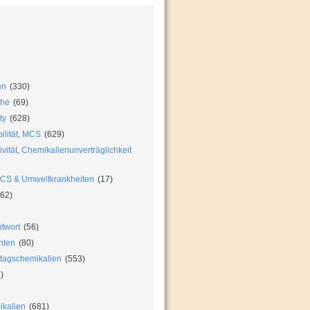
en
(330)
che
(69)
ty
(628)
ilität, MCS
(629)
vität, Chemikalienunverträglichkeit
MCS & Umweltkrankheiten
(17)
62)
twort
(56)
hten
(80)
ltagschemikalien
(553)
)
ikalien
(681)