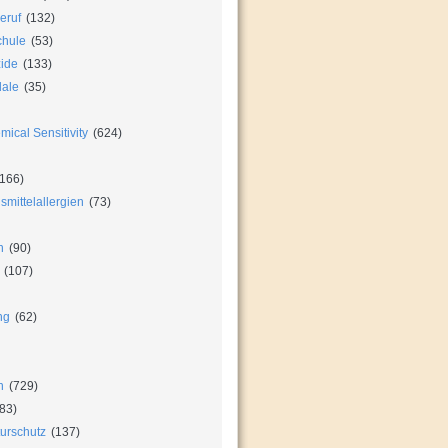
eruf
(132)
chule
(53)
zide
(133)
dale
(35)
ical Sensitivity
(624)
166)
mittelallergien
(73)
n
(90)
(107)
ng
(62)
n
(729)
83)
urschutz
(137)