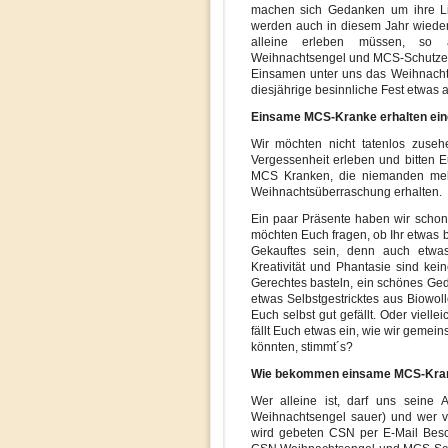
machen sich Gedanken um ihre Li
werden auch in diesem Jahr wiede
alleine erleben müssen, so 
Weihnachtsengel und MCS-Schutzen
Einsamen unter uns das Weihnachtf
diesjährige besinnliche Fest etwas
Einsame MCS-Kranke erhalten ei
Wir möchten nicht tatenlos zuse
Vergessenheit erleben und bitten E
MCS Kranken, die niemanden mehr
Weihnachtsüberraschung erhalten
Ein paar Präsente haben wir schon
möchten Euch fragen, ob Ihr etwas 
Gekauftes sein, denn auch etwas
Kreativität und Phantasie sind kei
Gerechtes basteln, ein schönes Gedi
etwas Selbstgestricktes aus Biowo
Euch selbst gut gefällt. Oder viellei
fällt Euch etwas ein, wie wir geme
könnten, stimmt´s?
Wie bekommen einsame MCS-Kran
Wer alleine ist, darf uns seine 
Weihnachtsengel sauer) und wer vo
wird gebeten CSN per E-Mail Besc