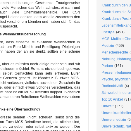
eben und besorgen Geschenke. Traurigerweise
Krank durch den B
r viele Menschen das Weihnachtsfest einsam und
Krank durch die S
auch viele Chemikaliensensible. Der CSN
gel Helene denken, dass wir alle zusammen den
Krank durch Pesti
est verschönern könnten und haben sich für das
Lebensmittelskan
 ausgedacht.
Lifestyle
(491)
ne Weihnachtsüberraschung
MCS, Multiple Chem
hen, dass einsame MCS-Kranke Weihnachten in
Medizin
(459)
uch um Eure Mithilfe und Beteiligung. Diejenigen
 haben der an sie denkt, sollten eine schöne
Menschenrechte
(
.
Nahrung, Nahrungs
, aber es müssten noch einige mehr sein und wir
Parfum
(161)
beisteuern möchtet. Es muss nicht unbedingt etwas
Pressemitteilunge
 selbst Gemachtes kann sehr erfreuen. Eurer
ne Grenzen gesetzt. Ihr könntet z. B. etwas MCS-
Psyche, psychisch
cht verfassen, vielleicht auch einen Gutschein für
Radioaktivität
(4)
lle, oder einfach etwas Schönes verschenken, das
cht habt Ihr ein MCS-Hilfsmittel doppelt. Sicherlich
Schwerbehinderu
insam anderen Betroffenen Weihnachten verzaubern
Top 10 Artikel
(31)
Umwelt
(171)
ke eine Überraschung?
Umweltkrankheite
Adresse senden (nicht scheuen, sonst sind die
Umweltmedizin
(5
n Euch MCS Betroffene kennt, die alleine sind,
Umweltschutz, Nat
heid zu geben oder selbst aktiv zu werden. Der