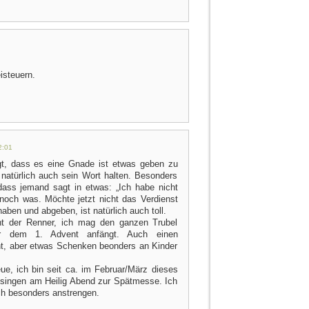
isteuern.
2:01
gt, dass es eine Gnade ist etwas geben zu
atürlich auch sein Wort halten. Besonders
 dass jemand sagt in etwas: „Ich habe nicht
 noch was. Möchte jetzt nicht das Verdienst
aben und abgeben, ist natürlich auch toll.
ht der Renner, ich mag den ganzen Trubel
or dem 1. Advent anfängt. Auch einen
t, aber etwas Schenken beonders an Kinder
ue, ich bin seit ca. im Februar/März dieses
 singen am Heilig Abend zur Spätmesse. Ich
h besonders anstrengen.