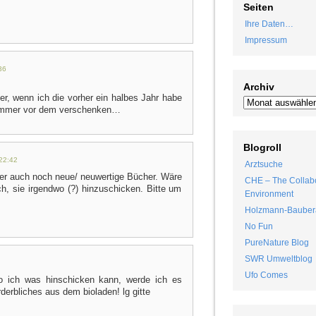
Seiten
Ihre Daten…
Impressum
36
Archiv
r, wenn ich die vorher ein halbes Jahr habe
 immer vor dem verschenken…
Blogroll
22:42
Arztsuche
ber auch noch neue/ neuwertige Bücher. Wäre
CHE – The Collabo
ch, sie irgendwo (?) hinzuschicken. Bitte um
Environment
Holzmann-Bauber
No Fun
PureNature Blog
SWR Umweltblog
Ufo Comes
wo ich was hinschicken kann, werde ich es
derbliches aus dem bioladen! lg gitte