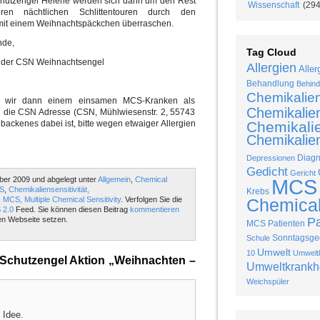
utzengel Helene werden sich dann um den Rest
Wissenschaft
(294
n nächtlichen Schlittentouren durch den
mit einem Weihnachtspäckchen überraschen.
nde,
Tag Cloud
 der CSN Weihnachtsengel
Allergien
Aller
Behandlung
Behind
Chemikalie
t wir dann einem einsamen MCS-Kranken als
Chemikalie
 die CSN Adresse (CSN, Mühlwiesenstr. 2, 55743
backenes dabei ist, bitte wegen etwaiger Allergien
Chemikalie
Chemikalien
Diag
Depressionen
Gedicht
Gericht
er 2009 und abgelegt unter
Allgemein
,
Chemical
MCS
CS
,
Chemikaliensensitivität,
Krebs
,
MCS, Multiple Chemical Sensitivity
. Verfolgen Sie die
Chemical 
 2.0
Feed. Sie können diesen Beitrag
kommentieren
en Webseite setzen.
P
MCS Patienten
Sonntagsged
Schule
Umwelt
10
Umweltk
chutzengel Aktion „Weihnachten –
Umweltkrankh
Weichspüler
 Idee.