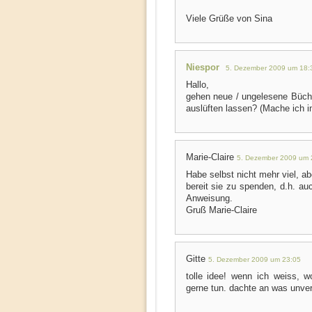
Viele Grüße von Sina
Niespor
5. Dezember 2009 um 18:
Hallo,
gehen neue / ungelesene Büche
auslüften lassen? (Mache ich
Marie-Claire
5. Dezember 2009 um 
Habe selbst nicht mehr viel, a
bereit sie zu spenden, d.h. au
Anweisung.
Gruß Marie-Claire
Gitte
5. Dezember 2009 um 23:05
tolle idee! wenn ich weiss, 
gerne tun. dachte an was unver