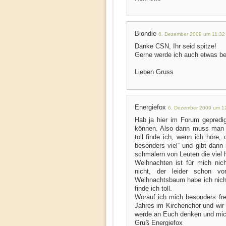
Blondie
6. Dezember 2009 um 11:32
Danke CSN, Ihr seid spitze!
Gerne werde ich auch etwas be
Lieben Gruss
Energiefox
6. Dezember 2009 um 1
Hab ja hier im Forum gepredi
können. Also dann muss man n
toll finde ich, wenn ich höre,
besonders viel“ und gibt dann
schmälern von Leuten die viel h
Weihnachten ist für mich nic
nicht, der leider schon v
Weihnachtsbaum habe ich nich
finde ich toll.
Worauf ich mich besonders fre
Jahres im Kirchenchor und wir
werde an Euch denken und mic
Gruß Energiefox