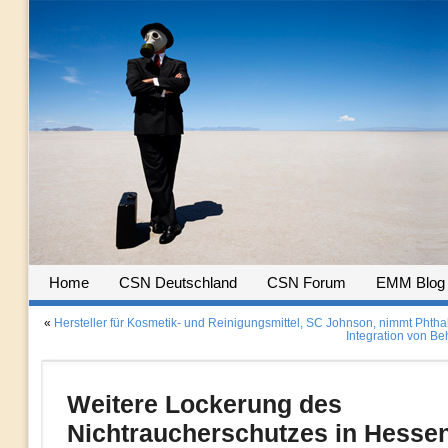
Home
CSN Deutschland
CSN Forum
EMM Blog
«
Hersteller für Kosmetik- und Reinigungsmittel, SC Johnson, nimmt Phtha
Integration von Be
Weitere Lockerung des
Nichtraucherschutzes in Hessen