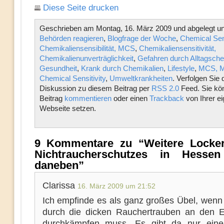
Diese Seite drucken
Geschrieben am Montag, 16. März 2009 und abgelegt un
Behörden reagieren
,
Blogfrage der Woche
,
Chemical Sens
Chemikaliensensibilität, MCS
,
Chemikaliensensitivität,
Chemikalienunverträglichkeit
,
Gefahren durch Alltagsche
Gesundheit
,
Krank durch Chemikalien
,
Lifestyle
,
MCS, Mu
Chemical Sensitivity
,
Umweltkrankheiten
. Verfolgen Sie 
Diskussion zu diesem Beitrag per
RSS 2.0
Feed. Sie kö
Beitrag
kommentieren
oder einen
Trackback
von Ihrer e
Webseite setzen.
9 Kommentare zu “Weitere Locke
Nichtraucherschutzes in Hesse
daneben”
Clarissa
16. März 2009 um 21:52
Ich empfinde es als ganz großes Übel, wenn
durch die dicken Rauchertrauben an den 
durchkämpfen muss. Es gibt da nur eine